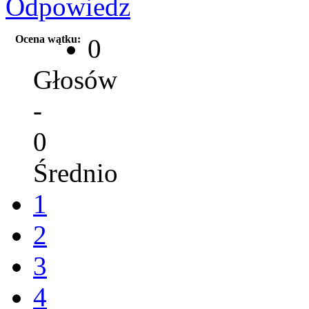
Ocena wątku:
0
Głosów
-
0
Średnio
1
2
3
4