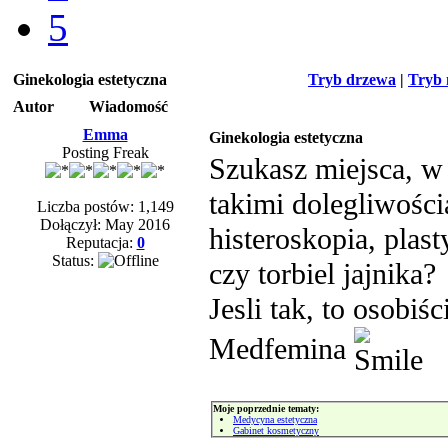
5
Ginekologia estetyczna
Tryb drzewa
|
Tryb 
Autor
Wiadomość
Emma
Ginekologia estetyczna
Posting Freak
Szukasz miejsca, w
takimi dolegliwośc
Liczba postów: 1,149
Dołączył: May 2016
histeroskopia, pla
Reputacja:
0
Status:
czy torbiel jajnika?
Jesli tak, to osobiś
Medfemina
Moje poprzednie tematy:
Medycyna estetyczna
Gabinet kosmetyczny