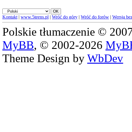
Kontakt
|
www.5teens.pl
|
Wróć do góry
|
Wróć do forów
|
Wersja bez
Polskie tłumaczenie © 20
MyBB
, © 2002-2026
MyBB
Theme Design by
WbDev