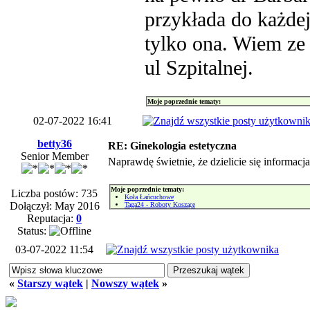
przykłada do każdej
tylko ona. Wiem ze
ul Szpitalnej.
Moje poprzednie tematy:
02-07-2022 16:41
betty36
RE: Ginekologia estetyczna
Senior Member
Naprawdę świetnie, że dzielicie się informacj
Moje poprzednie tematy:
Liczba postów: 735
Koła Łańcuchowe
Dołączył: May 2016
Taga24 - Roboty Koszące
Reputacja:
0
Status:
03-07-2022 11:54
«
Starszy wątek
|
Nowszy wątek
»