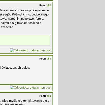
Post:
#52
szystkie ich propozycje wykonane
 szczegół. Pośród ich rozbudowanego
owe, narożniki pokojowe, fotele,
zajmują się również realizacją
 szczerze
Post:
#53
i świadczonych usług.
Post:
#54
i, więc myślę o skontaktowaniu się z
e i bez problemów.