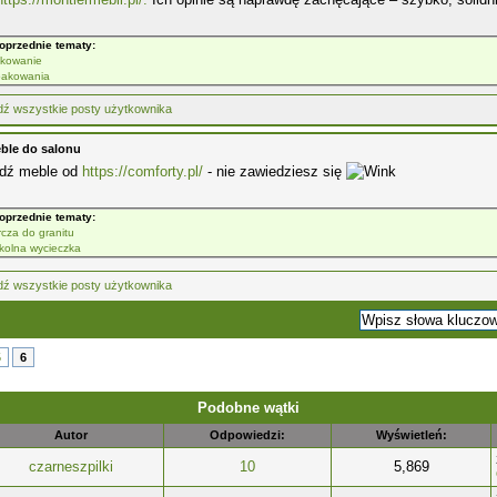
oprzednie tematy:
kowanie
akowania
ble do salonu
dź meble od
https://comforty.pl/
- nie zawiedziesz się
oprzednie tematy:
rcza do granitu
kolna wycieczka
5
6
Podobne wątki
Autor
Odpowiedzi:
Wyświetleń:
czarneszpilki
10
5,869