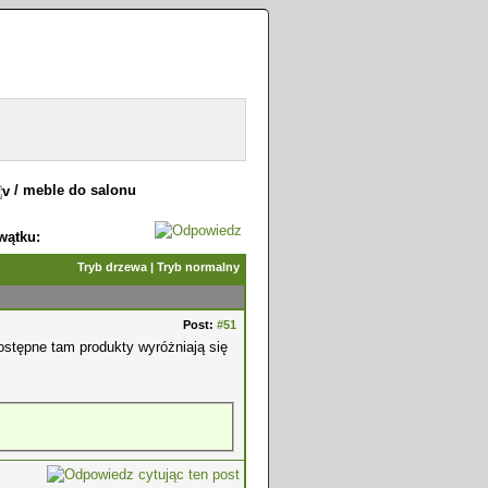
/
meble do salonu
wątku:
Tryb drzewa
|
Tryb normalny
Post:
#51
stępne tam produkty wyróżniają się