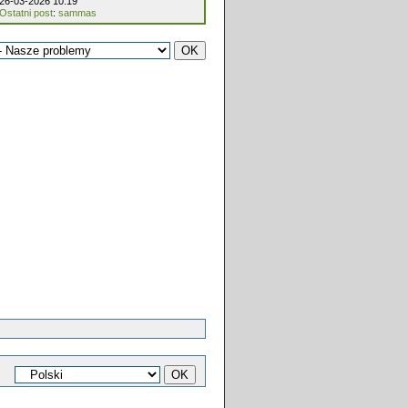
26-03-2026 10:19
Ostatni post
:
sammas