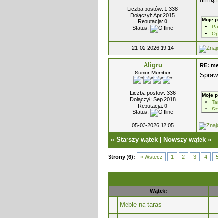
Liczba postów: 1,338
Dołączył: Apr 2015
Moje p
Reputacja:
0
Pa
Status:
Op
21-02-2026 19:14
Aligru
RE: me
Senior Member
Spraw
Liczba postów: 336
Moje p
Dołączył: Sep 2018
Ta
Reputacja:
0
Sz
Status:
05-03-2026 12:05
«
Starszy wątek
|
Nowszy wątek
»
Strony (6):
« Wstecz
1
2
3
4
Wątek:
Meble na taras