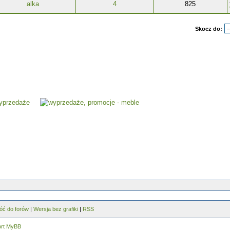
alka
4
825
Skocz do:
óć do forów
|
Wersja bez grafiki
|
RSS
ort MyBB