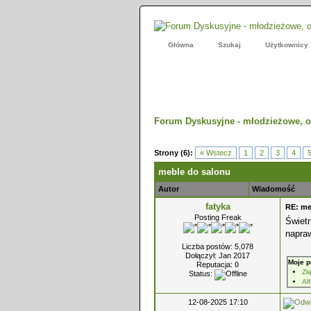
Główna
Szukaj
Użytkownicy
Forum Dyskusyjne - młodzieżowe, o
- 0 Średnio
Strony (6):
« Wstecz
1
2
3
4
meble do salonu
Autor
Wiadomość
fatyka
RE: me
Posting Freak
Świet
napraw
Liczba postów: 5,078
Dołączył: Jan 2017
Moje p
Reputacja:
0
Zł
Status:
Al
12-08-2025 17:10