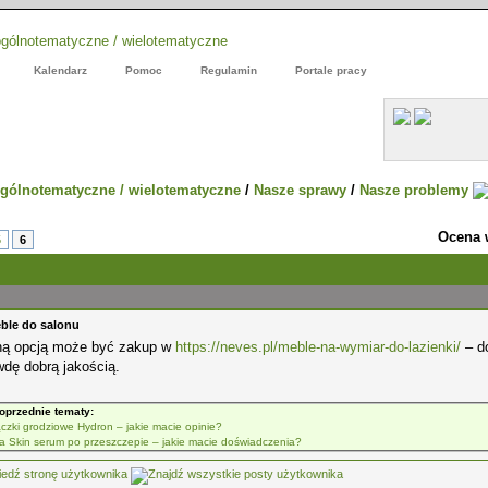
Kalendarz
Pomoc
Regulamin
Portale pracy
gólnotematyczne / wielotematyczne
/
Nasze sprawy
/
Nasze problemy
Ocena 
5
6
ble do salonu
ną opcją może być zakup w
https://neves.pl/meble-na-wymiar-do-lazienki/
– do
dę dobrą jakością.
oprzednie tematy:
ączki grodziowe Hydron – jakie macie opinie?
fa Skin serum po przeszczepie – jakie macie doświadczenia?