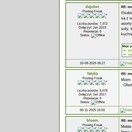
dajuber
RE: me
Posting Freak
Osobi
są z w
asorty
Liczba postów: 7,372
Dołączył: Jan 2019
sofy, 
Reputacja:
0
kuchn
Status:
Moje p
pr
og
20-08-2025 08:27
fatyka
RE: me
Posting Freak
Moim 
. Ofer
Liczba postów: 5,078
Dołączył: Jan 2017
Reputacja:
0
Status:
06-11-2025 15:50
bluem
RE: me
Posting Freak
Meble 
firmą