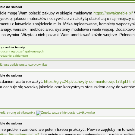
ble do salonu
ście mogę Wam polecić zakupy w sklepie meblowym
https://nowakmeble.pl/
W
ysokiej jakości materiałów i oczywiście z należytą dbałością o najmniejszy
mentu z łatwością znajdziecie m.in. łóżka tapicerowane, komplety wypoczynk
kanapy, wersalki, meblościanki, systemy modułowe i wiele więcej. Dodatkowo 
i na wymiar. Wizyta u nich pozwoli Wam umeblować każde wnętrze. Polecam
oprzednie tematy:
oducent ogrodzeń gabionowych
rodzenie gabionowe
ble do salonu
zdaniem warto rozważyć
https://gryc24.pl/uchwyty-do-monitorow,c178,pl.html
ta cechuje się wysoką jakością oraz korzystnym stosunkiem ceny do wartośc
ble do salonu
nie problem zamówić ale potem trzeba je złożyć. Pewnie zajęłoby mi to wiek
https://montiermebli.pl/.
Ich opinie są naprawdę zachęcające – szybko, solidni