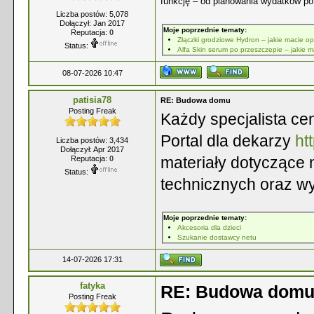
funkcję – od planowania wydatków po
Liczba postów: 5,078
Dołączył: Jan 2017
Moje poprzednie tematy:
Reputacja:
0
Złączki grodziowe Hydron – jakie macie op
Status:
Alfa Skin serum po przeszczepie – jakie 
08-07-2026 10:47
patisia78
RE: Budowa domu
Posting Freak
Każdy specjalista ce
Portal dla dekarzy
ht
Liczba postów: 3,434
Dołączył: Apr 2017
materiały dotyczące
Reputacja:
0
Status:
technicznych oraz 
Moje poprzednie tematy:
Akcesoria dla dzieci
Szukanie dostawcy netu
14-07-2026 17:31
fatyka
RE: Budowa dom
Posting Freak