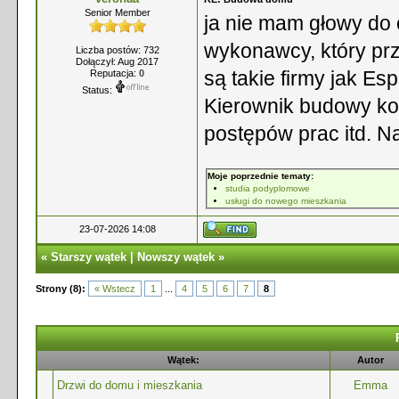
Senior Member
ja nie mam głowy do c
wykonawcy, który prze
Liczba postów: 732
Dołączył: Aug 2017
są takie firmy jak Es
Reputacja:
0
Status:
Kierownik budowy koo
postępów prac itd. 
Moje poprzednie tematy:
studia podyplomowe
usługi do nowego mieszkania
23-07-2026 14:08
«
Starszy wątek
|
Nowszy wątek
»
Strony (8):
« Wstecz
1
...
4
5
6
7
8
Wątek:
Autor
Drzwi do domu i mieszkania
Emma