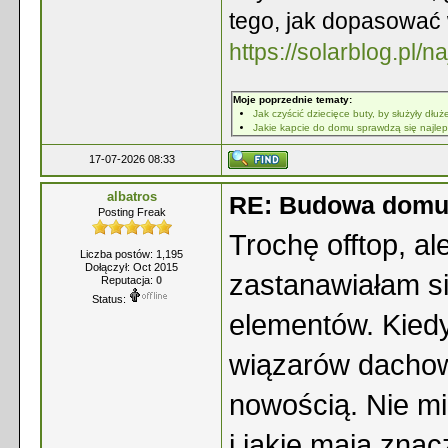
tego, jak dopasować 
https://solarblog.pl/n
Moje poprzednie tematy:
Jak czyścić dziecięce buty, by służyły dłuż
Jakie kapcie do domu sprawdzą się najlep
17-07-2026 08:33
albatros
RE: Budowa dom
Posting Freak
Trochę offtop, a
Liczba postów: 1,195
Dołączył: Oct 2015
zastanawiałam si
Reputacja:
0
Status:
elementów. Kied
wiązarów dachow
nowością. Nie mi
i jakie mają znac