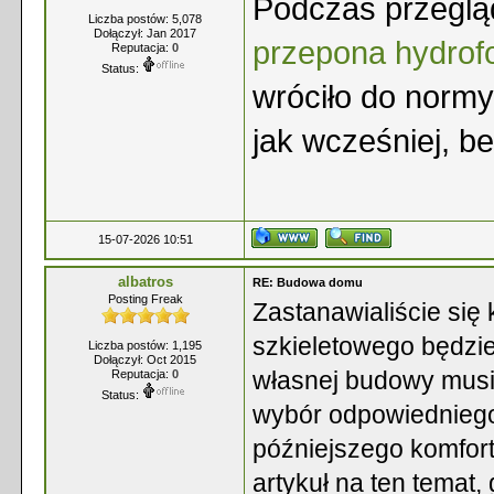
Podczas przeglądu
Liczba postów: 5,078
Dołączył: Jan 2017
przepona hydrofo
Reputacja:
0
Status:
wróciło do normy
jak wcześniej, b
15-07-2026 10:51
albatros
RE: Budowa domu
Posting Freak
Zastanawialiście się 
szkieletowego będzie
Liczba postów: 1,195
Dołączył: Oct 2015
własnej budowy musia
Reputacja:
0
Status:
wybór odpowiednieg
późniejszego komfort
artykuł na ten temat