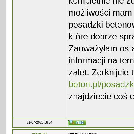
kompletnie nie z
możliwości mam w
posadzki betonow
które dobrze spr
Zauważyłam ostat
informacji na te
zalet. Zerknijcie 
beton.pl/posadz
znajdziecie coś 
21-07-2026 16:54
veronaa
RE: Budowa domu