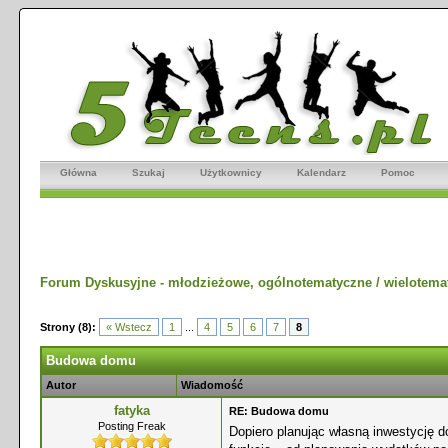
Główna
Szukaj
Użytkownicy
Kalendarz
Pomoc
Forum Dyskusyjne - młodzieżowe, ogólnotematyczne / wielotema
Strony (8):
« Wstecz
1
...
4
5
6
7
8
Budowa domu
Autor
Wiadomość
fatyka
RE: Budowa domu
Posting Freak
Dopiero planując własną inwestycję d