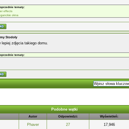
oprzednie tematy:
er effects
eganckie okna
my Stodoły
lepiej zdjęcia takiego domu.
oprzednie tematy:
Podobne wątki
Autor
Odpowiedzi:
Wyświetleń:
Phaver
27
17,946