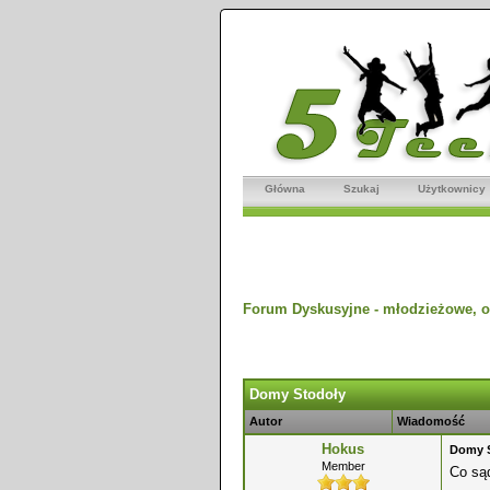
Główna
Szukaj
Użytkownicy
Forum Dyskusyjne - młodzieżowe, o
dnio
Domy Stodoły
Autor
Wiadomość
Hokus
Domy 
Member
Co sąd