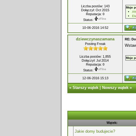
Liczba postów: 143
Moje p
Dołączył: Oct 2015
Aft
Reputacja:
0
El
Status:
10-06-2016 14:52
dziewczynaszamana
RE: Do
Posting Freak
Wstaw 
Liczba postów: 1,855
Moje p
Dołączył: Jul 2014
Reputacja:
0
Status:
12-06-2016 15:13
«
Starszy wątek
|
Nowszy wątek
»
Wątek:
Jakie domy budujecie?