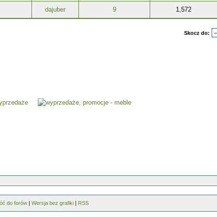
dajuber
9
1,572
Skocz do:
óć do forów
|
Wersja bez grafiki
|
RSS