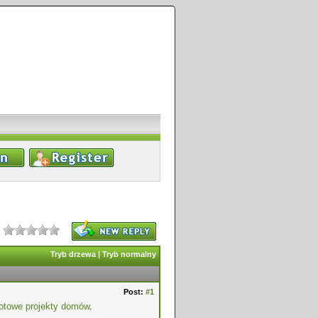
Tryb drzewa
|
Tryb normalny
Post:
#1
otowe projekty domów
.