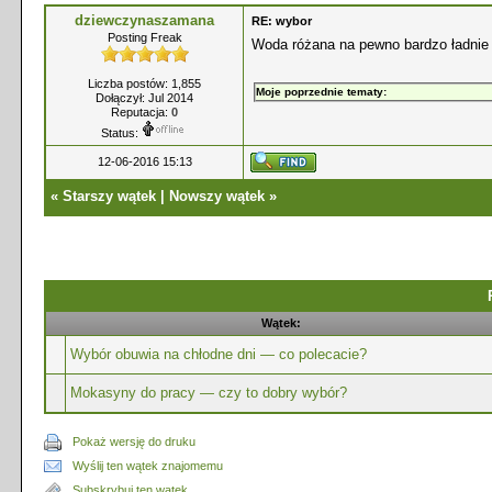
dziewczynaszamana
RE: wybor
Posting Freak
Woda różana na pewno bardzo ładnie
Liczba postów: 1,855
Moje poprzednie tematy:
Dołączył: Jul 2014
Reputacja:
0
Status:
12-06-2016 15:13
«
Starszy wątek
|
Nowszy wątek
»
Wątek:
Wybór obuwia na chłodne dni — co polecacie?
Mokasyny do pracy — czy to dobry wybór?
Pokaż wersję do druku
Wyślij ten wątek znajomemu
Subskrybuj ten wątek