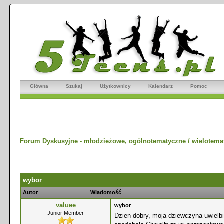
Główna
Szukaj
Użytkownicy
Kalendarz
Pomoc
Forum Dyskusyjne - młodzieżowe, ogólnotematyczne / wielotema
wybor
Autor
Wiadomość
valuee
wybor
Junior Member
Dzien dobry, moja dziewczyna uwielbi