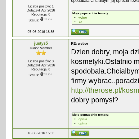
spodobala.Chcialbym jej sprezentowac
Liczba postów: 1
Dołączył: Apr 2016
Moje poprzednie tematy:
Reputacja:
0
wybor
Status:
Yo
07-06-2016 18:35
justys5
RE: wybor
Junior Member
Dzien dobry, moja dz
kosmetyki.Ostatnio mi
Liczba postów: 3
Dołączył: Apr 2016
spodobala.Chcialbym 
Reputacja:
0
Status:
firmy wybrac..poradz
http://therose.pl/ko
dobry pomysl?
Moje poprzednie tematy:
opinia
opinia
10-06-2016 15:33