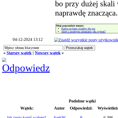
bo przy dużej skal
naprawdę znacząca.
Moje poprzednie tematy:
Karma na bazie owadów dla psa
Sklep z modnymi ubraniami jaki wybrać?
04-12-2024 13:12
«
Starszy wątek
|
Nowszy wątek
»
Podobne wątki
Wątek:
Autor
Odpowiedzi:
Wyświetleń
Jak tanio kupić walutę?
ArekW
9
6,396