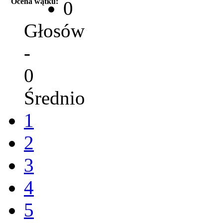
Ocena wątku:
0
Głosów
-
0
Średnio
1
2
3
4
5