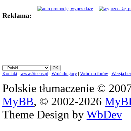
Reklama:
Kontakt
|
www.5teens.pl
|
Wróć do góry
|
Wróć do forów
|
Wersja bez
Polskie tłumaczenie © 20
MyBB
, © 2002-2026
MyBB
Theme Design by
WbDev