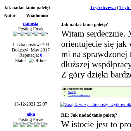
Jak nadać tanio paletę?
Tryb drzewa
|
Tryb 
Autor
Wiadomość
danosia
Jak nadać tanio paletę?
Posting Freak
Witam serdecznie. 
orientujecie się ja
Liczba postów: 793
Dołączył: May 2017
mi na sprawdzonej 
Reputacja:
0
Status:
dłuższej współpracy
Z góry dzięki bard
Moje poprzednie tematy:
Święta
Tuleje przejściowe
13-12-2021 22:07
alka
RE: Jak nadać tanio paletę?
Posting Freak
W istocie jest to pr