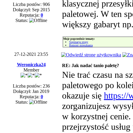
klasycznej przesyłk
Liczba postów: 906
Dołączył: Sep 2015
paletowej. W ten s
Reputacja:
0
Status:
większy gabaryt np
Moje poprzednie tematy:
Supinacja stopy
Remont mieszkania
27-12-2021 23:55
Weroniczka24
RE: Jak nadać tanio paletę?
Member
Nie trać czasu na s
paletowego po kole
Liczba postów: 236
Dołączył: Jan 2019
okazuje się
https:/
Reputacja:
0
Status:
zorganizujesz wysy
w korzystnej cenie.
przejrzystość usług