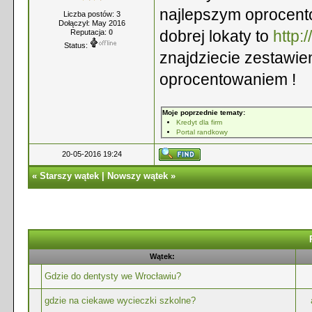
najlepszym oprocento
Liczba postów: 3
Dołączył: May 2016
dobrej lokaty to
http:
Reputacja:
0
Status:
znajdziecie zestawie
oprocentowaniem !
Moje poprzednie tematy:
Kredyt dla firm
Portal randkowy
20-05-2016 19:24
«
Starszy wątek
|
Nowszy wątek
»
Wątek:
Gdzie do dentysty we Wrocławiu?
gdzie na ciekawe wycieczki szkolne?