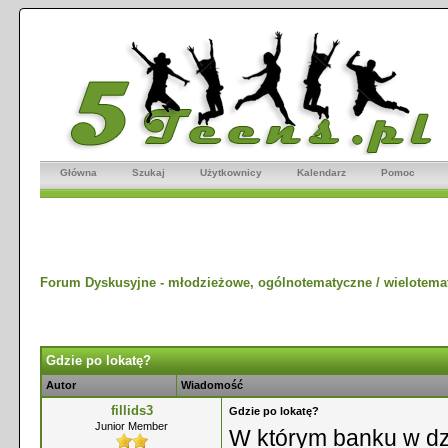
Główna
Szukaj
Użytkownicy
Kalendarz
Pomoc
Forum Dyskusyjne - młodzieżowe, ogólnotematyczne / wielotema
Gdzie po lokatę?
Autor
Wiadomość
fillids3
Gdzie po lokatę?
Junior Member
W którym banku w dz