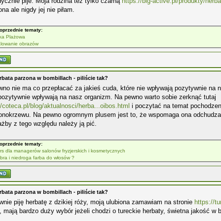
ycznie pije. Moja rodzina też tylko czarną
https://big-active.pl/produkty/herb
na ale nigdy jej nie piłam.
oprzednie tematy:
łka Plażowa
lowanie obrazów
rbata parzona w bombillach - piliście tak?
no nie ma co przepłacać za jakieś cuda, które nie wpływają pozytywnie na n
pozytywnie wpływają na nasz organizm. Na pewno warto sobie zerknąć tutaj
//coteca.pl/blog/aktualnosci/herba...oibos.html
i poczytać na temat pochodzeni
onokrzewu. Na pewno ogromnym plusem jest to, że wspomaga ona odchudzani
żby z tego względu należy ją pić.
oprzednie tematy:
rs dla managerów salonów fryzjerskich i kosmetycznych
bra i niedroga farba do włosów ?
rbata parzona w bombillach - piliście tak?
wnie piję herbatę z dzikiej róży, moją ulubiona zamawiam na stronie
https://t
, mają bardzo duży wybór jeżeli chodzi o tureckie herbaty, świetna jakość w 