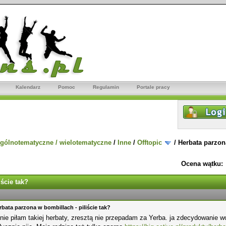
Kalendarz
Pomoc
Regulamin
Portale pracy
gólnotematyczne / wielotematyczne
/
Inne
/
Offtopic
/
Herbata parzona
Ocena wątku:
ście tak?
rbata parzona w bombillach - piliście tak?
nie piłam takiej herbaty, zresztą nie przepadam za Yerba. ja zdecydowanie wo