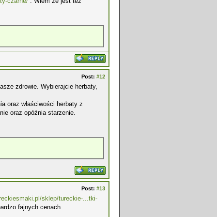
aty-czarne/
. Wiem że jest tez
Post:
#12
asze zdrowie. Wybierajcie herbaty,
a oraz właściwości herbaty z
e oraz opóźnia starzenie.
Post:
#13
ureckiesmaki.pl/sklep/tureckie-...tki-
bardzo fajnych cenach.