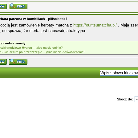
rbata parzona w bombillach - piliście tak?
 opcją jest zamówienie herbaty matcha z
https://ouritsumatcha.pl/
. Mają sze
, co sprawia, że oferta jest naprawdę atrakcyjna.
oprzednie tematy:
ączki grodziowe Hydron – jakie macie opinie?
fa Skin serum po przeszczepie – jakie macie doświadczenia?
Skocz do: