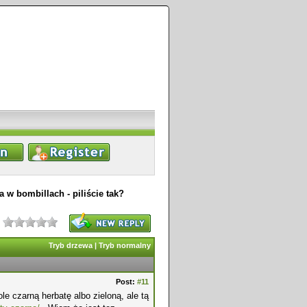
 w bombillach - piliście tak?
Tryb drzewa
|
Tryb normalny
Post:
#11
le czarną herbatę albo zieloną, ale tą