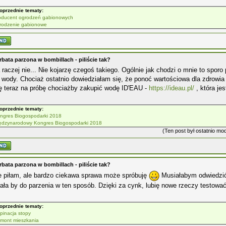
oprzednie tematy:
oducent ogrodzeń gabionowych
rodzenie gabionowe
rbata parzona w bombillach - piliście tak?
a raczej nie... Nie kojarzę czegoś takiego. Ogólnie jak chodzi o mnie to sporo 
 wody. Chociaż ostatnio dowiedziałam się, że ponoć wartościowa dla zdrowi
ę teraz na próbę chociażby zakupić wodę ID'EAU -
https://ideau.pl/
, która jes
oprzednie tematy:
Kongres Biogospodarki 2018
ędzynarodowy Kongres Biogospodarki 2018
(Ten post był ostatnio m
rbata parzona w bombillach - piliście tak?
e piłam, ale bardzo ciekawa sprawa może spróbuję
Musiałabym odwiedz
ła by do parzenia w ten sposób. Dzięki za cynk, lubię nowe rzeczy testowa
oprzednie tematy:
pinacja stopy
mont mieszkania