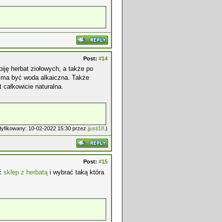
Post:
#14
piję herbat ziołowych, a także po
a ma być woda alkaiczna. Także
t całkowicie naturalna.
odyfikowany: 10-02-2022 15:30 przez
jjusti18
.)
Post:
#15
ić
sklep z herbatą
i wybrać taką która
ć