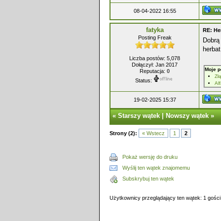
08-04-2022 16:55
fatyka
RE: He
Posting Freak
Dobrą
herbat
Liczba postów: 5,078
Dołączył: Jan 2017
Moje p
Reputacja:
0
Zł
Status:
Al
19-02-2025 15:37
«
Starszy wątek
|
Nowszy wątek
»
Strony (2):
« Wstecz
1
2
Pokaż wersję do druku
Wyślij ten wątek znajomemu
Subskrybuj ten wątek
Użytkownicy przeglądający ten wątek: 1 gości