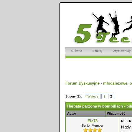
Główna
Szukaj
Użytkownicy
Forum Dyskusyjne - młodzieżowe, o
dnio
Strony (2):
« Wstecz
1
2
Herbata parzona w bombillach - pili
Autor
Wiadomość
Ela78
RE: He
Senior Member
Nigdy 