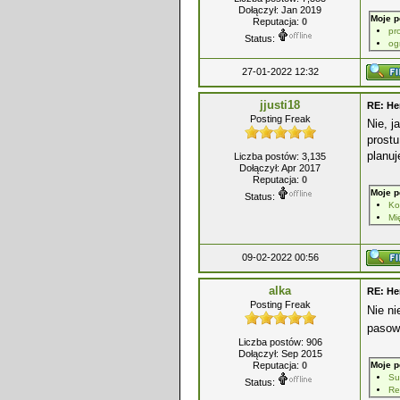
Dołączył: Jan 2019
Moje p
Reputacja:
0
pr
Status:
og
27-01-2022 12:32
jjusti18
RE: He
Posting Freak
Nie, j
prostu
planuj
Liczba postów: 3,135
Dołączył: Apr 2017
Reputacja:
0
Moje p
Status:
Mi
09-02-2022 00:56
alka
RE: He
Posting Freak
Nie ni
pasowa
Liczba postów: 906
Dołączył: Sep 2015
Reputacja:
0
Moje p
Su
Status:
Re