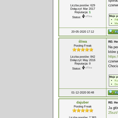
sporad
czerwo
Liczba postów: 629
Dołączył: Mar 2017
Reputacja:
1
Moje p
Status:
Pi
Ma
20-05-2020 17:12
śliwa
RE: He
Posting Freak
Na pew
które 
https:
Liczba postów: 842
Dołączył: May 2016
czerw
Reputacja:
0
Chocia
Status:
Moje p
Ku
Do
01-12-2020 00:48
dajuber
RE: He
Posting Freak
Ja głó
25szt/
Liczba postów: 7,383