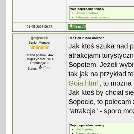
Moje poprzednie tematy:
Bramki obrotowe
Zabezpieczenia w pracy
01-05-2016 09:27
grajcarek
RE: Gdzie nad morze?
Senior Member
Jak ktoś szuka nad p
atrakcjami turystycz
Liczba postów: 442
Dołączył: Mar 2014
Sopotem. Jeżeli wybi
Reputacja:
0
Status:
tak jak na przykład t
Goia.html
, to można
Jak ktoś by chciał s
Sopocie, to polecam 
"atrakcje" - sporo m
Moje poprzednie tematy:
Wybór pelletu
Schody drewniane