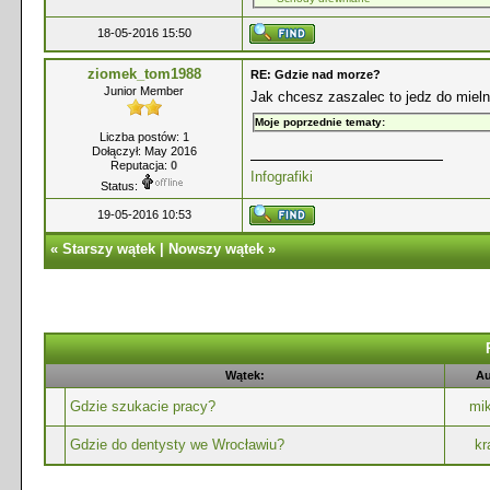
18-05-2016 15:50
ziomek_tom1988
RE: Gdzie nad morze?
Junior Member
Jak chcesz zaszalec to jedz do miel
Moje poprzednie tematy:
Liczba postów: 1
Dołączył: May 2016
Reputacja:
0
Infografiki
Status:
19-05-2016 10:53
«
Starszy wątek
|
Nowszy wątek
»
Wątek:
Au
Gdzie szukacie pracy?
mi
Gdzie do dentysty we Wrocławiu?
kr