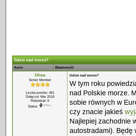
Gdzie nad morze?
Autor
Wiadomość
Oliwa
Gdzie nad morze?
Senior Member
W tym roku powiedzia
nad Polskie morze. Mo
Liczba postów: 481
Dołączył: Mar 2016
sobie równych w Eur
Reputacja:
0
Status:
czy znacie jakieś
wyj
Najlepiej zachodnie 
autostradami). Będę