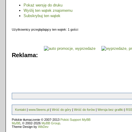
Pokaż wersję do druku
Wyślij ten wątek znajomemu
Subskrybuj ten wątek
Użytkownicy przeglądający ten wątek: 1 gości
Reklama:
Kontakt
|
www.5teens.pl
|
Wróć do góry
|
Wróć do forów
|
Wersja bez grafiki
|
RS
Polskie tłumaczenie © 2007-2013
Polski Support MyBB
MyBB
, © 2002-2026
MyBB Group
.
Theme Design by
WbDev