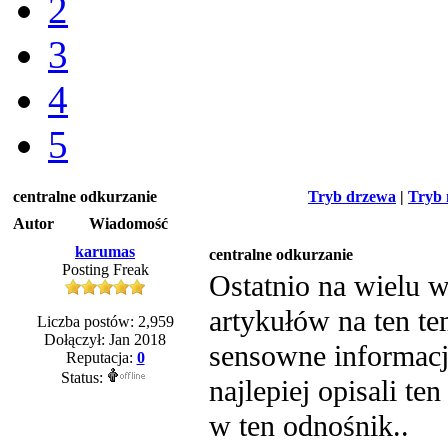
2
3
4
5
centralne odkurzanie
Tryb drzewa
|
Tryb 
Autor
Wiadomość
karumas
centralne odkurzanie
Posting Freak
Ostatnio na wielu w
artykułów na ten tem
Liczba postów: 2,959
Dołączył: Jan 2018
sensowne informacje
Reputacja:
0
Status:
najlepiej opisali te
w ten odnośnik..