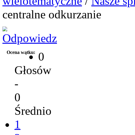
wielotematyczne
/
Nasze sp
centralne odkurzanie
Ocena wątku:
0
Głosów
-
0
Średnio
1