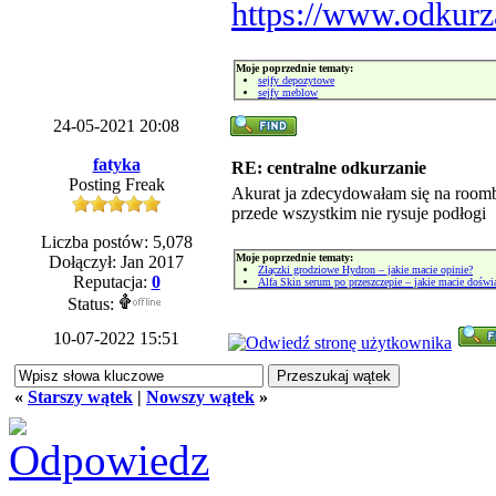
https://www.odkurz
Moje poprzednie tematy:
sejfy depozytowe
sejfy meblow
24-05-2021 20:08
fatyka
RE: centralne odkurzanie
Posting Freak
Akurat ja zdecydowałam się na roomb
przede wszystkim nie rysuje podłogi
Liczba postów: 5,078
Moje poprzednie tematy:
Dołączył: Jan 2017
Złączki grodziowe Hydron – jakie macie opinie?
Reputacja:
0
Alfa Skin serum po przeszczepie – jakie macie doświ
Status:
10-07-2022 15:51
«
Starszy wątek
|
Nowszy wątek
»