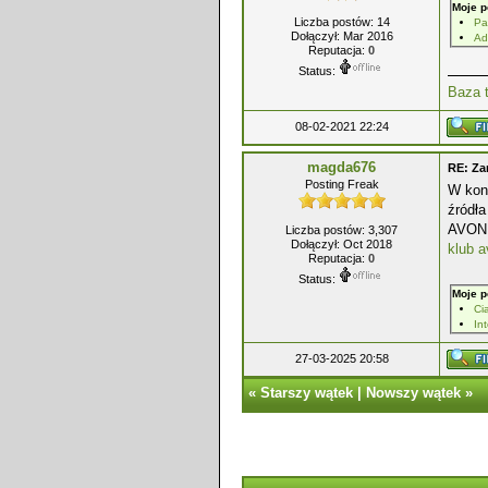
Moje p
Liczba postów: 14
Pa
Dołączył: Mar 2016
Ad
Reputacja:
0
Status:
Baza t
08-02-2021 22:24
magda676
RE: Zar
Posting Freak
W kon
źródł
AVON,
Liczba postów: 3,307
Dołączył: Oct 2018
klub a
Reputacja:
0
Status:
Moje p
Ci
In
27-03-2025 20:58
«
Starszy wątek
|
Nowszy wątek
»