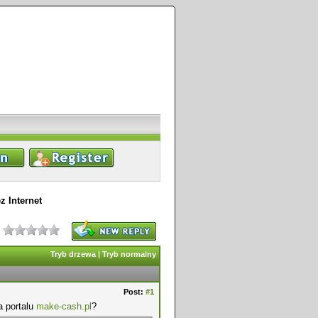
z Internet
Tryb drzewa
|
Tryb normalny
Post:
#1
a portalu
make-cash.pl
?