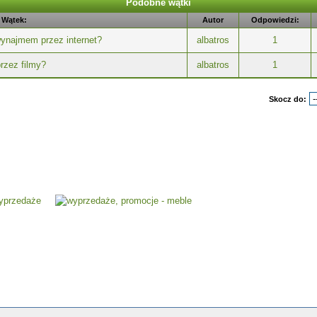
Podobne wątki
Wątek:
Autor
Odpowiedzi:
ynajmem przez internet?
albatros
1
rzez filmy?
albatros
1
Skocz do: