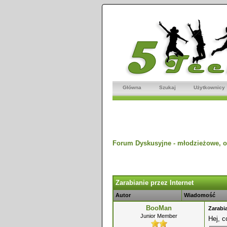
Główna
Szukaj
Użytkownicy
Forum Dyskusyjne - młodzieżowe, o
dnio
Zarabianie przez Internet
Autor
Wiadomość
BooMan
Zarabia
Junior Member
Hej, 