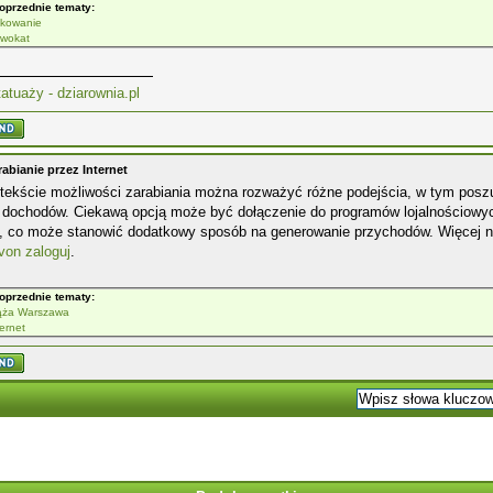
oprzednie tematy:
kowanie
wokat
atuaży - dziarownia.pl
abianie przez Internet
tekście możliwości zarabiania można rozważyć różne podejścia, w tym posz
a dochodów. Ciekawą opcją może być dołączenie do programów lojalnościowy
 co może stanowić dodatkowy sposób na generowanie przychodów. Więcej na
von zaloguj
.
oprzednie tematy:
ąża Warszawa
ternet