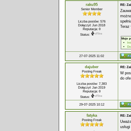
raku95
RE: Za
Senior Member
Zauwa
można 
spełni
Liczba postów: 576
Dołączył: Jun 2018
Teraz 
Reputacja:
0
Status:
Moje p
Int
Do
27-07-2025 11:02
dajuber
RE: Za
Posting Freak
W posz
do ofe
Liczba postów: 7,383
Dołączył: Jan 2019
Reputacja:
0
Status:
29-07-2025 10:12
fatyka
RE: Za
Posting Freak
Uważa
usług