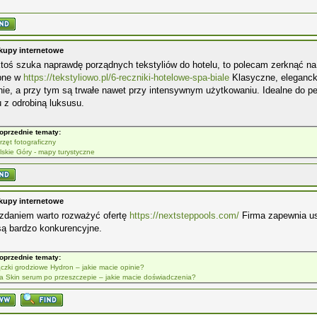
kupy internetowe
ktoś szuka naprawdę porządnych tekstyliów do hotelu, to polecam zerknąć na
pne w
https://tekstyliowo.pl/6-reczniki-hotelowe-spa-biale
Klasyczne, elegancki
ie, a przy tym są trwałe nawet przy intensywnym użytkowaniu. Idealne do p
 z odrobiną luksusu.
oprzednie tematy:
rzęt fotograficzny
lskie Góry - mapy turystyczne
kupy internetowe
zdaniem warto rozważyć ofertę
https://nextsteppools.com/
Firma zapewnia us
są bardzo konkurencyjne.
oprzednie tematy:
ączki grodziowe Hydron – jakie macie opinie?
fa Skin serum po przeszczepie – jakie macie doświadczenia?