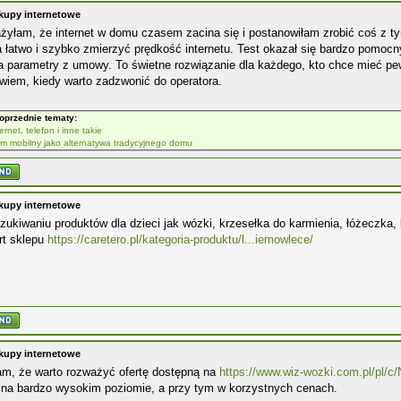
kupy internetowe
żyłam, że internet w domu czasem zacina się i postanowiłam zrobić coś z t
łatwo i szybko zmierzyć prędkość internetu. Test okazał się bardzo pomocny
a parametry z umowy. To świetne rozwiązanie dla każdego, kto chce mieć pe
wiem, kiedy warto zadzwonić do operatora.
oprzednie tematy:
ernet, telefon i inne takie
m mobilny jako alternatywa tradycyjnego domu
kupy internetowe
ukiwaniu produktów dla dzieci jak wózki, krzesełka do karmienia, łóżeczka, 
rt sklepu
https://caretero.pl/kategoria-produktu/l...iemowlece/
kupy internetowe
m, że warto rozważyć ofertę dostępną na
https://www.wiz-wozki.com.pl/pl/c/N
i na bardzo wysokim poziomie, a przy tym w korzystnych cenach.