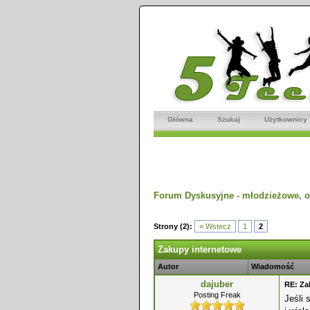
Główna
Szukaj
Użytkownicy
Forum Dyskusyjne - młodzieżowe, o
dnio
Strony (2):
« Wstecz
1
2
Zakupy internetowe
Autor
Wiadomość
dajuber
RE: Za
Posting Freak
Jeśli 