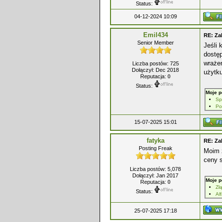
Status:
04-12-2024 10:09
Emil434
RE: Za
Senior Member
Jeśli 
dostę
wrażen
Liczba postów: 725
Dołączył: Dec 2018
użytku
Reputacja:
0
Status:
Moje p
Sp
Po
15-07-2025 15:01
fatyka
RE: Za
Posting Freak
Moim 
ceny 
Liczba postów: 5,078
Dołączył: Jan 2017
Moje p
Reputacja:
0
Zł
Status:
Al
25-07-2025 17:18