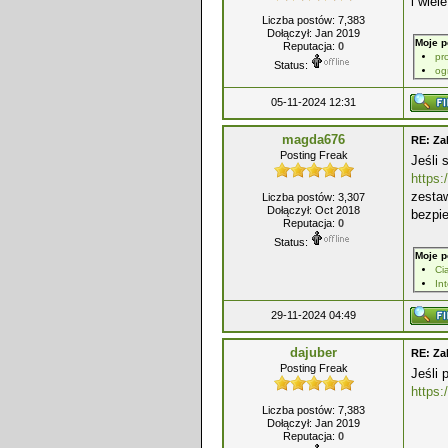
i wiel
Liczba postów: 7,383
Dołączył: Jan 2019
Moje p
Reputacja:
0
pr
Status:
og
05-11-2024 12:31
magda676
RE: Za
Posting Freak
Jeśli 
https:
zesta
Liczba postów: 3,307
Dołączył: Oct 2018
bezpi
Reputacja:
0
Status:
Moje p
Ci
In
29-11-2024 04:49
dajuber
RE: Za
Posting Freak
Jeśli 
https:
Liczba postów: 7,383
Dołączył: Jan 2019
Reputacja:
0