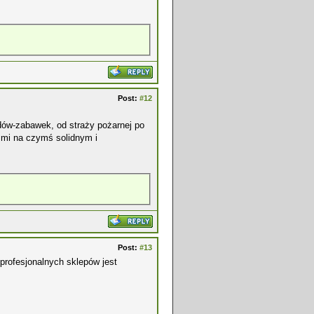
Post:
#12
ów-zabawek, od straży pożarnej po
 mi na czymś solidnym i
Post:
#13
 profesjonalnych sklepów jest