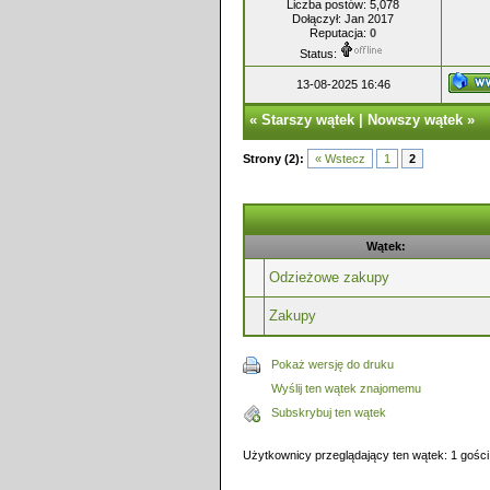
Liczba postów: 5,078
Dołączył: Jan 2017
Reputacja:
0
Status:
13-08-2025 16:46
«
Starszy wątek
|
Nowszy wątek
»
Strony (2):
« Wstecz
1
2
Wątek:
Odzieżowe zakupy
Zakupy
Pokaż wersję do druku
Wyślij ten wątek znajomemu
Subskrybuj ten wątek
Użytkownicy przeglądający ten wątek: 1 gości