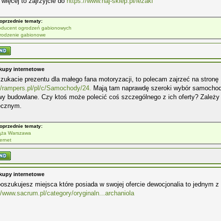
e więcej to zajrzyjcie do
https://www.naj-sklep.pl/lezaki
oprzednie tematy:
oducent ogrodzeń gabionowych
rodzenie gabionowe
kupy internetowe
szukacie prezentu dla małego fana motoryzacji, to polecam zajrzeć na stronę
//rampers.pl/pl/c/Samochody/24.
Mają tam naprawdę szeroki wybór samochod
wy budowlane. Czy ktoś może polecić coś szczególnego z ich oferty? Zależy
ecznym.
oprzednie tematy:
ąża Warszawa
ternet
kupy internetowe
poszukujesz miejsca które posiada w swojej ofercie dewocjonalia to jednym z
//www.sacrum.pl/category/oryginaln...archaniola