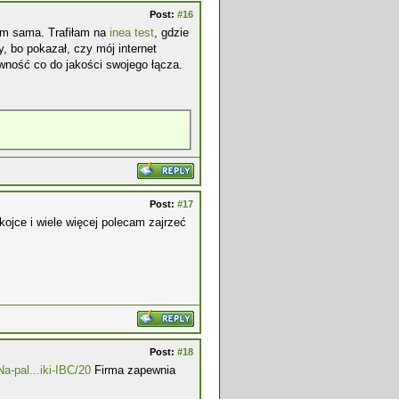
Post:
#16
ym sama. Trafiłam na
inea test
, gdzie
, bo pokazał, czy mój internet
wność co do jakości swojego łącza.
Post:
#17
kojce i wiele więcej polecam zajrzeć
Post:
#18
a-pal...iki-IBC/20
Firma zapewnia