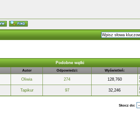
Podobne wątki
Autor
Odpowiedzi:
Wyświetleń:
Oliwia
274
128,760
Tapikur
97
32,246
Skocz do: