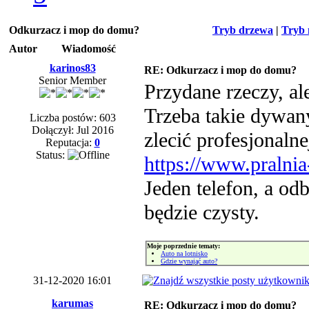
Odkurzacz i mop do domu?
Tryb drzewa
|
Tryb 
Autor
Wiadomość
karinos83
RE: Odkurzacz i mop do domu?
Senior Member
Przydane rzeczy, al
Trzeba takie dywany
Liczba postów: 603
Dołączył: Jul 2016
zlecić profesjonaln
Reputacja:
0
Status:
https://www.pralni
Jeden telefon, a o
będzie czysty.
Moje poprzednie tematy:
Auto na lotnisko
Gdzie wynająć auto?
31-12-2020 16:01
karumas
RE: Odkurzacz i mop do domu?