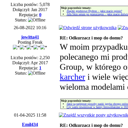
Liczba postów: 5,078
Moje poprzednie tematy:
Dołączył: Jan 2017
Złączki grodziowe Hydron – jakie macie opinie?
Reputacja:
0
Alfa Skin serum po przeszczepie – jakie macie doświ
Status:
26-08-2022 10:16
jowitta41
RE: Odkurzacz i mop do domu?
Posting Freak
W moim przypadku z
polecanego mi pro
Liczba postów: 2,250
Dołączył: Apr 2017
Group, w którego of
Reputacja:
1
Status:
karcher
i wiele więc
wieloma modelami 
Moje poprzednie tematy:
Jakie są najlepsze sposoby nauki języka obcego onlin
Czy warto inwestować w farmy fotowoltaiczne w 202
01-04-2025 11:58
Emil434
RE: Odkurzacz i mop do domu?