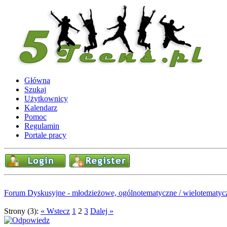
Główna
Szukaj
Użytkownicy
Kalendarz
Pomoc
Regulamin
Portale pracy
Forum Dyskusyjne - młodzieżowe, ogólnotematyczne / wielotematyc
Strony (3):
« Wstecz
1
2
3
Dalej »