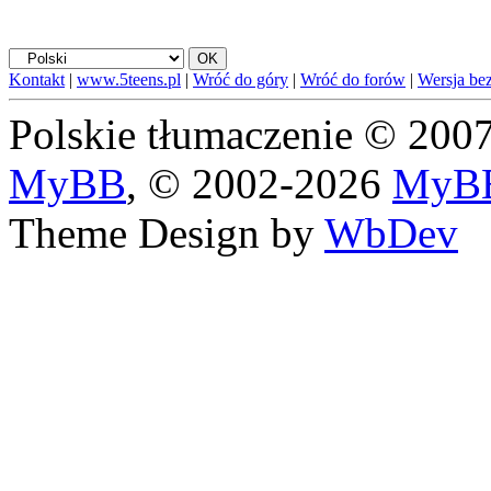
Kontakt
|
www.5teens.pl
|
Wróć do góry
|
Wróć do forów
|
Wersja bez
Polskie tłumaczenie © 20
MyBB
, © 2002-2026
MyBB
Theme Design by
WbDev