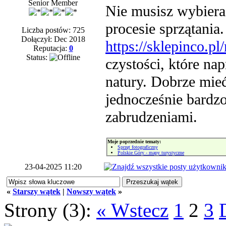
Senior Member
Nie musisz wybiera
procesie sprzątania
Liczba postów: 725
Dołączył: Dec 2018
https://sklepinco.p
Reputacja:
0
Status:
czystości, które na
natury. Dobrze mieć
jednocześnie bardzo
zabrudzeniami.
Moje poprzednie tematy:
Sprzęt fotograficzny
Polskie Góry - mapy turystyczne
23-04-2025 11:20
«
Starszy wątek
|
Nowszy wątek
»
Strony (3):
« Wstecz
1
2
3