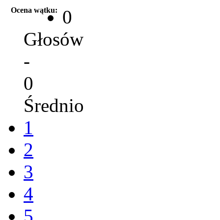
Ocena wątku:
0
Głosów
-
0
Średnio
1
2
3
4
5