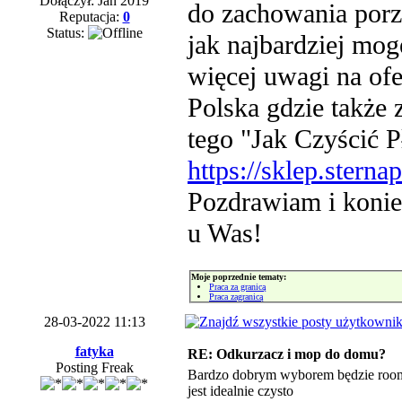
Dołączył: Jan 2019
do zachowania por
Reputacja:
0
Status:
jak najbardziej mog
więcej uwagi na ofe
Polska gdzie także 
tego "Jak Czyścić P
https://sklep.sterna
Pozdrawiam i koniec
u Was!
Moje poprzednie tematy:
Praca za granicą
Praca zagranicą
28-03-2022 11:13
fatyka
RE: Odkurzacz i mop do domu?
Posting Freak
Bardzo dobrym wyborem będzie roomb
jest idealnie czysto