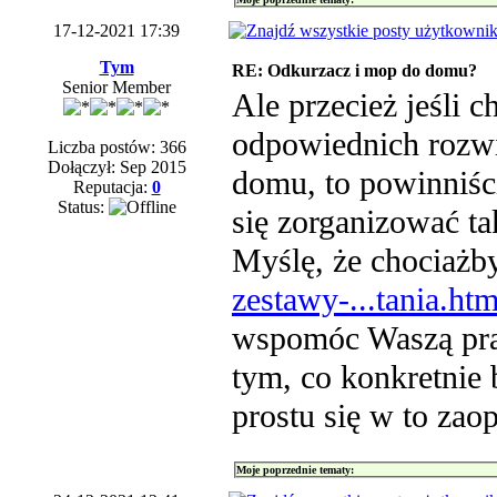
17-12-2021 17:39
Tym
RE: Odkurzacz i mop do domu?
Senior Member
Ale przecież jeśli 
odpowiednich rozwi
Liczba postów: 366
Dołączył: Sep 2015
domu, to powinniści
Reputacja:
0
Status:
się zorganizować t
Myślę, że chociażb
zestawy-...tania.htm
wspomóc Waszą prac
tym, co konkretnie
prostu się w to zaop
Moje poprzednie tematy: