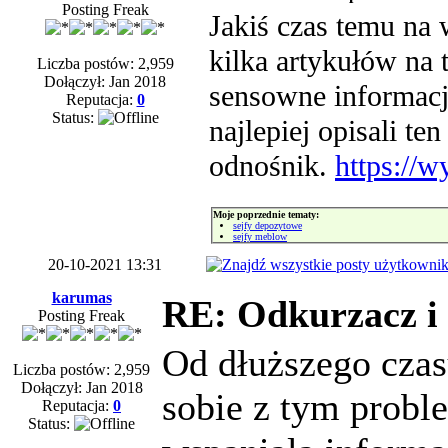
Posting Freak
Jakiś czas temu na 
kilka artykułów na t
Liczba postów: 2,959
Dołączył: Jan 2018
sensowne informacje
Reputacja:
0
Status:
najlepiej opisali te
odnośnik.
https://
Moje poprzednie tematy:
sejfy depozytowe
sejfy meblow
20-10-2021 13:31
karumas
RE: Odkurzacz i
Posting Freak
Od dłuższego czas
Liczba postów: 2,959
Dołączył: Jan 2018
sobie z tym prob
Reputacja:
0
Status: