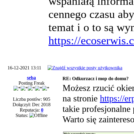
wspaniałą informa
cennego czasu aby
temat i o to są w
https://ecoserwis.
16-12-2021 13:11
seba
RE: Odkurzacz i mop do domu?
Posting Freak
Możesz rzucić okiem
na stronie
https://e
Liczba postów: 905
Dołączył: Dec 2018
takie profesjonalne
Reputacja:
0
Status:
Warto się zainteres
Moje poprzednie tematy: