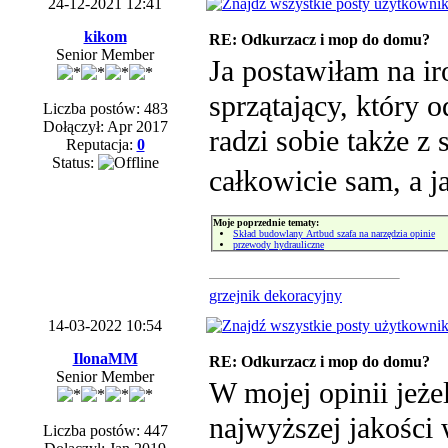
24-12-2021 12:41
kikom
RE: Odkurzacz i mop do domu?
Senior Member
Ja postawiłam na ir
sprzątający, który 
Liczba postów: 483
Dołączył: Apr 2017
radzi sobie także z s
Reputacja:
0
Status:
całkowicie sam, a 
Moje poprzednie tematy:
Skład budowlany Artbud szafa na narzędzia opinie
przewody hydrauliczne
grzejnik dekoracyjny
14-03-2022 10:54
IlonaMM
RE: Odkurzacz i mop do domu?
Senior Member
W mojej opinii jeże
najwyższej jakości
Liczba postów: 447