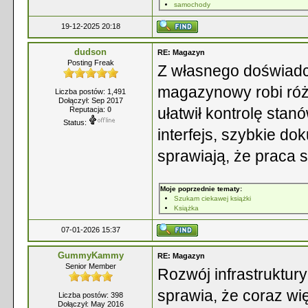
samochody
19-12-2025 20:18
dudson
RE: Magazyn
Posting Freak
Z własnego doświadc
magazynowy robi róż
Liczba postów: 1,491
Dołączył: Sep 2017
ułatwił kontrolę stan
Reputacja:
0
Status:
interfejs, szybkie do
sprawiają, że praca s
Moje poprzednie tematy:
Szukam ciekawej książki
Książka
07-01-2026 15:37
GummyKammy
RE: Magazyn
Senior Member
Rozwój infrastruktur
sprawia, że coraz wi
Liczba postów: 398
Dołączył: May 2016