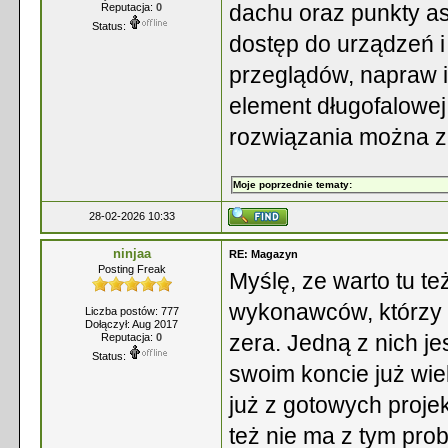
dachu oraz punkty a
Reputacja:
0
Status:
dostęp do urządzeń i
przeglądów, napraw i
element długofalowej
rozwiązania można 
Moje poprzednie tematy:
28-02-2026 10:33
ninjaa
RE: Magazyn
Posting Freak
Myślę, ze warto tu te
wykonawców, którzy 
Liczba postów: 777
Dołączył: Aug 2017
zera. Jedną z nich je
Reputacja:
0
Status:
swoim koncie już wie
już z gotowych projek
też nie ma z tym pro