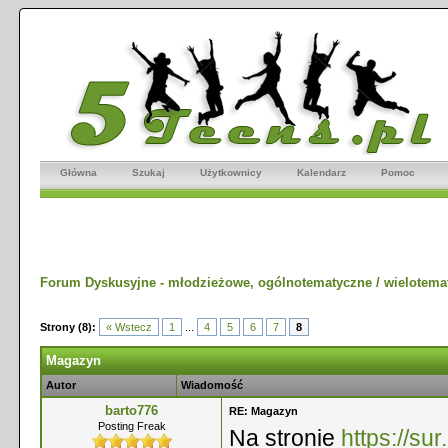
Główna
Szukaj
Użytkownicy
Kalendarz
Pomoc
Forum Dyskusyjne - młodzieżowe, ogólnotematyczne / wielotema
Strony (8):
« Wstecz
1
...
4
5
6
7
8
Magazyn
Autor
Wiadomość
barto776
RE: Magazyn
Posting Freak
Na stronie
https://sur.