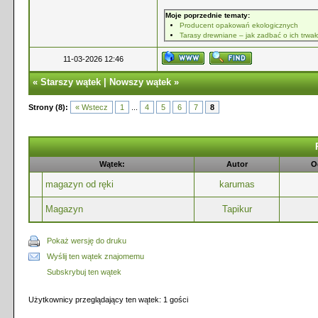
Moje poprzednie tematy:
Producent opakowań ekologicznych
Tarasy drewniane – jak zadbać o ich trwał
11-03-2026 12:46
«
Starszy wątek
|
Nowszy wątek
»
Strony (8):
« Wstecz
1
...
4
5
6
7
8
Wątek:
Autor
O
magazyn od ręki
karumas
Magazyn
Tapikur
Pokaż wersję do druku
Wyślij ten wątek znajomemu
Subskrybuj ten wątek
Użytkownicy przeglądający ten wątek: 1 gości