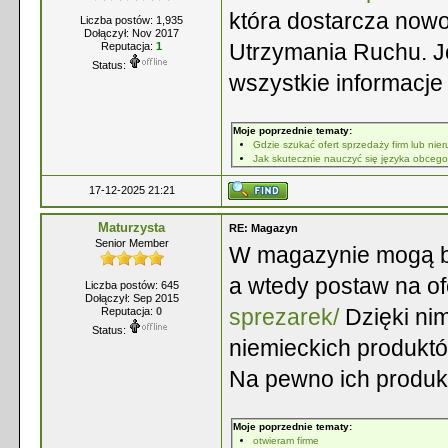
która dostarcza now
Liczba postów: 1,935
Dołączył: Nov 2017
Utrzymania Ruchu. Jeż
Reputacja:
1
Status:
wszystkie informacje 
Moje poprzednie tematy:
Gdzie szukać ofert sprzedaży firm lub nie
Jak skutecznie nauczyć się języka obceg
17-12-2025 21:21
Maturzysta
RE: Magazyn
Senior Member
W magazynie mogą być
a wtedy postaw na o
Liczba postów: 645
Dołączył: Sep 2015
sprezarek/
Dzięki ni
Reputacja:
0
Status:
niemieckich produktó
Na pewno ich produkt
Moje poprzednie tematy:
otwieram firme