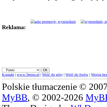
Reklama:
Kontakt
|
www.5teens.pl
|
Wróć do góry
|
Wróć do forów
|
Wersja bez
Polskie tłumaczenie © 20
MyBB
, © 2002-2026
MyBB