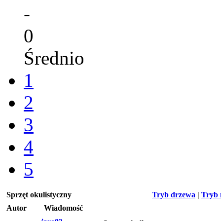
-
0
Średnio
1
2
3
4
5
Sprzęt okulistyczny
Tryb drzewa
|
Tryb 
Autor
Wiadomość