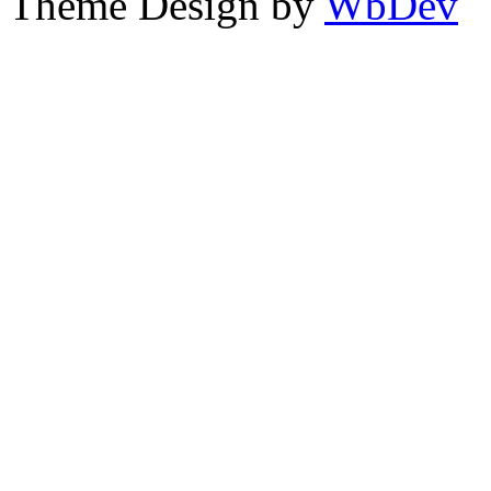
Theme Design by
WbDev