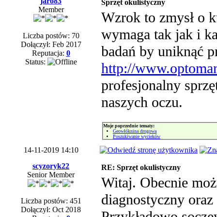
jaro83
Sprzęt okulistyczny
Member
Wzrok to zmysł o k
wymaga tak jak i k
Liczba postów: 70
Dołączył: Feb 2017
badań by uniknąć 
Reputacja:
0
Status:
http://www.optoman
profesjonalny sprzę
naszych oczu.
Moje poprzednie tematy:
Geowłóknina drogowa
Poszukiwanie wycieków
14-11-2019 14:10
scyzoryk22
RE: Sprzęt okulistyczny
Senior Member
Witaj. Obecnie możn
diagnostyczny oraz 
Liczba postów: 451
Dołączył: Oct 2018
Przykładowo soczew