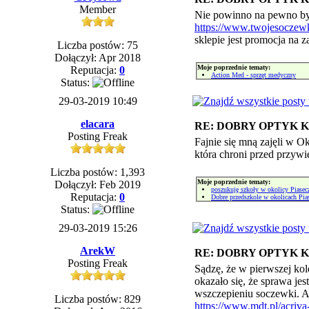
Member
Nie powinno na pewno być
https://www.twojesoczew
sklepie jest promocja na
Liczba postów: 75
Dołączył: Apr 2018
Moje poprzednie tematy:
Reputacja:
0
Action Med - sprzęt medyczny
Status:
29-03-2019 10:49
elacara
RE: DOBRY OPTYK
Posting Freak
Fajnie się mną zajęli w 
która chroni przed przyw
Liczba postów: 1,393
Moje poprzednie tematy:
Dołączył: Feb 2019
poszukuję szkoły w okolicy Piasec
Reputacja:
0
Dobre przedszkole w okolicach Pia
Status:
29-03-2019 15:26
ArekW
RE: DOBRY OPTYK
Posting Freak
Sądzę, że w pierwszej kole
okazało się, że sprawa jes
wszczepieniu soczewki. A
Liczba postów: 829
https://www.mdt.pl/acriv