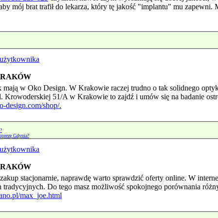
aby mój brat trafił do lekarza, który tę jakość "implantu" mu zapewni.
 KRAKÓW
mają w Oko Design. W Krakowie raczej trudno o tak solidnego optyk
 ul. Krowoderskiej 51/A w Krakowie to zajdź i umów się na badanie o
o-design.com/shop/.
?
mprezę Gdynia?
 KRAKÓW
zakup stacjonarnie, naprawdę warto sprawdzić oferty online. W interne
h tradycyjnych. Do tego masz możliwość spokojnego porównania różnyc
dano.pl/max_joe.html