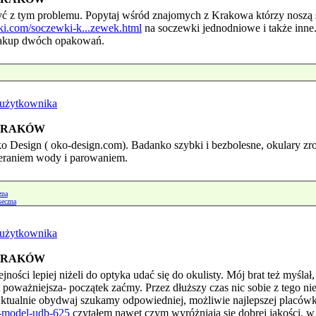
 z tym problemu. Popytaj wśród znajomych z Krakowa którzy noszą so
ki.com/soczewki-k...zewek.html
na soczewki jednodniowe i także inne.
 zakup dwóch opakowań.
 KRAKÓW
Oko Design ( oko-design.com). Badanko szybki i bezbolesne, okulary 
ieraniem wody i parowaniem.
zna
seczna
 KRAKÓW
jności lepiej niżeli do optyka udać się do okulisty. Mój brat też myślał
t poważniejsza- początek zaćmy. Przez dłuższy czas nic sobie z tego nie
ktualnie obydwaj szukamy odpowiedniej, możliwie najlepszej placówki 
a-model-udb-625
czytałem nawet czym wyróżniają się dobrej jakości, w 