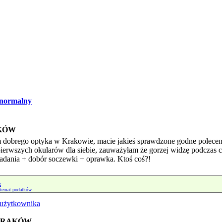
normalny
KÓW
am dobrego optyka w Krakowie, macie jakieś sprawdzone godne polece
ierwszych okularów dla siebie, zauważyłam że gorzej widzę podczas cz
dania + dobór soczewki + oprawka. Ktoś coś?!
k
 temat podatków
 KRAKÓW