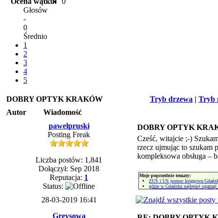
Ocena wątku:
0
Głosów
-
0
Średnio
1
2
3
4
5
DOBRY OPTYK KRAKÓW
Tryb drzewa
|
Tryb 
Autor
Wiadomość
pawelpruski
DOBRY OPTYK KRA
Posting Freak
Cześć, witajcie ;-) Szuk
rzecz ujmując to szukam p
kompleksowa obsługa – ba
Liczba postów: 1,841
Dołączył: Sep 2018
Moje poprzednie tematy:
Reputacja:
1
ZUS i US pomoc księgowa Gdańs
Status:
gdzie w Gdańsku najlepiej ogarnąć
28-03-2019 16:41
Greysowa
RE: DOBRY OPTYK