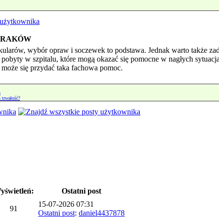
 KRAKÓW
kularów, wybór opraw i soczewek to podstawa. Jednak warto także 
 pobyty w szpitalu, które mogą okazać się pomocne w nagłych sytuacj
y może się przydać taka fachowa pomoc.
h
h trwałość?
yświetleń:
Ostatni post
15-07-2026 07:31
91
Ostatni post
:
daniel4437878