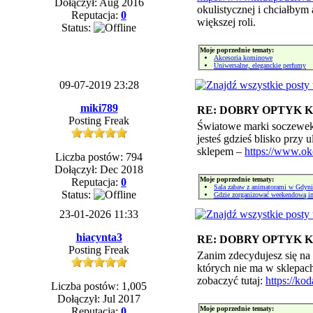
Dołączył: Aug 2016
okulistycznej i chciałbym 
Reputacja:
0
większej roli.
Status:
Moje poprzednie tematy:
Akcesoria kominowe
Uniwersalne, eleganckie perfumy
09-07-2019 23:28
miki789
RE: DOBRY OPTYK
Posting Freak
Światowe marki soczewek 
jesteś gdzieś blisko przy
sklepem –
https://www.ok
Liczba postów: 794
Dołączył: Dec 2018
Moje poprzednie tematy:
Reputacja:
0
Sala zabaw z animatorami w Gdyni
Status:
Gdzie zorganizować weekendową i
23-01-2026 11:33
hiacynta3
RE: DOBRY OPTYK
Posting Freak
Zanim zdecydujesz się na 
których nie ma w sklepac
zobaczyć tutaj:
https://ko
Liczba postów: 1,005
Dołączył: Jul 2017
Moje poprzednie tematy:
Reputacja:
0