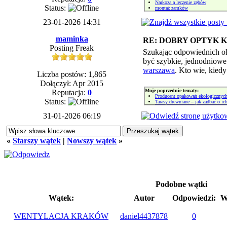
Narkoza a leczenie zębów
Status:
montaż zamków
23-01-2026 14:31
maminka
RE: DOBRY OPTYK
Posting Freak
Szukając odpowiednich o
być szybkie, jednodniowe
warszawa
. Kto wie, kied
Liczba postów: 1,865
Dołączył: Apr 2015
Moje poprzednie tematy:
Reputacja:
0
Producent opakowań ekologicznyc
Status:
Tarasy drewniane – jak zadbać o ic
31-01-2026 06:19
«
Starszy wątek
|
Nowszy wątek
»
Podobne wątki
Wątek:
Autor
Odpowiedzi:
W
WENTYLACJA KRAKÓW
daniel4437878
0