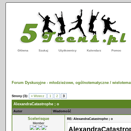
Główna
Szukaj
Użytkownicy
Kalendarz
Pomoc
Forum Dyskusyjne - młodzieżowe, ogólnotematyczne / wielotema
Strony (3):
« Wstecz
1
2
3
AlexandraCatastrophe ; o
Autor
Wiadomość
Scelerisque
RE: AlexandraCatastrophe ; o
Member
AlexandraCatastrop