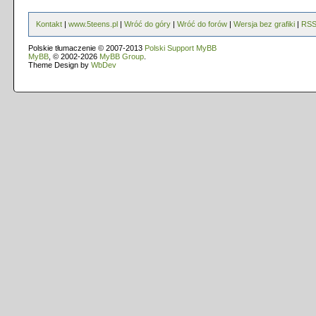
Kontakt
|
www.5teens.pl
|
Wróć do góry
|
Wróć do forów
|
Wersja bez grafiki
|
RS
Polskie tłumaczenie © 2007-2013
Polski Support MyBB
MyBB
, © 2002-2026
MyBB Group
.
Theme Design by
WbDev