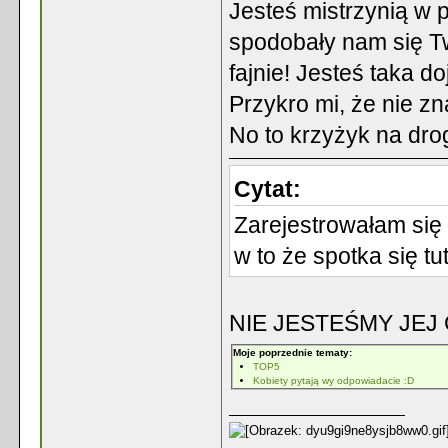
Jesteś mistrzynią w p
spodobały nam się Tw
fajnie! Jesteś taka do
Przykro mi, że nie zna
No to krzyżyk na dro
Cytat:
Zarejestrowałam się 
w to że spotka się t
NIE JESTEŚMY JEJ 
Moje poprzednie tematy:
TOP5
Kobiety pytają wy odpowiadacie :D