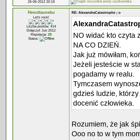
26-06-2012 20:19
Henuttaunebu
RE: AlexandraCatastrophe ; o
Let's rock!
AlexandraCatastrop
Liczba postów: 414
Dołączył: Jun 2012
NO widać kto czyt
Reputacja:
29
Status:
NA CO DZIEŃ.
Jak już mówiłam, ko
Jeżeli jesteście w st
pogadamy w realu.
Tymczasem wynoszę s
gdzieś ludzie, którzy
docenić człowieka.
Rozumiem, że jak śpi
Ooo no to w tym mom