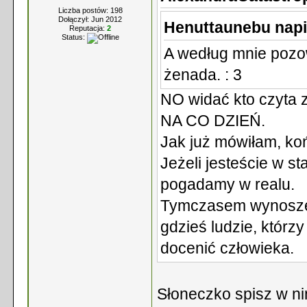
Liczba postów: 198
Dołączył: Jun 2012
Henuttaunebu napi
Reputacja:
2
Status:
A według mnie pozow
żenada. : 3
NO widać kto czyt
NA CO DZIEŃ.
Jak już mówiłam, ko
Jeżeli jesteście w st
pogadamy w realu.
Tymczasem wynoszę s
gdzieś ludzie, którzy
docenić człowieka.
Słoneczko spisz w ni