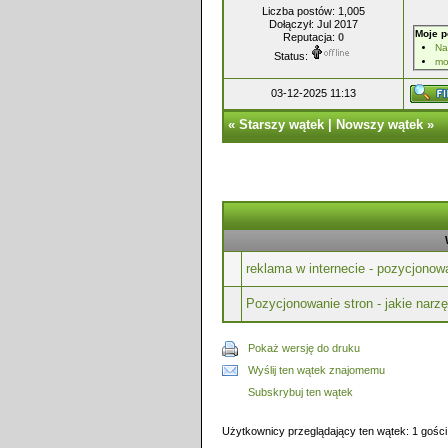
Liczba postów: 1,005
Dołączył: Jul 2017
Moje p
Reputacja:
0
Na
Status:
mo
03-12-2025 11:13
«
Starszy wątek
|
Nowszy wątek
»
reklama w internecie - pozycjonow
Pozycjonowanie stron - jakie narz
Pokaż wersję do druku
Wyślij ten wątek znajomemu
Subskrybuj ten wątek
Użytkownicy przeglądający ten wątek: 1 gości