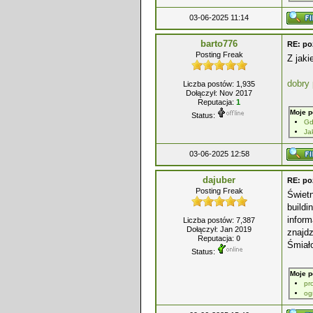
03-06-2025 11:14
barto776
RE: po
Posting Freak
Z jaki
dobry 
Liczba postów: 1,935
Dołączył: Nov 2017
Reputacja:
1
Moje p
Status:
Gd
Ja
03-06-2025 12:58
dajuber
RE: po
Posting Freak
Świet
buildi
inform
Liczba postów: 7,387
Dołączył: Jan 2019
znajdz
Reputacja:
0
Śmiało
Status:
Moje p
pr
og