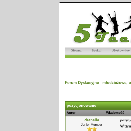
Główna
Szukaj
Użytkownicy
Forum Dyskusyjne - młodzieżowe, o
dnio
pozycjonowanie
Autor
Wiadomość
dranella
pozyc
Junior Member
Witam.