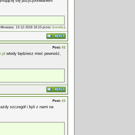
zajmującej się pozycjonowaniem
dyfikowany: 13-12-2018 18:10 przez
dranella
.)
Post:
#2
v.pl
wtedy będziesz mieć pewność,
Post:
#3
każdy szczegół i byli z nami na