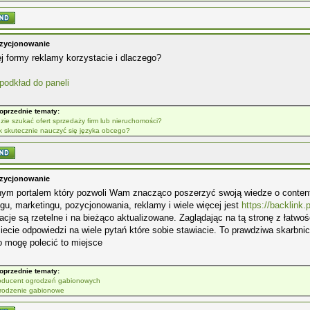
zycjonowanie
ej formy reklamy korzystacie i dlaczego?
podkład do paneli
oprzednie tematy:
zie szukać ofert sprzedaży firm lub nieruchomości?
k skutecznie nauczyć się języka obcego?
zycjonowanie
nym portalem który pozwoli Wam znacząco poszerzyć swoją wiedze o content
ngu, marketingu, pozycjonowania, reklamy i wiele więcej jest
https://backlink.p
acje są rzetelne i na bieżąco aktualizowane. Zaglądając na tą stronę z łatw
iecie odpowiedzi na wiele pytań które sobie stawiacie. To prawdziwa skarbnic
 mogę polecić to miejsce
oprzednie tematy:
oducent ogrodzeń gabionowych
rodzenie gabionowe