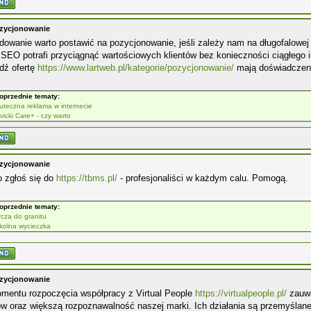
zycjonowanie
owanie warto postawić na pozycjonowanie, jeśli zależy nam na długofalowej 
SEO potrafi przyciągnąć wartościowych klientów bez konieczności ciągłego 
dź ofertę
https://www.lartweb.pl/kategorie/pozycjonowanie/
mają doświadczenie
oprzednie tematy:
uteczna reklama w internecie
vicki Care+ - czy warto
zycjonowanie
o zgłoś się do
https://tbms.pl/
- profesjonaliści w każdym calu. Pomogą.
oprzednie tematy:
rcza do granitu
kolna wycieczka
zycjonowanie
mentu rozpoczęcia współpracy z Virtual People
https://virtualpeople.pl/
zauwa
ów oraz większą rozpoznawalność naszej marki. Ich działania są przemyślane