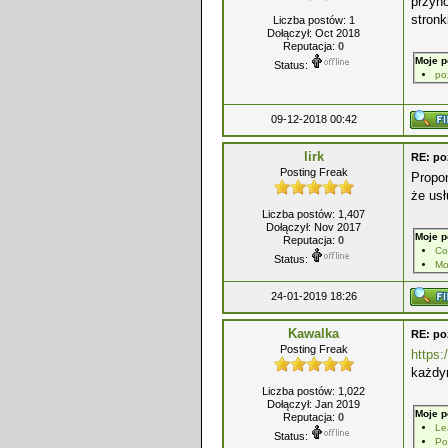
przyno
stronk
Liczba postów: 1
Dołączył: Oct 2018
Reputacja:
0
Moje p
Status:
po
09-12-2018 00:42
lirk
RE: po
Posting Freak
Propo
że usł
Liczba postów: 1,407
Dołączył: Nov 2017
Moje p
Reputacja:
0
Co
Status:
Mo
24-01-2019 18:26
Kawalka
RE: po
Posting Freak
https:
każdy
Liczba postów: 1,022
Dołączył: Jan 2019
Moje p
Reputacja:
0
Le
Status:
Po