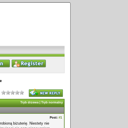
e
Tryb drzewa
|
Tryb normalny
Post:
#1
obioną biżuterię. Niestety nie