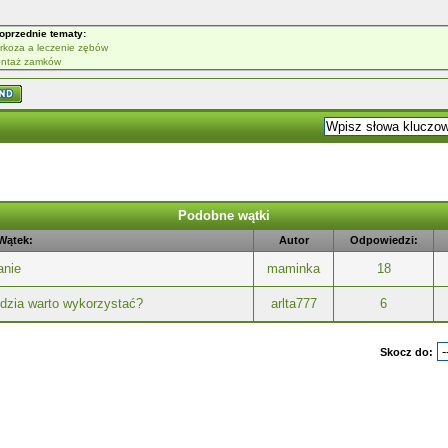
oprzednie tematy:
rkoza a leczenie zębów
ntaż zamków
Podobne wątki
Wątek:
Autor
Odpowiedzi:
anie
maminka
18
ędzia warto wykorzystać?
arlta777
6
Skocz do: