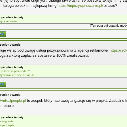
si jej to zbyt wielu chętnych. Dlatego stwierdziła, że poszuka jakiejś firmy 
i. kolega polecił mi najlepszą firmę
https://inpozycjonowanie.pl/
znacie?
oprzednie tematy:
zycjonowanie
(Ten post był ostatnio mo
zycjonowanie
nuję wziąć pod uwagę usługi pozycjonowania z agencji reklamowej
https://sol
uga za którą zapłacisz zostanie w 100% zrealizowana.
oprzednie tematy:
 polecacie przeczytać?
tywowanie dzieci do nauki
zycjonowanie
//virtualpeople.pl
to zespół, który naprawdę angażuje się w projekt. Zadbali o 
m etapie.
oprzednie tematy:
asing auta
mpa ciepła