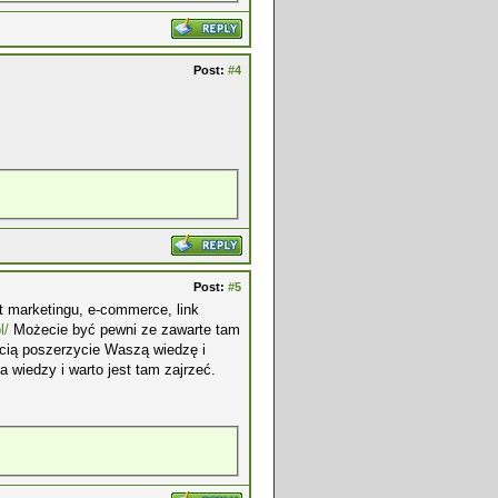
Post:
#4
Post:
#5
 marketingu, e-commerce, link
l/
Możecie być pewni ze zawarte tam
ością poszerzycie Waszą wiedzę i
a wiedzy i warto jest tam zajrzeć.