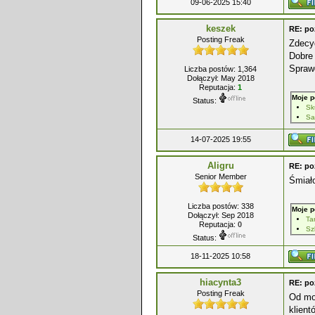
09-06-2025 15:40
keszek
RE: po
Posting Freak
Zdecyd
Dobre 
Spraw
Liczba postów: 1,364
Dołączył: May 2018
Reputacja:
1
Moje p
Status:
Sk
Sa
14-07-2025 19:55
Aligru
RE: po
Senior Member
Śmiał
Liczba postów: 338
Moje p
Dołączył: Sep 2018
Ta
Reputacja:
0
Sz
Status:
18-11-2025 10:58
hiacynta3
RE: po
Posting Freak
Od mo
klient