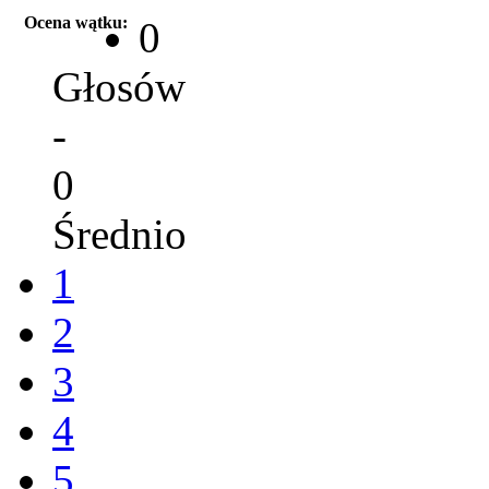
Ocena wątku:
0
Głosów
-
0
Średnio
1
2
3
4
5