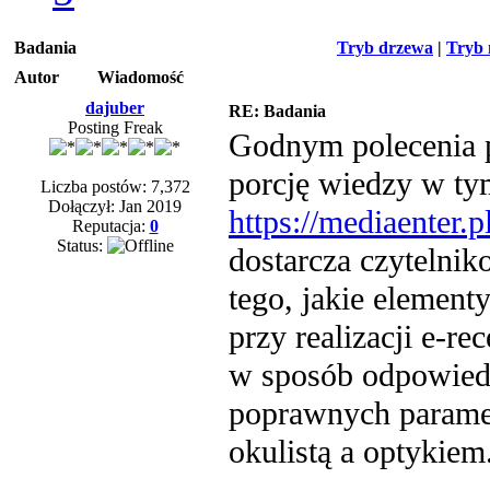
Badania
Tryb drzewa
|
Tryb 
Autor
Wiadomość
dajuber
RE: Badania
Posting Freak
Godnym polecenia 
porcję wiedzy w tym
Liczba postów: 7,372
Dołączył: Jan 2019
https://mediaenter.p
Reputacja:
0
Status:
dostarcza czytelni
tego, jakie elemen
przy realizacji e‑re
w sposób odpowiedz
poprawnych paramet
okulistą a optykiem