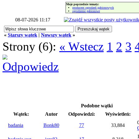
Moje poprzednie tematy:
producent ogrodzeń gabionowych
ogrodzenie gabionowe
08-07-2026 11:17
«
Starszy wątek
|
Nowszy wątek
»
Strony (6):
« Wstecz
1
2
3
Podobne wątki
Wątek:
Autor
Odpowiedzi:
Wyświetleń:
badania
Bonk80
77
33,884