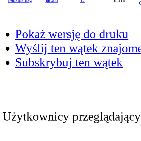
badania usg
jaro83
17
8,318
Pokaż wersję do druku
Wyślij ten wątek znajo
Subskrybuj ten wątek
Użytkownicy przeglądający 