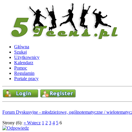
Główna
Szukaj
Użytkownicy
Kalendarz
Pomoc
Regulamin
Portale pracy
Forum Dyskusyjne - młodzieżowe, ogólnotematyczne / wielotematyc
Strony (6):
« Wstecz
1
2
3
4
5
6