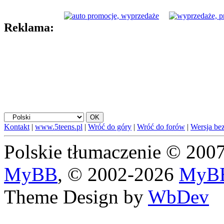
Reklama:
Kontakt
|
www.5teens.pl
|
Wróć do góry
|
Wróć do forów
|
Wersja bez
Polskie tłumaczenie © 20
MyBB
, © 2002-2026
MyBB
Theme Design by
WbDev