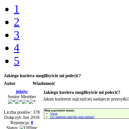
1
2
3
4
5
Jakiego kuriera moglibyście mi polecić?
Autor
Wiadomość
jolajw
Jakiego kuriera moglibyście mi polecić?
Senior Member
Jakim kurierem najczęściej nadajecie przesyłki
Moje poprzednie tematy:
Liczba postów: 378
Wzrok
Dołączył: Jun 2018
Czy nadajecie przesyłki przez internet?
Reputacja:
0
Status: