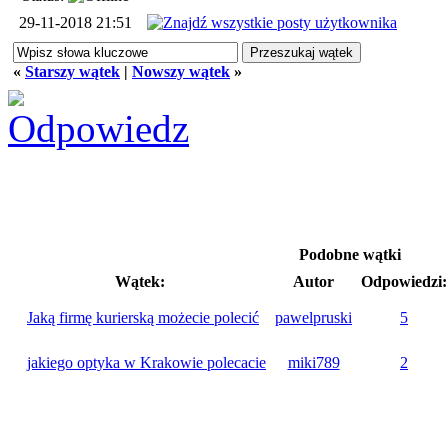
29-11-2018 21:51
«
Starszy wątek
|
Nowszy wątek
»
Podobne wątki
Wątek:
Autor
Odpowiedzi:
Jaką firmę kurierską możecie polecić
pawelpruski
5
jakiego optyka w Krakowie polecacie
miki789
2