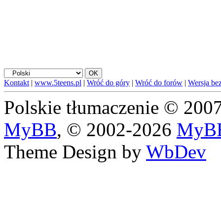
Kontakt
|
www.5teens.pl
|
Wróć do góry
|
Wróć do forów
|
Wersja bez
Polskie tłumaczenie © 20
MyBB
, © 2002-2026
MyBB
Theme Design by
WbDev