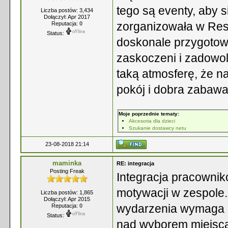
tego są eventy, aby 
Liczba postów: 3,434
Dołączył: Apr 2017
zorganizowała w Res
Reputacja:
0
Status:
doskonale przygotow
zaskoczeni i zadowol
taką atmosferę, że n
pokój i dobra zabawa
Moje poprzednie tematy:
Akcesoria dla dzieci
Szukanie dostawcy netu
23-08-2018 21:14
maminka
RE: integracja
Posting Freak
Integracja pracownik
motywacji w zespole.
Liczba postów: 1,865
Dołączył: Apr 2015
wydarzenia wymaga p
Reputacja:
0
Status:
nad wyborem miejsca