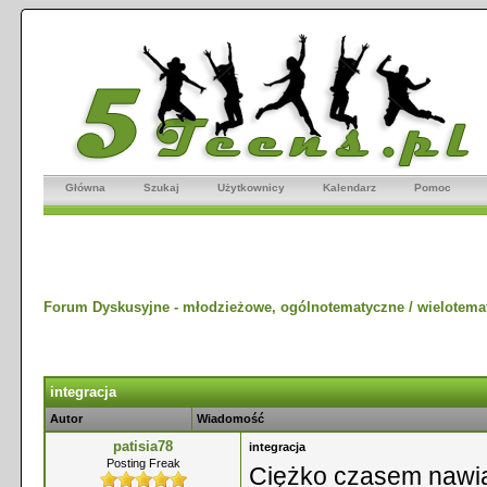
Główna
Szukaj
Użytkownicy
Kalendarz
Pomoc
Forum Dyskusyjne - młodzieżowe, ogólnotematyczne / wielotema
integracja
Autor
Wiadomość
patisia78
integracja
Posting Freak
Ciężko czasem nawiąz