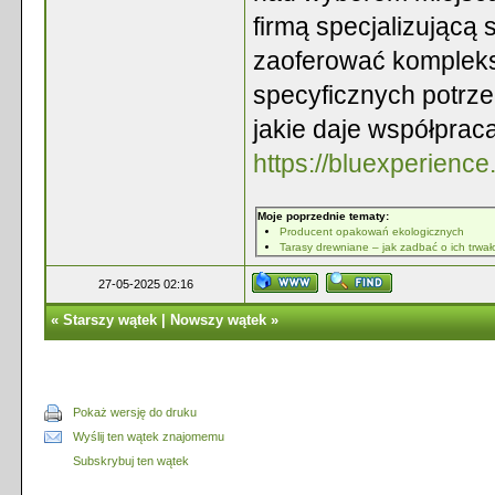
firmą specjalizującą 
zaoferować kompleks
specyficznych potrze
jakie daje współpraca
https://bluexperienc
Moje poprzednie tematy:
Producent opakowań ekologicznych
Tarasy drewniane – jak zadbać o ich trwał
27-05-2025 02:16
«
Starszy wątek
|
Nowszy wątek
»
Pokaż wersję do druku
Wyślij ten wątek znajomemu
Subskrybuj ten wątek