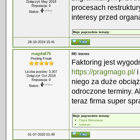
Dołączył: May 2018
procesach restruktur
Reputacja:
0
Status:
interesy przed organ
Moje poprzednie tematy:
28-10-2019 15:41
magda676
RE: biznes
Posting Freak
Faktoring jest wygodn
https://pragmago.pl/
i
Liczba postów: 3,307
Dołączył: Oct 2018
niego za duże obciąże
Reputacja:
0
Status:
odroczone terminy. A
teraz firma super spr
Moje poprzednie tematy:
Ciąża Warszawa
Internet
01-07-2020 01:49