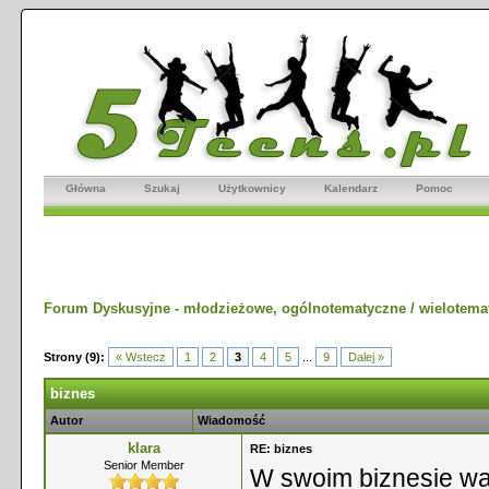
Główna
Szukaj
Użytkownicy
Kalendarz
Pomoc
Forum Dyskusyjne - młodzieżowe, ogólnotematyczne / wielotema
Strony (9):
« Wstecz
1
2
3
4
5
...
9
Dalej »
biznes
Autor
Wiadomość
klara
RE: biznes
Senior Member
W swoim biznesie wa