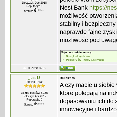
Dołączył: Dec 2018
Nest Bank
https://ne
Reputacja:
0
Status:
możliwość otworzeni
stabilny i bezpieczn
naprawdę fajne zyski.
możliwość pod uwag
Moje poprzednie tematy:
Sprzęt fotograficzny
Polskie Góry - mapy turystyczne
13-11-2020 16:15
jjusti18
RE: biznes
Posting Freak
A czy macie u siebi
które polegają na in
Liczba postów: 3,135
Dołączył: Apr 2017
dopasowaniu ich do s
Reputacja:
0
Status:
innowacyjne i bardzo