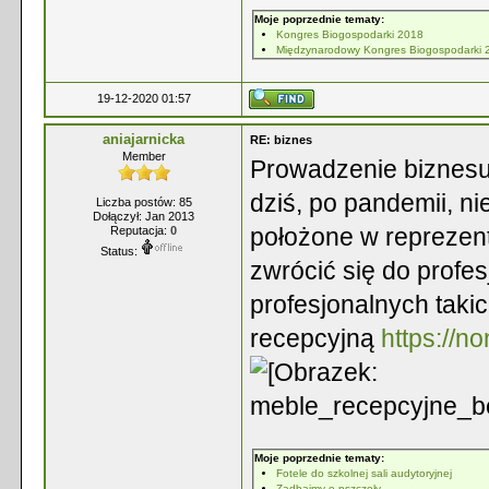
Moje poprzednie tematy:
Kongres Biogospodarki 2018
Międzynarodowy Kongres Biogospodarki 
19-12-2020 01:57
aniajarnicka
RE: biznes
Member
Prowadzenie biznesu
dziś, po pandemii, ni
Liczba postów: 85
Dołączył: Jan 2013
położone w reprezent
Reputacja:
0
Status:
zwrócić się do profes
profesjonalnych taki
recepcyjną
https://n
Moje poprzednie tematy:
Fotele do szkolnej sali audytoryjnej
Zadbajmy o pszczoły