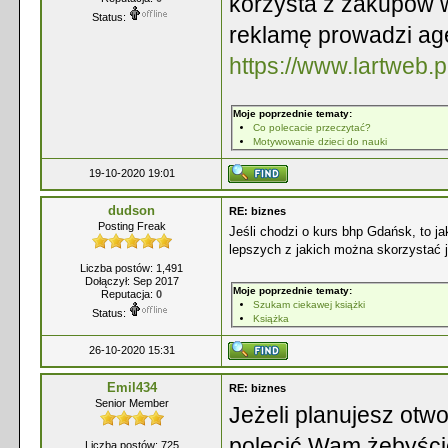
korzysta z zakupów w
Status:
reklamę prowadzi ag
https://www.lartweb.p
Moje poprzednie tematy:
Co polecacie przeczytać?
Motywowanie dzieci do nauki
19-10-2020 19:01
dudson
RE: biznes
Posting Freak
Jeśli chodzi o kurs bhp Gdańsk, to j
lepszych z jakich można skorzystać je
Liczba postów: 1,491
Dołączył: Sep 2017
Moje poprzednie tematy:
Reputacja:
0
Szukam ciekawej książki
Status:
Książka
26-10-2020 15:31
Emil434
RE: biznes
Senior Member
Jeżeli planujesz otwo
polecić Wam żebyści
Liczba postów: 725