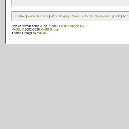
Kontakt
|
www.5teens.pl
|
Wróć do góry
|
Wróć do forów
|
Wersja bez grafiki
|
RS
Polskie tłumaczenie © 2007-2013
Polski Support MyBB
MyBB
, © 2002-2026
MyBB Group
.
Theme Design by
WbDev