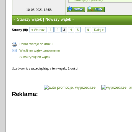
10-05-2021 12:58
«
Starszy wątek
|
Nowszy wątek
»
Strony (9):
« Wstecz
1
2
3
4
5
...
9
Dalej »
Pokaż wersję do druku
Wyślij ten wątek znajomemu
Subskrybuj ten wątek
Użytkownicy przeglądający ten wątek: 1 gości
Reklama: