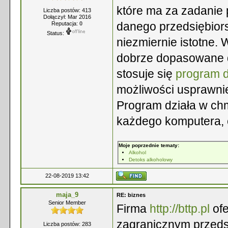
które ma za zadanie
Liczba postów: 413
Dołączył: Mar 2016
danego przedsiębiorst
Reputacja:
0
Status:
niezmiernie istotne.
dobrze dopasowane 
stosuje się
program d
możliwości usprawnie
Program działa w chm
każdego komputera, 
Moje poprzednie tematy:
Alkohol
Detoks alkoholowy
22-08-2019 13:42
maja_9
RE: biznes
Senior Member
Firma
http://bttp.pl
ofe
zagranicznym przedsi
Liczba postów: 283