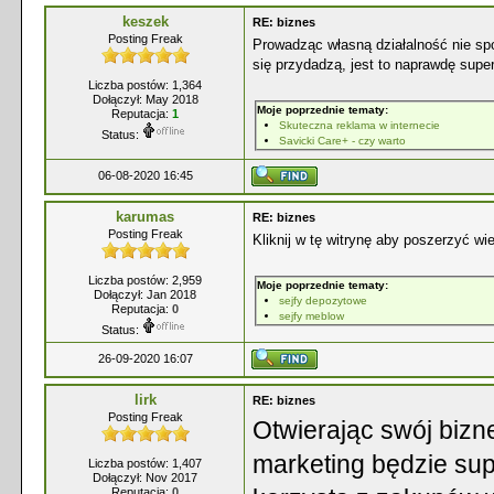
keszek
RE: biznes
Posting Freak
Prowadząc własną działalność nie spo
się przydadzą, jest to naprawdę supe
Liczba postów: 1,364
Dołączył: May 2018
Moje poprzednie tematy:
Reputacja:
1
Skuteczna reklama w internecie
Status:
Savicki Care+ - czy warto
06-08-2020 16:45
karumas
RE: biznes
Posting Freak
Kliknij w tę witrynę aby poszerzyć w
Liczba postów: 2,959
Moje poprzednie tematy:
Dołączył: Jan 2018
sejfy depozytowe
Reputacja:
0
sejfy meblow
Status:
26-09-2020 16:07
lirk
RE: biznes
Posting Freak
Otwierając swój bizn
marketing będzie sup
Liczba postów: 1,407
Dołączył: Nov 2017
Reputacja:
0