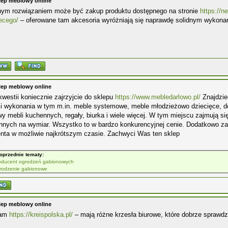
lep meblowy online
nym rozwiązaniem może być zakup produktu dostępnego na stronie
https://n
ecego/
– oferowane tam akcesoria wyróżniają się naprawdę solidnym wykonan
lep meblowy online
kwestii koniecznie zajrzyjcie do sklepu
https://www.mebledarlowo.pl/
Znajdziec
i wykonania w tym m.in. meble systemowe, meble młodzieżowo dziecięce, do 
y mebli kuchennych, regały, biurka i wiele więcej. W tym miejscu zajmują się
nnych na wymiar. Wszystko to w bardzo konkurencyjnej cenie. Dodatkowo za
enta w możliwie najkrótszym czasie. Zachwyci Was ten sklep
oprzednie tematy:
oducent ogrodzeń gabionowych
rodzenie gabionowe
lep meblowy online
cam
https://kreispolska.pl/
– mają różne krzesła biurowe, które dobrze sprawdz