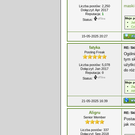
maski
Liczba postów: 2,250
Dołączył: Apr 2017
Reputacja:
1
Moje p
Status:
Ja
Cz
15-05-2025 20:27
fatyka
RE: Sk
Posting Freak
Ogóln
tym sk
użytk
Liczba postów: 5,078
Dołączył: Jan 2017
do róż
Reputacja:
0
Status:
Moje p
Zł
Al
21-05-2025 16:39
Aligru
RE: Sk
Senior Member
Posta
jak mo
Liczba postów: 337
Dołączył: Sep 2018