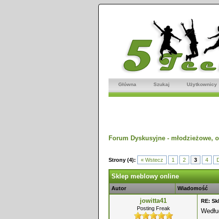
Główna
Szukaj
Użytkownicy
Forum Dyskusyjne - młodzieżowe, o
dnio
Strony (4):
« Wstecz
1
2
3
4
D
Sklep meblowy online
Autor
Wiadomość
jowitta41
RE: Sk
Posting Freak
Wedłu