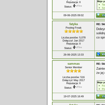
Moje p
Reputacja:
0
Ta
Status:
Sz
09-06-2025 09:02
fatyka
RE: Sk
Posting Freak
Dobry
solid
co sp
Liczba postów: 5,078
Dołączył: Jan 2017
Reputacja:
0
Status:
26-06-2025 13:33
sammas
RE: Sk
Senior Member
Zaint
że je
Liczba postów: 516
Dołączył: May 2017
Moje p
Reputacja:
0
Fo
Status:
Pr
19-07-2025 16:49