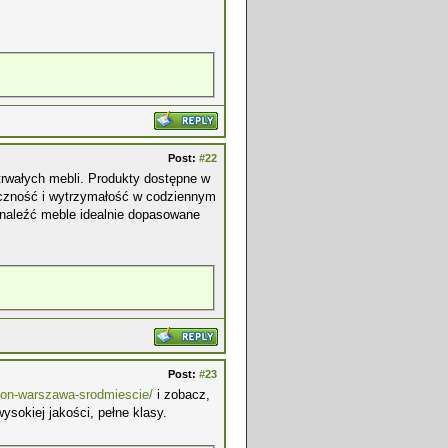
Post:
#22
trwałych mebli. Produkty dostępne w
ieczność i wytrzymałość w codziennym
naleźć meble idealnie dopasowane
Post:
#23
alon-warszawa-srodmiescie/
i zobacz,
sokiej jakości, pełne klasy.