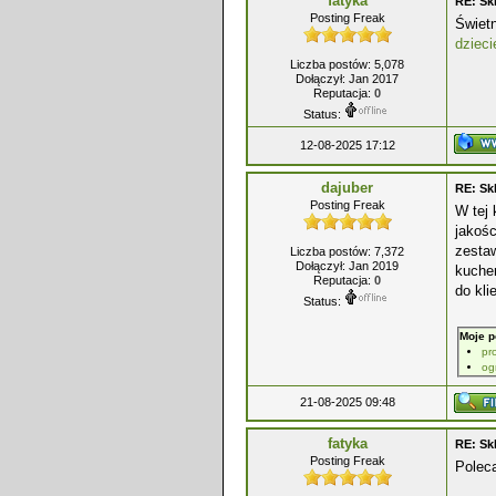
fatyka
RE: Sk
Posting Freak
Świet
dzieci
Liczba postów: 5,078
Dołączył: Jan 2017
Reputacja:
0
Status:
12-08-2025 17:12
dajuber
RE: Sk
Posting Freak
W tej 
jakośc
zestaw
Liczba postów: 7,372
Dołączył: Jan 2019
kuche
Reputacja:
0
do kli
Status:
Moje p
pr
og
21-08-2025 09:48
fatyka
RE: Sk
Posting Freak
Pole