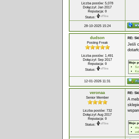
Liczba postów: 5,078
Dołączył: Jan 2017
Reputacja:
0
Status:
28-10-2025 15:24
dudson
RE: Sk
Posting Freak
Jeśli 
dotarł
Liczba postów: 1,491
Dołączył: Sep 2017
Moje p
Reputacja:
0
Sz
Status:
Ks
12-01-2026 11:31
veronaa
RE: Sk
Senior Member
A mebl
sklep
wsparc
Liczba postów: 732
Dołączył: Aug 2017
Reputacja:
0
Moje p
Status:
st
us