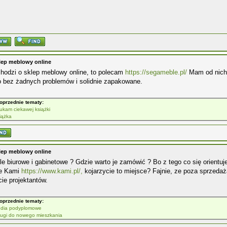
lep meblowy online
chodzi o sklep meblowy online, to polecam
https://segameble.pl/
Mam od nich 
o bez żadnych problemów i solidnie zapakowane.
oprzednie tematy:
ukam ciekawej książki
iążka
lep meblowy online
e biurowe i gabinetowe ? Gdzie warto je zamówić ? Bo z tego co się orientuj
ie Kami
https://www.kami.pl/,
kojarzycie to miejsce? Fajnie, ze poza sprzedaż
ie projektantów.
oprzednie tematy:
udia podyplomowe
ługi do nowego mieszkania