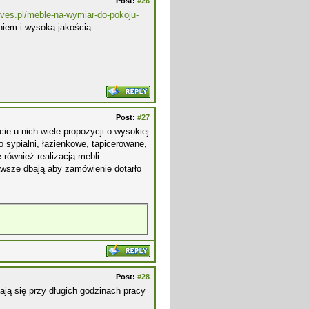
Post:
#26
eves.pl/meble-na-wymiar-do-pokoju-
iem i wysoką jakością.
Post:
#27
ie u nich wiele propozycji o wysokiej
sypialni, łazienkowe, tapicerowane,
 również realizacją mebli
wsze dbają aby zamówienie dotarło
Post:
#28
ają się przy długich godzinach pracy