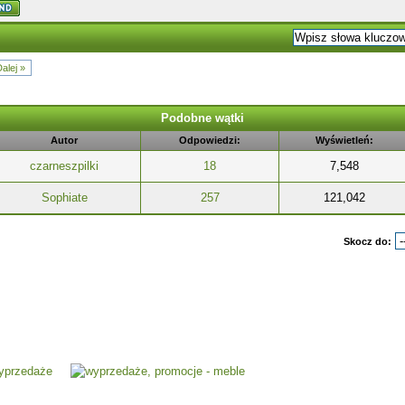
alej »
Podobne wątki
Autor
Odpowiedzi:
Wyświetleń:
czarneszpilki
18
7,548
Sophiate
257
121,042
Skocz do: