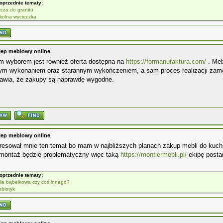
oprzednie tematy:
rcza do granitu
kolna wycieczka
lep meblowy online
m wyborem jest również oferta dostępna na
https://formanufaktura.com/
. Meb
nym wykonaniem oraz starannym wykończeniem, a sam proces realizacji zamó
rawia, że zakupy są naprawdę wygodne.
lep meblowy online
eresował mnie ten temat bo mam w najbliższych planach zakup mebli do kuch
j montaż będzie problematyczny więc taką
https://montiermebli.pl/
ekipę posta
oprzednie tematy:
lia bąbelkowa czy coś innego?
obiotyk