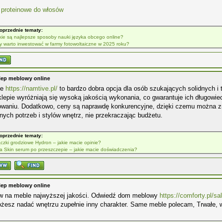
 proteinowe do włosów
oprzednie tematy:
kie są najlepsze sposoby nauki języka obcego online?
y warto inwestować w farmy fotowoltaiczne w 2025 roku?
lep meblowy online
ie
https://namtive.pl/
to bardzo dobra opcja dla osób szukających solidnych i 
lepie wyróżniają się wysoką jakością wykonania, co gwarantuje ich długow
owaniu. Dodatkowo, ceny są naprawdę konkurencyjne, dzięki czemu można z
nych potrzeb i stylów wnętrz, nie przekraczając budżetu.
oprzednie tematy:
ączki grodziowe Hydron – jakie macie opinie?
fa Skin serum po przeszczepie – jakie macie doświadczenia?
lep meblowy online
w na meble najwyższej jakości. Odwiedź dom meblowy
https://comforty.pl/s
żesz nadać wnętrzu zupełnie inny charakter. Same meble polecam, Trwałe, wy