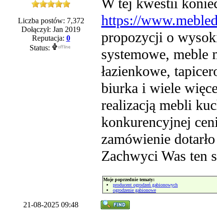
W tej kwestii konie
https://www.mebled
Liczba postów: 7,372
Dołączył: Jan 2019
propozycji o wysok
Reputacja:
0
Status:
systemowe, meble m
łazienkowe, tapice
biurka i wiele więc
realizacją mebli k
konkurencyjnej cen
zamówienie dotarło 
Zachwyci Was ten s
Moje poprzednie tematy:
producent ogrodzeń gabionowych
ogrodzenie gabionowe
21-08-2025 09:48