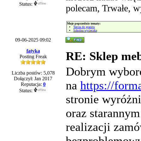
Status:
polecam, Trwałe, wy
Moje poprzednie tematy:
Tarcza do granitu
Szkolna wycieczka
09-06-2025 09:02
fatyka
RE: Sklep meb
Posting Freak
Dobrym wyborem
Liczba postów: 5,078
Dołączył: Jan 2017
na
https://form
Reputacja:
0
Status:
stronie wyróżn
oraz starannym
realizacji zamó
bezproblemowy,