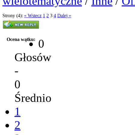
wielotematyczne
/
Inne
/
Of
Strony (4):
« Wstecz
1
2
3
4
Dalej »
Ocena wątku:
0
Głosów
-
0
Średnio
1
2