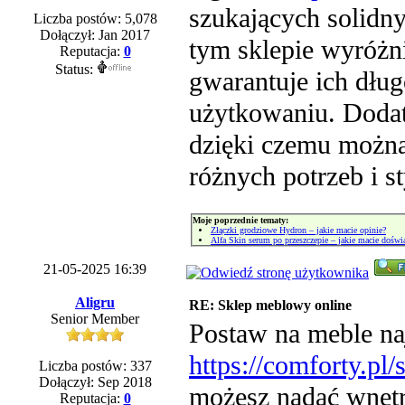
szukających solidny
Liczba postów: 5,078
Dołączył: Jan 2017
tym sklepie wyróżn
Reputacja:
0
Status:
gwarantuje ich dłu
użytkowaniu. Doda
dzięki czemu można
różnych potrzeb i s
Moje poprzednie tematy:
Złączki grodziowe Hydron – jakie macie opinie?
Alfa Skin serum po przeszczepie – jakie macie doświ
21-05-2025 16:39
Aligru
RE: Sklep meblowy online
Senior Member
Postaw na meble n
https://comforty.pl
Liczba postów: 337
Dołączył: Sep 2018
możesz nadać wnętr
Reputacja:
0