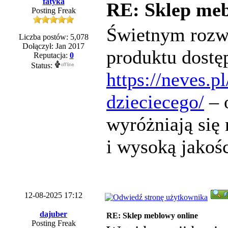
fatyka
RE: Sklep meb
Posting Freak
Świetnym rozw
Liczba postów: 5,078
Dołączył: Jan 2017
produktu dostę
Reputacja:
0
Status:
https://neves.
dzieciecego/
– 
wyróżniają si
i wysoką jakośc
12-08-2025 17:12
dajuber
RE: Sklep meblowy online
Posting Freak