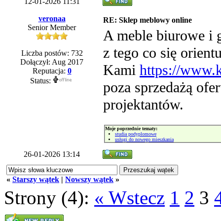
12-01-2026 11:31
veronaa
RE: Sklep meblowy online
Senior Member
A meble biurowe i 
z tego co się orient
Liczba postów: 732
Dołączył: Aug 2017
Kami
https://www.k
Reputacja:
0
Status:
poza sprzedażą ofer
projektantów.
Moje poprzednie tematy:
studia podyplomowe
usługi do nowego mieszkania
26-01-2026 13:14
«
Starszy wątek
|
Nowszy wątek
»
Strony (4):
« Wstecz
1
2
3