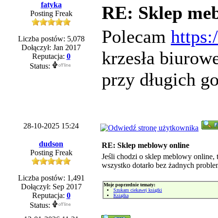
fatyka
RE: Sklep meb
Posting Freak
Polecam
https:
Liczba postów: 5,078
Dołączył: Jan 2017
krzesła biurowe
Reputacja:
0
Status:
przy długich g
28-10-2025 15:24
dudson
RE: Sklep meblowy online
Posting Freak
Jeśli chodzi o sklep meblowy online,
wszystko dotarło bez żadnych proble
Liczba postów: 1,491
Moje poprzednie tematy:
Dołączył: Sep 2017
Szukam ciekawej książki
Reputacja:
0
Książka
Status: