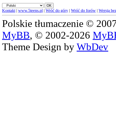
Kontakt
|
www.5teens.pl
|
Wróć do góry
|
Wróć do forów
|
Wersja bez
Polskie tłumaczenie © 20
MyBB
, © 2002-2026
MyBB
Theme Design by
WbDev