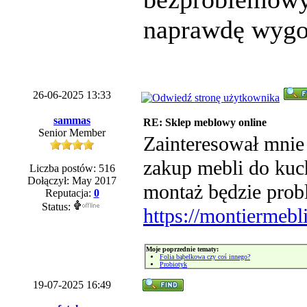
naprawdę wygo
26-06-2025 13:33
sammas
RE: Sklep meblowy online
Senior Member
Zainteresował mnie
zakup mebli do kuch
Liczba postów: 516
Dołączył: May 2017
montaż będzie prob
Reputacja:
0
Status:
https://montiermebli
Moje poprzednie tematy:
Folia bąbelkowa czy coś innego?
Probiotyk
19-07-2025 16:49