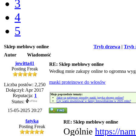
3
4
5
Sklep meblowy online
Tryb drzewa
|
Tryb 
Autor
Wiadomość
jowitta41
RE: Sklep meblowy online
Posting Freak
Według mnie zakupy online to ogromna wyg
maski proteinowe do włosów
Liczba postów: 2,250
Dołączył: Apr 2017
Moje poprzednie tematy:
Reputacja:
1
Jakie są najlepsze sposoby nauki języka obcego online?
Status:
Czy warto inwestować w farmy fotowoltaiczne w 2025 roku?
15-05-2025 20:27
fatyka
RE: Sklep meblowy online
Posting Freak
Ogólnie
https://nam