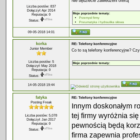
Nie będziecie zawiedzeni ofertą
Liczba postów: 837
Dołączył: Apr 2014
Moje poprzednie tematy:
Reputacja:
0
Przemysł firmy
Status:
Pneumatyka i hydraulika siłowa
09-05-2018 14:01
korka
RE: Telefony konferencyjne
Junior Member
Co to są telefony konferencyjne? Czy
Liczba postów: 5
Moje poprzednie tematy:
Dołączył: May 2018
Reputacja:
0
Status:
14-05-2018 19:44
fatyka
RE: Telefony konferencyjne
Posting Freak
Innym doskonałym r
tej firmy wyróżnia s
Liczba postów: 5,078
Dołączył: Jan 2017
pewnością będą korz
Reputacja:
0
Status:
firma zapewnia profe