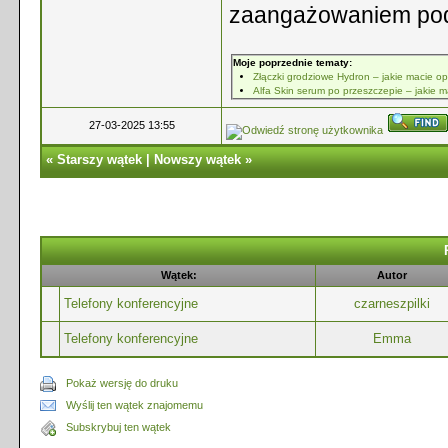
zaangażowaniem podc
Moje poprzednie tematy:
Złączki grodziowe Hydron – jakie macie op
Alfa Skin serum po przeszczepie – jakie 
27-03-2025 13:55
«
Starszy wątek
|
Nowszy wątek
»
Wątek:
Autor
Telefony konferencyjne
czarneszpilki
Telefony konferencyjne
Emma
Pokaż wersję do druku
Wyślij ten wątek znajomemu
Subskrybuj ten wątek