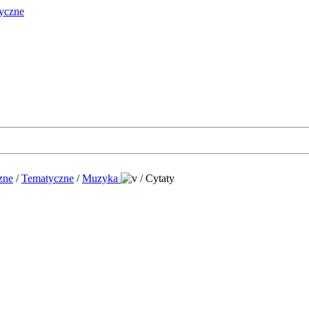
zne
/
Tematyczne
/
Muzyka
/
Cytaty