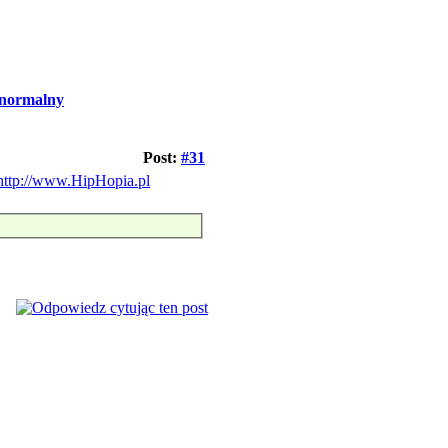
normalny
Post:
#31
http://www.HipHopia.pl