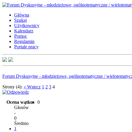
Główna
Szukaj
Użytkownicy
Kalendarz
Pomoc
Regulamin
Portale pracy
Forum Dyskusyjne - młodzieżowe, ogólnotematyczne / wielotematyc
Strony (4):
« Wstecz
1
2
3
4
Ocena wątku:
0
Głosów
-
0
Średnio
1