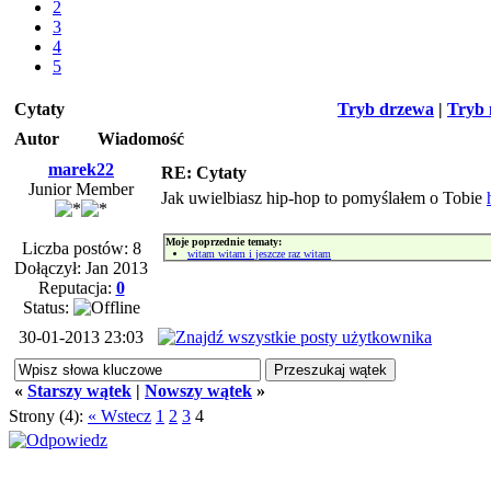
2
3
4
5
Cytaty
Tryb drzewa
|
Tryb 
Autor
Wiadomość
marek22
RE: Cytaty
Junior Member
Jak uwielbiasz hip-hop to pomyślałem o Tobie
Moje poprzednie tematy:
Liczba postów: 8
witam witam i jeszcze raz witam
Dołączył: Jan 2013
Reputacja:
0
Status:
30-01-2013 23:03
«
Starszy wątek
|
Nowszy wątek
»
Strony (4):
« Wstecz
1
2
3
4