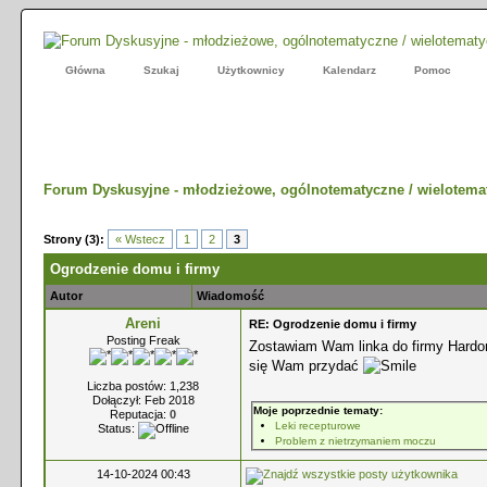
Główna
Szukaj
Użytkownicy
Kalendarz
Pomoc
Forum Dyskusyjne - młodzieżowe, ogólnotematyczne / wielotema
Strony (3):
« Wstecz
1
2
3
Ogrodzenie domu i firmy
Autor
Wiadomość
Areni
RE: Ogrodzenie domu i firmy
Posting Freak
Zostawiam Wam linka do firmy Hardo
się Wam przydać
Liczba postów: 1,238
Dołączył: Feb 2018
Moje poprzednie tematy:
Reputacja:
0
Leki recepturowe
Status:
Problem z nietrzymaniem moczu
14-10-2024 00:43