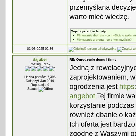
przemyślaną decyzję, 
warto mieć wiedzę.
Moje poprzednie tematy:
Filmowanie dronem - co myślicie o takim r
Filmowanie z drona - co o tym myślicie?
01-03-2025 02:36
dajuber
RE: Ogrodzenie domu i firmy
Posting Freak
Jedną z rewelacyjnych
zaprojektowaniem, 
Liczba postów: 7,396
Dołączył: Jan 2019
ogrodzenia jest
https
Reputacja:
0
Status:
angebot
Tej firmie wa
korzystanie podczas 
również dbanie o każ
Ich oferta jest bard
zgodne z Waszymi oc