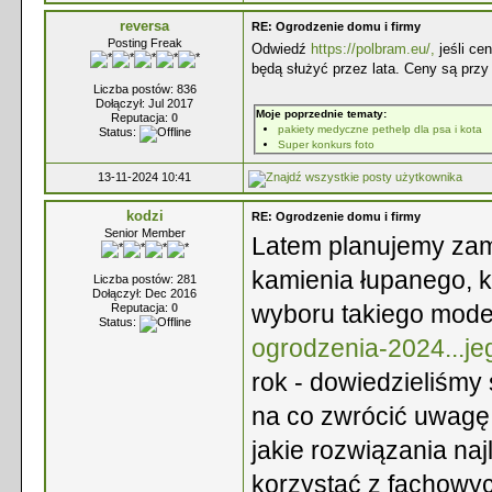
reversa
RE: Ogrodzenie domu i firmy
Posting Freak
Odwiedź
https://polbram.eu/,
jeśli cen
będą służyć przez lata. Ceny są przy
Liczba postów: 836
Dołączył: Jul 2017
Moje poprzednie tematy:
Reputacja:
0
pakiety medyczne pethelp dla psa i kota
Status:
Super konkurs foto
13-11-2024 10:41
kodzi
RE: Ogrodzenie domu i firmy
Senior Member
Latem planujemy za
kamienia łupanego, kt
Liczba postów: 281
Dołączył: Dec 2016
wyboru takiego model
Reputacja:
0
Status:
ogrodzenia-2024...j
rok - dowiedzieliśmy 
na co zwrócić uwagę 
jakie rozwiązania na
korzystać z fachowy