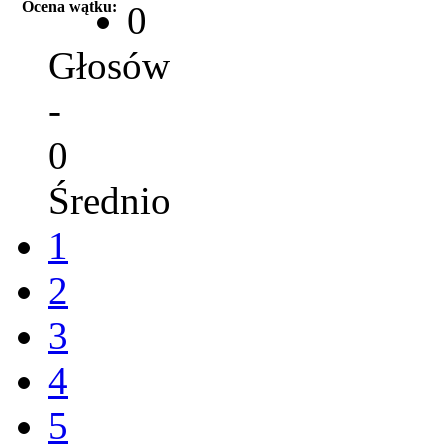
Ocena wątku:
0
Głosów
-
0
Średnio
1
2
3
4
5