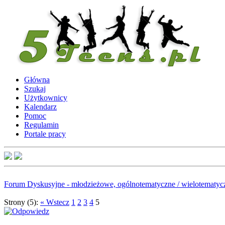
Główna
Szukaj
Użytkownicy
Kalendarz
Pomoc
Regulamin
Portale pracy
Forum Dyskusyjne - młodzieżowe, ogólnotematyczne / wielotematyc
Strony (5):
« Wstecz
1
2
3
4
5