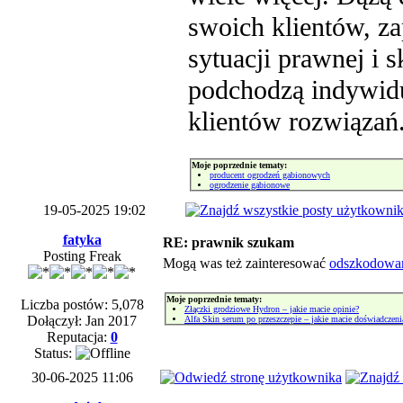
swoich klientów, za
sytuacji prawnej i
podchodzą indywidu
klientów rozwiązań
Moje poprzednie tematy:
producent ogrodzeń gabionowych
ogrodzenie gabionowe
19-05-2025 19:02
fatyka
RE: prawnik szukam
Posting Freak
Mogą was też zainteresować
odszkodowani
Moje poprzednie tematy:
Liczba postów: 5,078
Złączki grodziowe Hydron – jakie macie opinie?
Dołączył: Jan 2017
Alfa Skin serum po przeszczepie – jakie macie doświadczeni
Reputacja:
0
Status:
30-06-2025 11:06