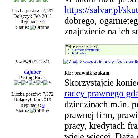
https://salvar.pl/s
Liczba postów: 2,592
Dołączył: Feb 2018
dobrego, ogarniete
Reputacja:
0
Status:
znajdziecie na ich s
Moje poprzednie tematy:
Skuteczna dezynfekcja
Języki obce
28-08-2023 18:41
dajuber
RE: prawnik szukam
Posting Freak
Skorzystajcie konie
radcy prawnego gd
Liczba postów: 7,372
Dołączył: Jan 2019
dziedzinach m.in. 
Reputacja:
0
Status:
prawnej firm, praw
pracy, kredytach fr
wiele więcej. Dążą 