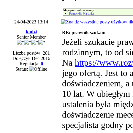
Moje poprzednie tematy:
Pomoc dla Marcinka
24-04-2023 13:14
kodzi
RE: prawnik szukam
Senior Member
Jeżeli szukacie pra
rodzinnym, to od s
Liczba postów: 281
Dołączył: Dec 2016
Na
https://www.ro
Reputacja:
0
Status:
jego ofertą. Jest t
doświadczeniem, a
10 lat. W ubiegłym
ustalenia była międ
doświadczenie mecen
specjalista godny p