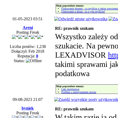
Moje poprzednie tematy:
Filmowanie dronem - co myślicie o takim rozwiązan
Filmowanie z drona - co o tym myślicie?
01-05-2023 03:51
Areni
RE: prawnik szukam
Posting Freak
Wszystko zależy od
szukacie. Na pewno
Liczba postów: 1,238
Dołączył: Feb 2018
LEXADVISOR
htt
Reputacja:
0
Status:
takimi sprawami ja
podatkowa
Moje poprzednie tematy:
Leki recepturowe
Problem z nietrzymaniem moczu
09-08-2023 21:07
byniek
RE: prawnik szukam
Posting Freak
W takim razie ja od