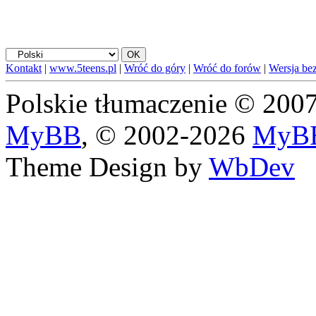
Kontakt
|
www.5teens.pl
|
Wróć do góry
|
Wróć do forów
|
Wersja bez
Polskie tłumaczenie © 20
MyBB
, © 2002-2026
MyBB
Theme Design by
WbDev