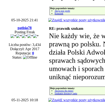
Moje poprzednie tematy:
Akcja non profit
Kominek
05-10-2025 21:41
patisia78
RE: prawnik szukam
Posting Freak
Nie każdy wie, że 
prawną po polsku.
Liczba postów: 3,434
Dołączył: Apr 2017
działa Polski Adwo
Reputacja:
0
Status:
sprawach sądowych
umowach i sporach 
uniknąć nieporozu
Moje poprzednie tematy:
Akcesoria dla dzieci
Szukanie dostawcy netu
05-11-2025 10:18