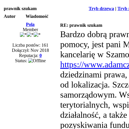
prawnik szukam
Tryb drzewa
|
Tryb 
Autor
Wiadomość
Pola
RE: prawnik szukam
Member
Bardzo dobrą prawni
pomocy, jest pani 
Liczba postów: 161
Dołączył: Nov 2018
kancelarię w Szamo
Reputacja:
0
Status:
https://www.adamc
dziedzinami prawa, 
od lokalizacja. Szcz
samorządowym. Wsp
terytorialnych, ws
działalność, a tak
pozyskiwania fund