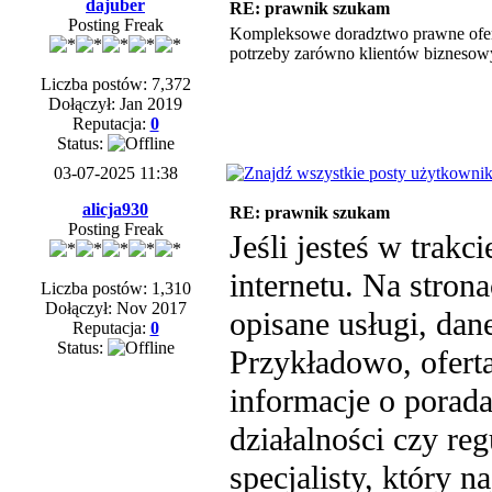
dajuber
RE: prawnik szukam
Posting Freak
Kompleksowe doradztwo prawne ofer
potrzeby zarówno klientów biznesowy
Liczba postów: 7,372
Dołączył: Jan 2019
Reputacja:
0
Status:
03-07-2025 11:38
alicja930
RE: prawnik szukam
Posting Freak
Jeśli jesteś w trak
internetu. Na stron
Liczba postów: 1,310
Dołączył: Nov 2017
opisane usługi, dan
Reputacja:
0
Status:
Przykładowo, ofert
informacje o porad
działalności czy re
specjalisty, który n