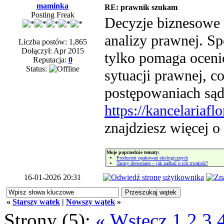
maminka
RE: prawnik szukam
Posting Freak
Decyzje biznesowe 
analizy prawnej. Sp
Liczba postów: 1,865
Dołączył: Apr 2015
tylko pomaga ocenić
Reputacja:
0
Status:
sytuacji prawnej, c
postępowaniach sąd
https://kancelariaf
znajdziesz więcej o
Moje poprzednie tematy:
Producent opakowań ekologicznych
Tarasy drewniane – jak zadbać o ich trwałość?
16-01-2026 20:31
«
Starszy wątek
|
Nowszy wątek
»
Strony (5):
« Wstecz
1
2
3