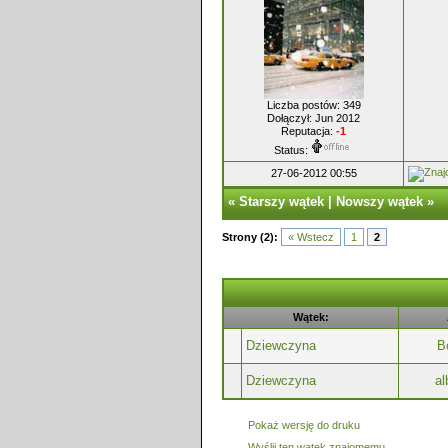
Liczba postów: 349
Dołączył: Jun 2012
Reputacja:
-1
Status:
27-06-2012 00:55
«
Starszy wątek
|
Nowszy wątek
»
Strony (2):
« Wstecz
1
2
Wątek:
Dziewczyna
B
Dziewczyna
al
Pokaż wersję do druku
Wyślij ten wątek znajomemu