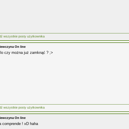
iewczyna On line
lo czy można już zamknąć ? ;>
iewczyna On line
 a comprende ! xD haha