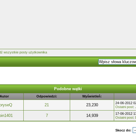
Podobne wątki
Autor
Odpowiedzi:
Wyświetleń:
24-06-2012 0
oryseQ
21
23,230
Ostatni post
:
17-06-2012 1
bin1401
7
14,939
Ostatni post
:
Skocz do: