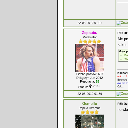
22-06-2012 01:01
Zepsuta.
RE: Dz
Moderator
Ale pr
zakoc
Moje p
Bu
Sh
Kochani
Liczba postów: 697
miłość t
Dołączył: Jun 2012
Boje się 
Reputacja:
15
nic nie 
Status:
Ciii...
22-06-2012 01:39
Gemello
RE: Dz
Papcio Dżemuś
no wla