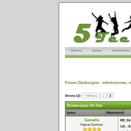
Główna
Szukaj
Użytkownicy
Forum Dyskusyjne - młodzieżowe, o
dnio
Strony (2):
« Wstecz
1
2
Dziewczyna On line
Autor
Wiadomość
Gemello
RE: Dz
Papcio Dżemuś
tak, d