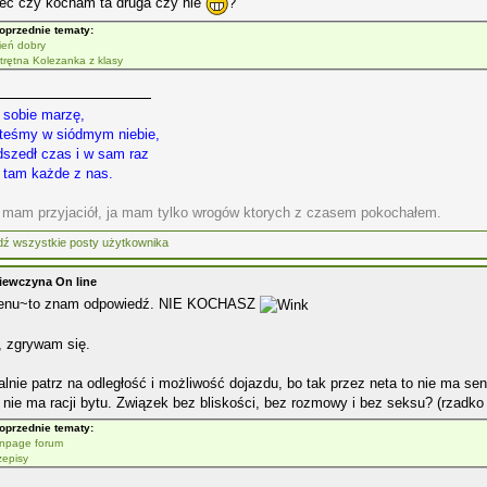
iec czy kocham ta druga czy nie
?
oprzednie tematy:
ień dobry
trętna Kolezanka z klasy
 sobie marzę,
steśmy w siódmym niebie,
dszedł czas i w sam raz
o tam każde z nas.
e mam przyjaciół, ja mam tylko wrogów ktorych z czasem pokochałem.
iewczyna On line
enu~to znam odpowiedź. NIE KOCHASZ
, zgrywam się.
lnie patrz na odległość i możliwość dojazdu, bo tak przez neta to nie ma sen
 nie ma racji bytu. Związek bez bliskości, bez rozmowy i bez seksu? (rzadko
oprzednie tematy:
npage forum
zepisy