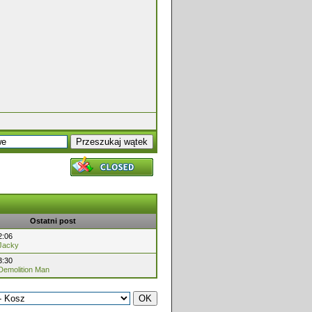
Ostatni post
2:06
Jacky
3:30
Demolition Man