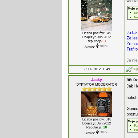
wiedz
Moje p
Dz
Na
Ja tak
Liczba postów: 349
Dołączył: Jun 2012
Że je
Reputacja:
-1
Że na
Status:
Trafił
Ja ni
22-06-2012 00:49
Jacky
RE: Dz
DYKTATOR MODERATOR
Jak H
heheh
Genera
prostu
Liczba postów: 318
Moje p
Dołączył: Jun 2012
Fa
Reputacja:
10
Pr
Status: