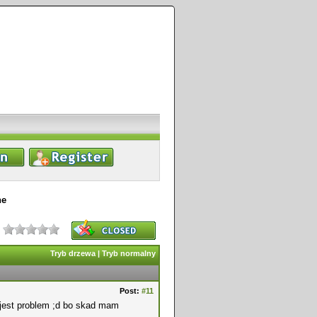
ne
Tryb drzewa
|
Tryb normalny
Post:
#11
u jest problem ;d bo skad mam