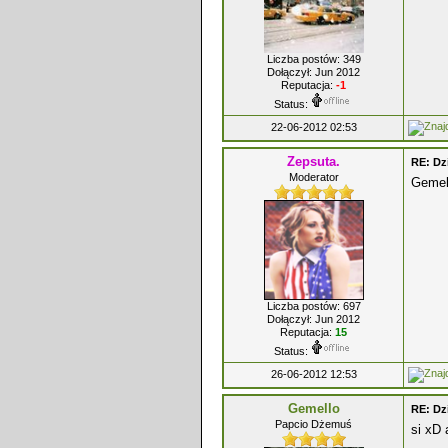
Liczba postów: 349
Dołączył: Jun 2012
Reputacja:
-1
Status:
22-06-2012 02:53
Zepsuta.
RE: Dz
Moderator
Gemel
Liczba postów: 697
Dołączył: Jun 2012
Reputacja:
15
Status:
26-06-2012 12:53
Gemello
RE: Dz
Papcio Dżemuś
si xD