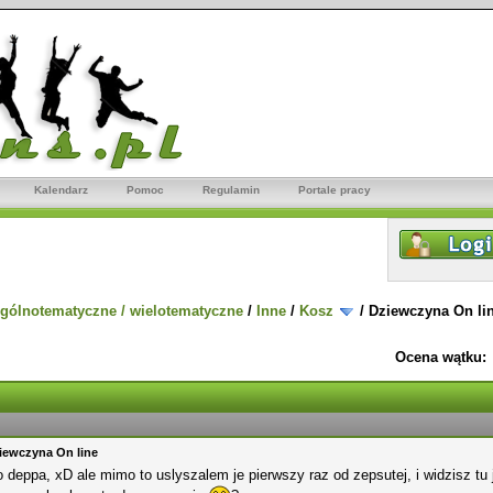
Kalendarz
Pomoc
Regulamin
Portale pracy
gólnotematyczne / wielotematyczne
/
Inne
/
Kosz
/
Dziewczyna On li
Ocena wątku:
iewczyna On line
o deppa, xD ale mimo to uslyszalem je pierwszy raz od zepsutej, i widzisz t