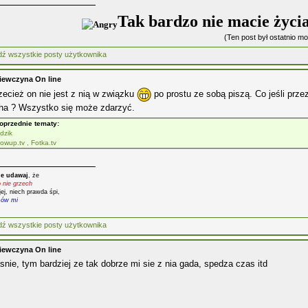
Tak bardzo nie macie życi
(Ten post był ostatnio 
iewczyna On line
zecież on nie jest z nią w związku
po prostu ze sobą piszą. Co jeśli przez
ha ? Wszystko się może zdarzyć.
oprzednie tematy:
dzik
owup.tv , Fotka.tv
e udawaj
, że
o nie grzech
jej, niech prawda śpi,
mów mi
iewczyna On line
snie, tym bardziej ze tak dobrze mi sie z nia gada, spedza czas itd