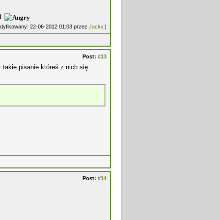
a
modyfikowany: 22-06-2012 01:03 przez
Jacky
.)
Post:
#13
 takie pisanie któreś z nich się
Post:
#14