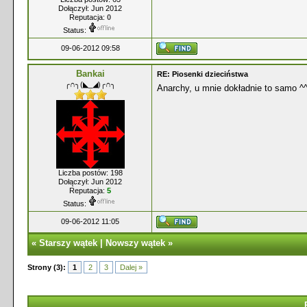
Dołączył: Jun 2012
Reputacja:
0
Status:
09-06-2012 09:58
Bankai
RE: Piosenki dzieciństwa
╭∩╮(◣_◢)╭∩╮
Anarchy, u mnie dokładnie to samo ^^
Liczba postów: 198
Dołączył: Jun 2012
Reputacja:
5
Status:
09-06-2012 11:05
«
Starszy wątek
|
Nowszy wątek
»
Strony (3):
1
2
3
Dalej »