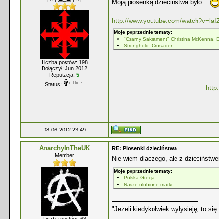
Moją piosenką dzieciństwa było...
http://www.youtube.com/watch?v=la
Moje poprzednie tematy:
"Czarny Sakrament" Christina McKenna, D
Stronghold: Crusader
Liczba postów: 198
Dołączył: Jun 2012
Reputacja:
5
Status:
http
08-06-2012 23:49
AnarchyInTheUK
RE: Piosenki dzieciństwa
Member
Nie wiem dlaczego, ale z dzieciństwem
Moje poprzednie tematy:
Polska-Grecja
Nasze ulubione marki.
"Jeżeli kiedykolwiek wyłysieję, to się
Liczba postów: 63