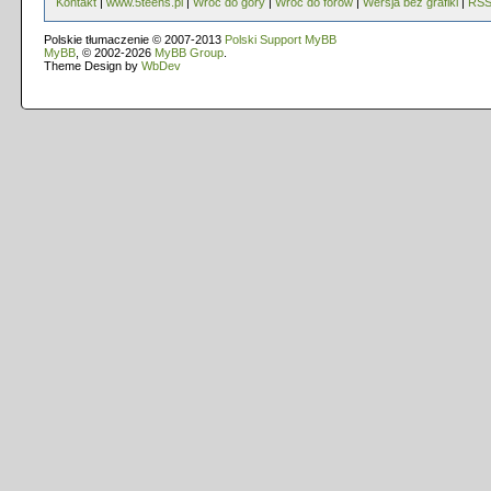
Kontakt
|
www.5teens.pl
|
Wróć do góry
|
Wróć do forów
|
Wersja bez grafiki
|
RS
Polskie tłumaczenie © 2007-2013
Polski Support MyBB
MyBB
, © 2002-2026
MyBB Group
.
Theme Design by
WbDev