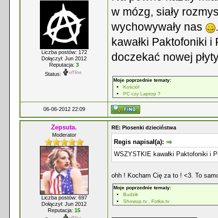
w mózg, siały rozmys
wychowywały nas
kawałki Paktofoniki 
Liczba postów: 172
doczekać nowej płyt
Dołączył: Jun 2012
Reputacja:
3
Status:
Moje poprzednie tematy:
Kościół
PC czy Laptop ?
06-06-2012 22:09
Zepsuta.
RE: Piosenki dzieciństwa
Moderator
Regis napisał(a):
WSZYSTKIE kawałki Paktofoniki i 
ohh ! Kocham Cię za to ! <3. To sa
Moje poprzednie tematy:
Budzik
Liczba postów: 697
Showup.tv , Fotka.tv
Dołączył: Jun 2012
Reputacja:
15