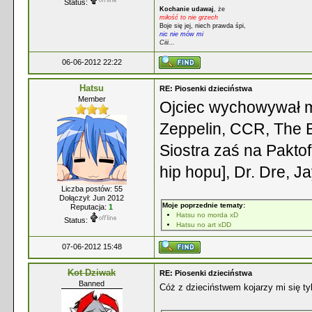
Status:
Kochanie udawaj
, że
miłość to nie grzech
Boje się jej, niech prawda śpi,
nic nie mów mi
Ciii...
06-06-2012 22:22
Hatsu
RE: Piosenki dzieciństwa
Member
Ojciec wychowywał m
Zeppelin, CCR, The B
Siostra zaś na Paktofo
hip hopu], Dr. Dre, 
Liczba postów: 55
Dołączył: Jun 2012
Moje poprzednie tematy:
Reputacja:
1
Hatsu no morda xD
Status:
Hatsu no art xDD
07-06-2012 15:48
Kot Dziwak
RE: Piosenki dzieciństwa
Banned
Cóż z dzieciństwem kojarzy mi się tyl