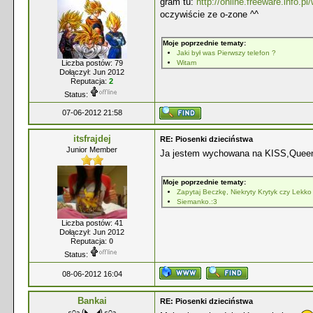
gram tu:
http://online.freeware.info.pl
oczywiście ze o-zone ^^
Moje poprzednie tematy:
Jaki był was Pierwszy telefon ?
Liczba postów: 79
Witam
Dołączył: Jun 2012
Reputacja:
2
Status:
07-06-2012 21:58
itsfrajdej
RE: Piosenki dzieciństwa
Junior Member
Ja jestem wychowana na KISS,Queen,
Moje poprzednie tematy:
Zapytaj Beczkę, Niekryty Krytyk czy Lekko
Siemanko.:3
Liczba postów: 41
Dołączył: Jun 2012
Reputacja:
0
Status:
08-06-2012 16:04
Bankai
RE: Piosenki dzieciństwa
╭∩╮(◣_◢)╭∩╮