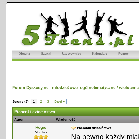
Główna
Szukaj
Użytkownicy
Kalendarz
Pomoc
Forum Dyskusyjne - młodzieżowe, ogólnotematyczne / wielotema
Strony (3):
1
2
3
Dalej »
Piosenki dzieciństwa
Autor
Wiadomość
Regis
Piosenki dzieciństwa
Member
Na pewno każdy miał 