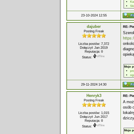
Ka
Sk
23-10-2024 12:55
dajuber
RE: Pie
Posting Freak
Szerok
https:
onkolo
Liczba postów: 7,372
Dołączył: Jan 2019
diagno
Reputacja:
0
opieką
Status:
Moje p
pr
og
29-11-2024 14:30
Henryk3
RE: Pie
Posting Freak
A może
osób o
lokaln
Liczba postów: 1,015
Dołączył: Jun 2017
dziczy
Reputacja:
0
Status:
Moje p