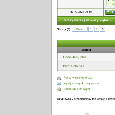
ma
ar
26-05-2026 23:19
«
Starszy wątek
|
Nowszy wątek
»
Strony (3):
« Wstecz
1
2
3
Wątek:
Hodowlany pies
karma dla psa
Pokaż wersję do druku
Wyślij ten wątek znajomemu
Subskrybuj ten wątek
Użytkownicy przeglądający ten wątek: 1 gości