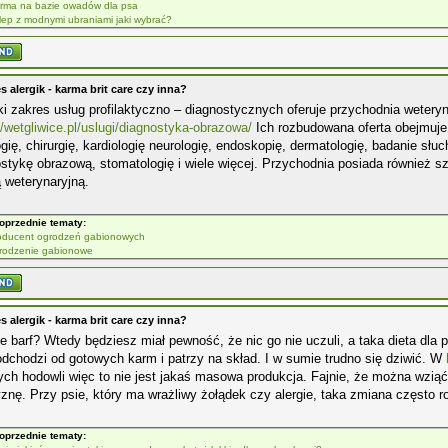
rma na bazie owadów dla psa
lep z modnymi ubraniami jaki wybrać?
s alergik - karma brit care czy inna?
i zakres usług profilaktyczno – diagnostycznych oferuje przychodnia wetery
//wetgliwice.pl/uslugi/diagnostyka-obrazowa/
Ich rozbudowana oferta obejmuje 
gię, chirurgię, kardiologię neurologię, endoskopię, dermatologię, badanie sł
stykę obrazową, stomatologię i wiele więcej. Przychodnia posiada również sz
 weterynaryjną.
oprzednie tematy:
oducent ogrodzeń gabionowych
rodzenie gabionowe
s alergik - karma brit care czy inna?
 barf? Wtedy będziesz miał pewność, że nic go nie uczuli, a taka dieta dla 
dchodzi od gotowych karm i patrzy na skład. I w sumie trudno się dziwić. W
ych hodowli więc to nie jest jakaś masowa produkcja. Fajnie, że można wzią
znę. Przy psie, który ma wrażliwy żołądek czy alergie, taka zmiana często ro
oprzednie tematy: