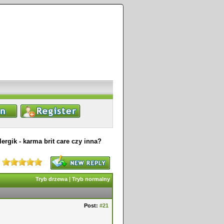
lergik - karma brit care czy inna?
Tryb drzewa
|
Tryb normalny
Post:
#21