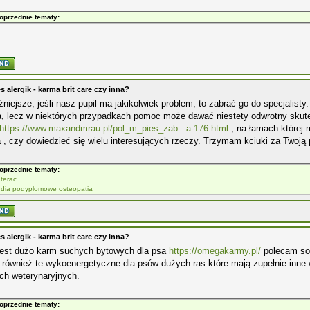
oprzednie tematy:
s alergik - karma brit care czy inna?
niejsze, jeśli nasz pupil ma jakikolwiek problem, to zabrać go do specjalis
, lecz w niektórych przypadkach pomoc może dawać niestety odwrotny skutek
https://www.maxandmrau.pl/pol_m_pies_zab...a-176.html
, na łamach której
 , czy dowiedzieć się wielu interesujących rzeczy. Trzymam kciuki za Twoją 
oprzednie tematy:
terac
udia podyplomowe osteopatia
s alergik - karma brit care czy inna?
 jest dużo karm suchych bytowych dla psa
https://omegakarmy.pl/
polecam sob
 również te wykoenergetyczne dla psów dużych ras które mają zupełnie inne
ch weterynaryjnych.
oprzednie tematy: