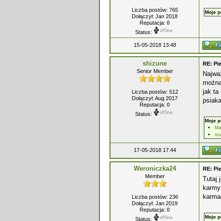
Liczba postów: 765
Moje p
Dołączył: Jan 2018
Reputacja:
0
Status:
15-05-2018 13:48
shizune
RE: Pie
Senior Member
Najważ
można
jak ta
Liczba postów: 512
Dołączył: Aug 2017
psiaka
Reputacja:
0
Status:
Moje p
Ma
st
17-05-2018 17:44
Weroniczka24
RE: Pie
Member
Tutaj
karmy
karma
Liczba postów: 236
Dołączył: Jan 2019
Reputacja:
0
Moje p
Status: