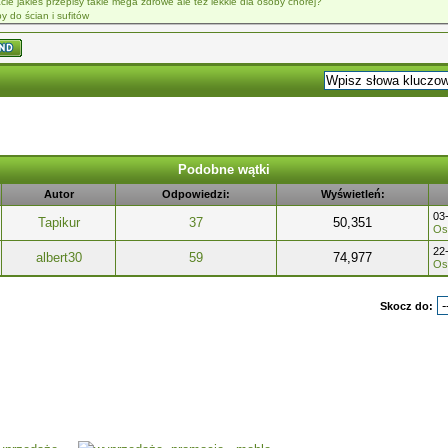
cie jakieś przepisy takie mega zdrowe ale też lekkie dla osoby chorej?
by do ścian i sufitów
Podobne wątki
Autor
Odpowiedzi:
Wyświetleń:
03
Tapikur
37
50,351
Ost
22
albert30
59
74,977
Ost
Skocz do: