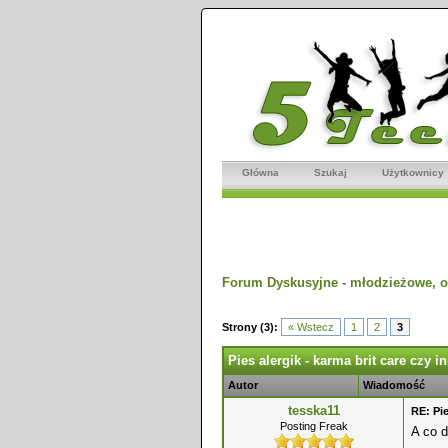
Główna
Szukaj
Użytkownicy
Forum Dyskusyjne - młodzieżowe, o
dnio
Strony (3):
« Wstecz
1
2
3
Pies alergik - karma brit care czy i
Autor
Wiadomość
tesska11
RE: Pie
Posting Freak
A co 