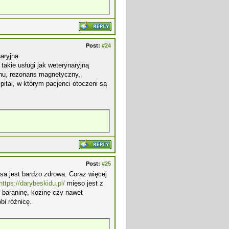
Post:
#24
naryjna
takie usługi jak weterynaryjną
uchu, rezonans magnetyczny,
pital, w którym pacjenci otoczeni są
Post:
#25
psa jest bardzo zdrowa. Coraz więcej
https://darybeskidu.pl/
mięso jest z
ć baraninę, kozinę czy nawet
bi różnicę.