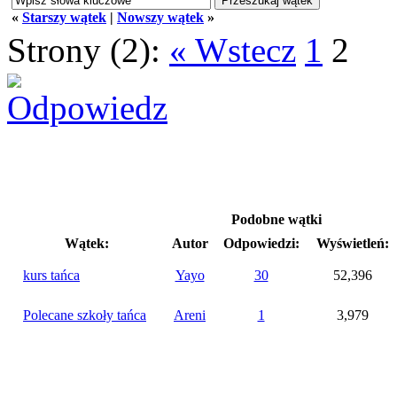
«
Starszy wątek
|
Nowszy wątek
»
Strony (2):
« Wstecz
1
2
Podobne wątki
Wątek:
Autor
Odpowiedzi:
Wyświetleń:
kurs tańca
Yayo
30
52,396
Polecane szkoły tańca
Areni
1
3,979