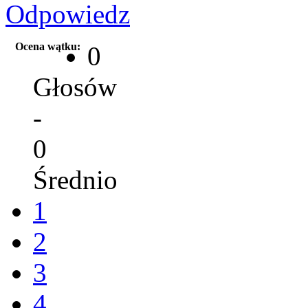
Ocena wątku:
0
Głosów
-
0
Średnio
1
2
3
4