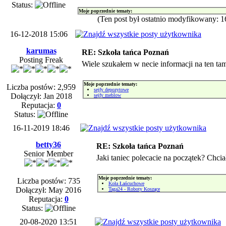
Status:
Moje poprzednie tematy:
(Ten post był ostatnio modyfikowany: 
16-12-2018 15:06
karumas
RE: Szkoła tańca Poznań
Posting Freak
Wiele szukałem w necie informacji na ten ta
Moje poprzednie tematy:
Liczba postów: 2,959
sejfy depozytowe
Dołączył: Jan 2018
sejfy meblow
Reputacja:
0
Status:
16-11-2019 18:46
betty36
RE: Szkoła tańca Poznań
Senior Member
Jaki taniec polecacie na początek? Chci
Moje poprzednie tematy:
Liczba postów: 735
Koła Łańcuchowe
Dołączył: May 2016
Taga24 - Roboty Koszące
Reputacja:
0
Status:
20-08-2020 13:51