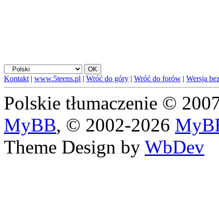
Kontakt
|
www.5teens.pl
|
Wróć do góry
|
Wróć do forów
|
Wersja bez
Polskie tłumaczenie © 20
MyBB
, © 2002-2026
MyBB
Theme Design by
WbDev