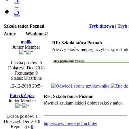
5
Szkoła tańca Poznań
Tryb drzewa
|
Tryb 
Autor
Wiadomość
molik
RE: Szkoła tańca Poznań
Junior Member
Ale czy ktoś w niej się uczył? Czy instrukt
Moje poprzednie tematy:
Liczba postów: 5
Dołączył: Dec 2018
Reputacja:
0
Status:
12-12-2018 20:54
PatrykZajac
RE: Szkoła tańca Poznań
Junior Member
również szukam jakiejś dobrej szkoły tańca.
____________________________________
Liczba postów: 1
Dołączył: Dec 2018
http://www.fawre.pl/kuchnie/
Reputacja:
0