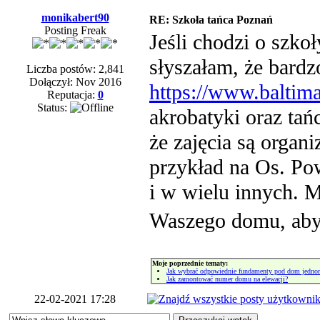
monikabert90
RE: Szkoła tańca Poznań
Posting Freak
Jeśli chodzi o szkoł
słyszałam, że bardz
Liczba postów: 2,841
Dołączył: Nov 2016
https://www.baltima
Reputacja:
0
Status:
akrobatyki oraz ta
że zajęcia są organ
przykład na Os. Po
i w wielu innych. M
Waszego domu, aby 
Moje poprzednie tematy:
Jak wybrać odpowiednie fundamenty pod dom jedno
Jak zamontować numer domu na elewacji?
22-02-2021 17:28