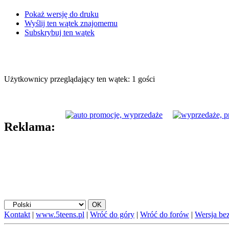
Pokaż wersję do druku
Wyślij ten wątek znajomemu
Subskrybuj ten wątek
Użytkownicy przeglądający ten wątek: 1 gości
Reklama:
Kontakt
|
www.5teens.pl
|
Wróć do góry
|
Wróć do forów
|
Wersja bez