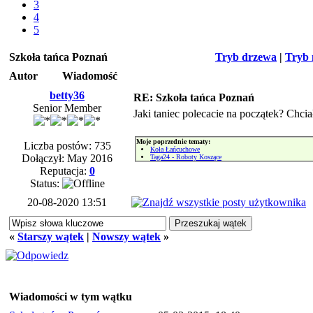
3
4
5
Szkoła tańca Poznań
Tryb drzewa
|
Tryb 
Autor
Wiadomość
betty36
RE: Szkoła tańca Poznań
Senior Member
Jaki taniec polecacie na początek? Chci
Moje poprzednie tematy:
Liczba postów: 735
Koła Łańcuchowe
Dołączył: May 2016
Taga24 - Roboty Koszące
Reputacja:
0
Status:
20-08-2020 13:51
«
Starszy wątek
|
Nowszy wątek
»
Wiadomości w tym wątku