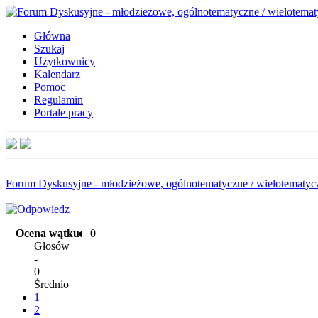
Główna
Szukaj
Użytkownicy
Kalendarz
Pomoc
Regulamin
Portale pracy
Forum Dyskusyjne - młodzieżowe, ogólnotematyczne / wielotematyc
Ocena wątku:
0
Głosów
-
0
Średnio
1
2