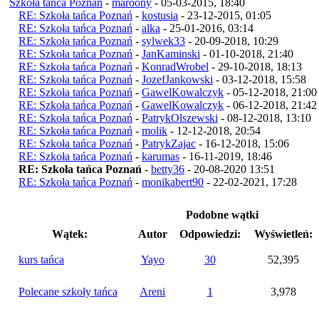
Szkoła tańca Poznań
-
maroony
- 05-03-2015, 18:40
RE: Szkoła tańca Poznań
-
kostusia
- 23-12-2015, 01:05
RE: Szkoła tańca Poznań
-
alka
- 25-01-2016, 03:14
RE: Szkoła tańca Poznań
-
sylwek33
- 20-09-2018, 10:29
RE: Szkoła tańca Poznań
-
JanKaminski
- 01-10-2018, 21:40
RE: Szkoła tańca Poznań
-
KonradWrobel
- 29-10-2018, 18:13
RE: Szkoła tańca Poznań
-
JozefJankowski
- 03-12-2018, 15:58
RE: Szkoła tańca Poznań
-
GawelKowalczyk
- 05-12-2018, 21:00
RE: Szkoła tańca Poznań
-
GawelKowalczyk
- 06-12-2018, 21:42
RE: Szkoła tańca Poznań
-
PatrykOlszewski
- 08-12-2018, 13:10
RE: Szkoła tańca Poznań
-
molik
- 12-12-2018, 20:54
RE: Szkoła tańca Poznań
-
PatrykZajac
- 16-12-2018, 15:06
RE: Szkoła tańca Poznań
-
karumas
- 16-11-2019, 18:46
RE: Szkoła tańca Poznań
-
betty36
- 20-08-2020 13:51
RE: Szkoła tańca Poznań
-
monikabert90
- 22-02-2021, 17:28
Podobne wątki
Wątek:
Autor
Odpowiedzi:
Wyświetleń:
kurs tańca
Yayo
30
52,395
Polecane szkoły tańca
Areni
1
3,978