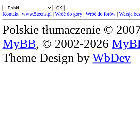
Kontakt
|
www.5teens.pl
|
Wróć do góry
|
Wróć do forów
|
Wersja bez
Polskie tłumaczenie © 20
MyBB
, © 2002-2026
MyBB
Theme Design by
WbDev