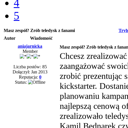
4
5
Masz zespół? Zrób teledysk z fanami
Tryb
Autor
Wiadomość
aniajarnicka
Masz zespół? Zrób teledysk z fana
Member
Chcesz zrealizować 
zaangażować swoich
Liczba postów: 85
Dołączył: Jan 2013
zrobić prezentując 
Reputacja:
0
Status:
kickstarter. Dostan
planowaniu kampani
najlepszą cenową of
zrealizowało tele
Kamil Bednarek cz