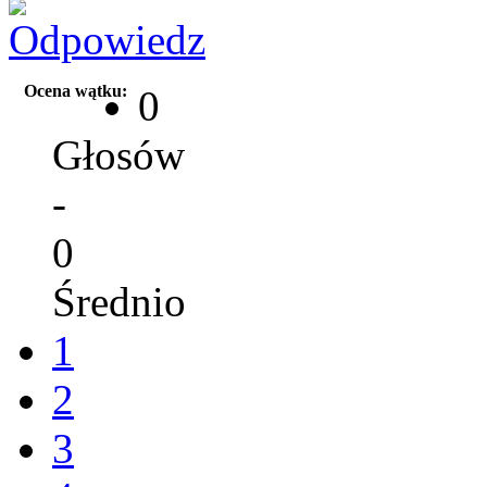
Ocena wątku:
0
Głosów
-
0
Średnio
1
2
3