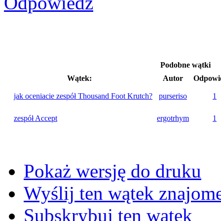
Podobne wątki
Wątek:
Autor
Odpowie
jak oceniacie zespół Thousand Foot Krutch?
purseriso
1
zespół Accept
ergotrhym
1
Pokaż wersję do druku
Wyślij ten wątek znajo
Subskrybuj ten wątek