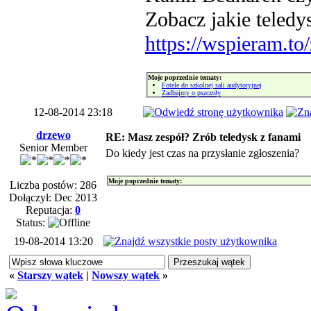
Zobacz jakie teledy
https://wspieram.t
Moje poprzednie tematy:
Fotele do szkolnej sali audytoryjnej
Zadbajmy o pszczoły
12-08-2014 23:18
drzewo
RE: Masz zespół? Zrób teledysk z fanami
Senior Member
Do kiedy jest czas na przysłanie zgłoszenia?
Moje poprzednie tematy:
Liczba postów: 286
Dołączył: Dec 2013
Reputacja:
0
Status:
19-08-2014 13:20
«
Starszy wątek
|
Nowszy wątek
»