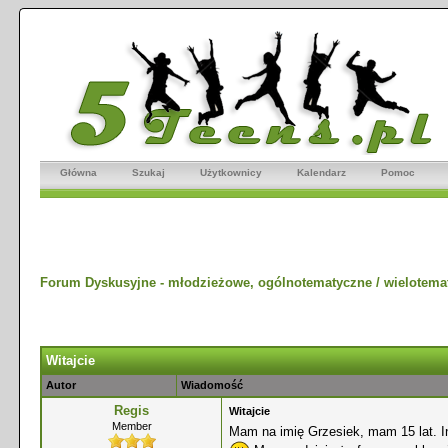
Główna
Szukaj
Użytkownicy
Kalendarz
Pomoc
Forum Dyskusyjne - młodzieżowe, ogólnotematyczne / wielotema
Witajcie
Autor
Wiadomość
Regis
Witajcie
Member
Mam na imię Grzesiek, mam 15 lat. In