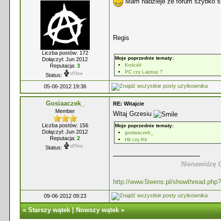
Mam nadzieje że forum szybko się
Regis
Liczba postów: 172
Moje poprzednie tematy:
Dołączył: Jun 2012
Kościół
Reputacja:
3
PC czy Laptop ?
Status:
05-06-2012 19:36
Gosiaaczek_
RE: Witajcie
Member
Witaj Grzesiu
Liczba postów: 156
Moje poprzednie tematy:
Dołączył: Jun 2012
gosiaaczek_
Reputacja:
2
Hit czy Kit
Status:
Nienawidzę C
http://www.5teens.pl/showthread.php?
09-06-2012 09:23
«
Starszy wątek
|
Nowszy wątek
»