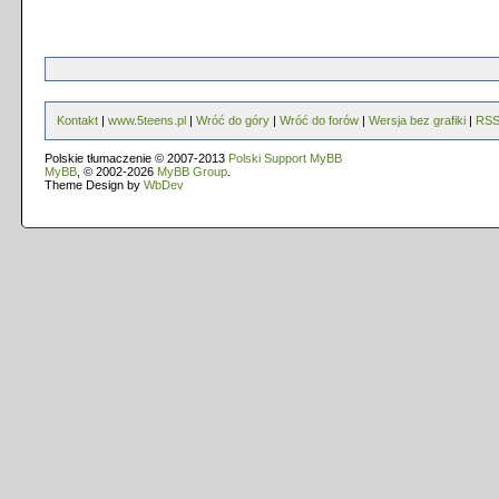
Kontakt
|
www.5teens.pl
|
Wróć do góry
|
Wróć do forów
|
Wersja bez grafiki
|
RS
Polskie tłumaczenie © 2007-2013
Polski Support MyBB
MyBB
, © 2002-2026
MyBB Group
.
Theme Design by
WbDev