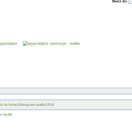
Skocz do:
óć do forów
|
Wersja bez grafiki
|
RSS
ort MyBB