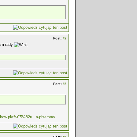
Post:
#2
dam rady
Post:
#3
rakow.pl/t%C5%82u...a-pisemne/