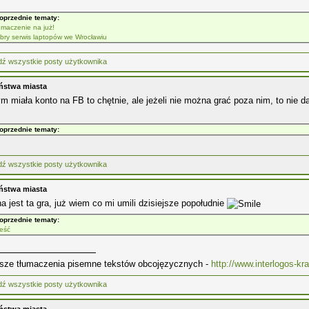
oprzednie tematy:
umaczenie na już!
bry serwis laptopów we Wrocławiu
ństwa miasta
 miała konto na FB to chętnie, ale jeżeli nie można grać poza nim, to nie 
oprzednie tematy:
ństwa miasta
a jest ta gra, już wiem co mi umili dzisiejsze popołudnie
oprzednie tematy:
eść
psze tłumaczenia pisemne tekstów obcojęzycznych -
http://www.interlogos-k