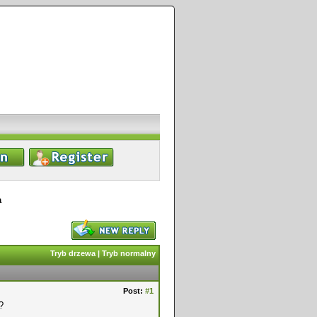
a
Tryb drzewa
|
Tryb normalny
Post:
#1
?