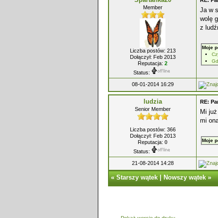
RE: Pa
Member
Ja w s
wolę g
z ludź
Moje p
Liczba postów: 213
Cz
Dołączył: Feb 2013
Gd
Reputacja:
2
Status:
08-01-2014 16:29
ludzia
RE: Pa
Senior Member
Mi już
mi ona
Liczba postów: 366
Dołączył: Feb 2013
Moje p
Reputacja:
0
Status:
21-08-2014 14:28
«
Starszy wątek
|
Nowszy wątek
»