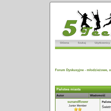
Główna
Szukaj
Użytkownicy
Forum Dyskusyjne - młodzieżowe, o
dnio
Państwa miasta
Autor
Wiadomość
sunandflower
Państw
Junior Member
Świet