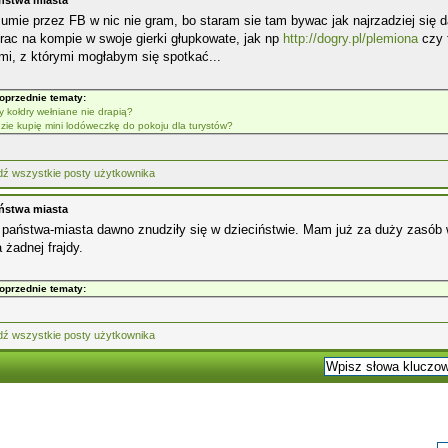
ństwa miasta
umie przez FB w nic nie gram, bo staram sie tam bywac jak najrzadziej się
rac na kompie w swoje gierki głupkowate, jak np
http://dogry.pl/plemiona
czy 
mi, z którymi mogłabym się spotkać...
oprzednie tematy:
y kołdry wełniane nie drapią?
zie kupię mini lodóweczkę do pokoju dla turystów?
ństwa miasta
 państwa-miasta dawno znudziły się w dzieciństwie. Mam już za duży zasób w
 żadnej frajdy.
oprzednie tematy: