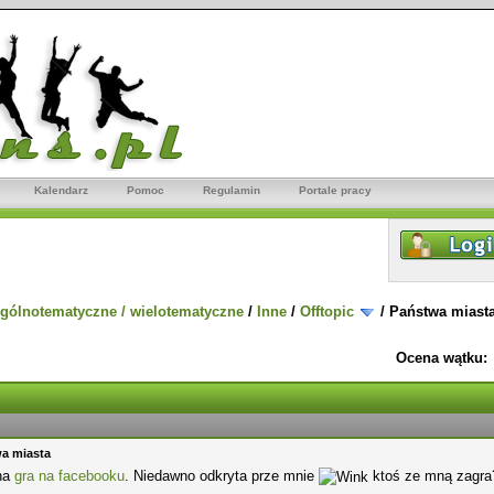
Kalendarz
Pomoc
Regulamin
Portale pracy
gólnotematyczne / wielotematyczne
/
Inne
/
Offtopic
/
Państwa miast
Ocena wątku:
a miasta
na
gra na facebooku
. Niedawno odkryta prze mnie
ktoś ze mną zagra