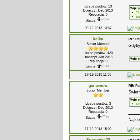
Liczba postów: 13
Moje p
Dołączył: Dec 2013
Tł
Reputacja:
0
Do
Status:
09-12-2013 13:37
kalka
RE: Pa
Senior Member
Gdybym
Liczba postów: 423
Dołączył: Jan 2013
Moje p
Reputacja:
0
Status:
17-12-2013 11:38
genewiew
RE: Pa
Junior Member
Świetn
Moje p
Liczba postów: 3
Cz
Dołączył: Dec 2013
Reputacja:
0
Status:
Najle
17-12-2013 15:02
Spartanka20