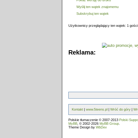
Pokaż wersję do druku
Wyślij ten wątek znajomemu
Subskrybuj ten wątek
Użytkownicy przeglądający ten wątek: 1 gości
Reklama:
Kontakt
|
www.5teens.pl
|
Wróć do góry
|
Wr
Polskie tłumaczenie © 2007-2013
Polski Supp
MyBB
, © 2002-2026
MyBB Group
.
Theme Design by
WbDev