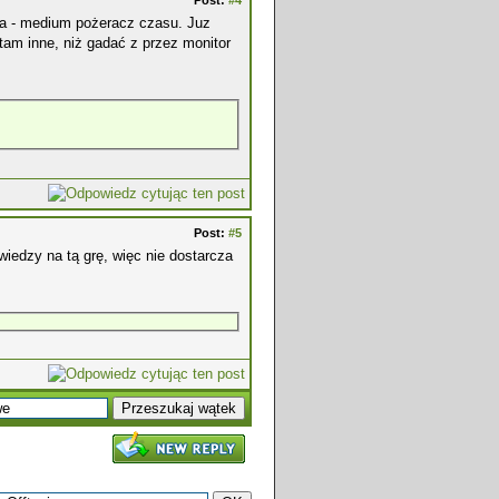
Post:
#4
 da - medium pożeracz czasu. Juz
tam inne, niż gadać z przez monitor
Post:
#5
iedzy na tą grę, więc nie dostarcza