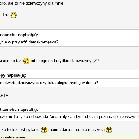
ko, ale to nie dziewczyny dla mnie.
e: Tak
ttaunebu napisał(a):
zycie w przyjaźń damsko-męską?
iscie ze tak
od czego sa brzydkie dziewczyny ;>?
py napisał(a):
ie otwartą dziewczynę czy taką uległą mychę w domu?
RTA !!
ttaunebu napisał(a):
zemu Tu tylko odpowiada Niesmialy? Ja bym chciala poznać opinię wszystkic
 ze to tez jest pytanie
moim zdaniem on nie ma zycia
oprzednie tematy: