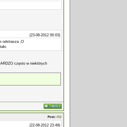
(23-08-2012 00:03)
e odstrasza ;O
tało.
ę BARDZO często w niektórych
Post:
#52
(22-08-2012 23:49)