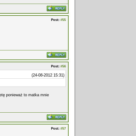
Post:
#55
Post:
#56
(24-08-2012 15:31)
ietę ponieważ to matka mnie
Post:
#57