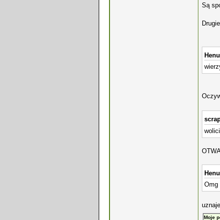
Są spo
Drugi
Henu
wier
Oczyw
scrap
wolic
OTWA
Henu
Omg c
uznaje
Moje p