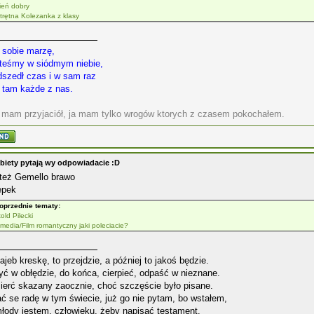
ień dobry
trętna Kolezanka z klasy
 sobie marzę,
steśmy w siódmym niebie,
dszedł czas i w sam raz
o tam każde z nas.
e mam przyjaciół, ja mam tylko wrogów ktorych z czasem pokochałem.
biety pytają wy odpowiadacie :D
też Gemello brawo
epek
oprzednie tematy:
old Pilecki
media/Film romantyczny jaki poleciacie?
jeb kreskę, to przejdzie, a później to jakoś będzie.
yć w obłędzie, do końca, cierpieć, odpaść w nieznane.
ierć skazany zaocznie, choć szczęście było pisane.
ć se radę w tym świecie, już go nie pytam, bo wstałem,
łody jestem, człowieku, żeby napisać testament.