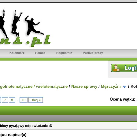
Kalendarz
Pomoc
Regulamin
Portale pracy
gólnotematyczne / wielotematyczne
/
Nasze sprawy
/
Mężczyźni
/
Kob
Ocena wątku:
7
8
...
10
Dalej »
biety pytają wy odpowiadacie :D
juu napisał(a):