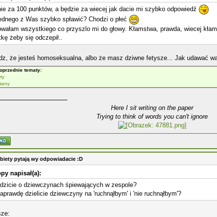
ie za 100 punktów, a będzie za wiecej jak dacie mi szybko odpowiedź
ednego z Was szybko spławić? Chodzi o płeć
wałam wszystkiego co przyszlo mi do głowy. Kłamstwa, prawda, wiecej kłam
tkę żeby się odczepił..
z, że jesteś homoseksualna, albo że masz dziwne fetysze... Jak udawać war
oprzednie tematy:
yty
iany
Here I sit writing on the paper
Trying to think of words you can't ignore
biety pytają wy odpowiadacie :D
py napisał(a):
dzicie o dziewczynach śpiewających w zespole?
aprawdę dzielicie dziewczyny na 'ruchnąłbym' i 'nie ruchnąłbym'?
sze: