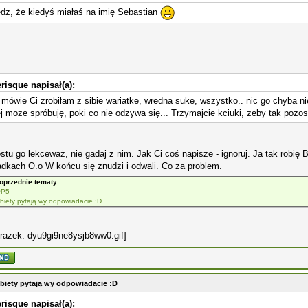
dz, że kiedyś miałaś na imię Sebastian
risque napisał(a):
mówie Ci zrobiłam z sibie wariatke, wredna suke, wszystko.. nic go chyba ni
j moze spróbuję, poki co nie odzywa się... Trzymajcie kciuki, zeby tak pozos
stu go lekceważ, nie gadaj z nim. Jak Ci coś napisze - ignoruj. Ja tak robi
dkach O.o W końcu się znudzi i odwali. Co za problem.
oprzednie tematy:
OP5
biety pytają wy odpowiadacie :D
biety pytają wy odpowiadacie :D
risque napisał(a):