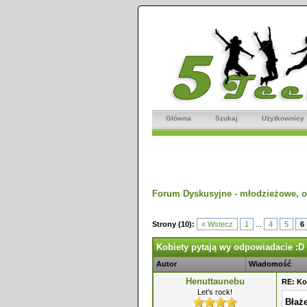
Główna
Szukaj
Użytkownicy
Forum Dyskusyjne - młodzieżowe, o
dnio
Strony (10):
« Wstecz
1
...
4
5
6
Kobiety pytają wy odpowiadacie :D
Autor
Wiadomość
Henuttaunebu
RE: Ko
Let's rock!
Błaże