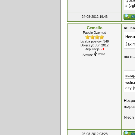
tydzi
» (zg
24-08-2012 19:43
Gemello
RE: Ko
Papcio Dżemuś
Henu
Liczba postów: 349
Jaki
Dołączył: Jun 2012
Reputacja:
-1
Status:
nie ma
scrap
wolic
czy j
Rozp
rozpu
Niech 
25-08-2012 03:28