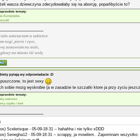
żeli wasza dziewczyna zdecydowałaby się na aborcję, poparlibyście to?
oprzednie tematy:
ia Europejska
necraft
ciało umieszczam w sukience.
m nogi, piersi i ręce,
owę zostawiam na stole,
 głowy na miasto iść wolę.
biety pytają wy odpowiadacie :D
zpuszczone, to jest sexy
ch sobie mozg wyskrobie (a w zasadzie te szczatki ktore ja przy zyciu jeszc
oprzednie tematy:
koj zwierzen
wcy szpiku i krwi
:
los) Scelerisque - 05-09-18:31 -- hahahha i nie tylko xDDD
los) Senegha12 - 05-09-18:31 -- scrappy, ja mowilem.. Zapominam wszystko. Po