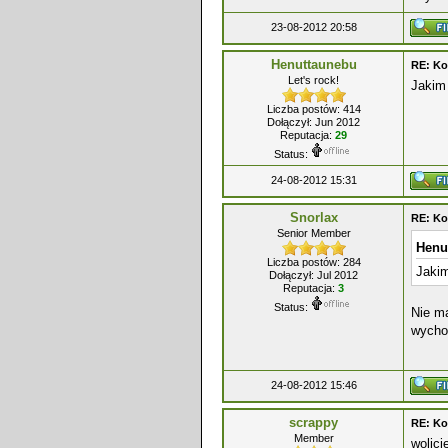
23-08-2012 20:58
Henuttaunebu
RE: Ko
Let's rock!
Jakim
Liczba postów: 414
Dołączył: Jun 2012
Reputacja:
29
Status:
24-08-2012 15:31
Snorlax
RE: Ko
Senior Member
Henu
Liczba postów: 284
Jaki
Dołączył: Jul 2012
Reputacja:
3
Status:
Nie ma
wycho
24-08-2012 15:46
scrappy
RE: Ko
Member
wolic