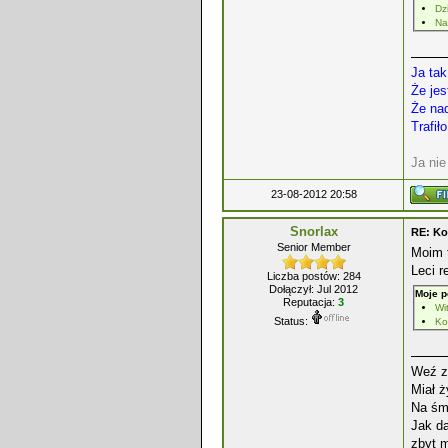
Dz
Na
Ja tak
Że je
Że na
Trafił
Ja ni
23-08-2012 20:58
Snorlax
RE: Ko
Senior Member
Moim 
Leci r
Liczba postów: 284
Dołączył: Jul 2012
Moje p
Reputacja:
3
Wit
Status:
Ko
Weź za
Miał ż
Na śm
Jak da
zbyt m