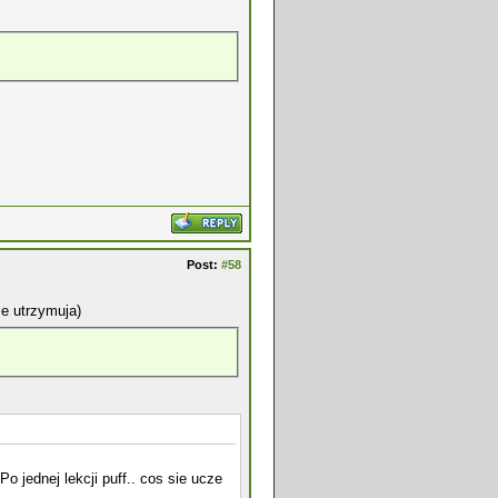
Post:
#58
ze utrzymuja)
 jednej lekcji puff.. cos sie ucze