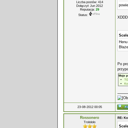
Liczba postów: 414
powie
Dołączył: Jun 2012
Reputacja:
29
Status:
XDDD
Scele
Henu 
Błaże
Po pro
przypa
Moje p
T
Ko
23-08-2012 00:05
Rossonero
RE: Ko
Trolololo
Scele