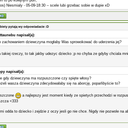
en to po kolejnym puff,
los) Niesmialy - 05-09-18:30 -- scele lubi grzebac sobie w dupie xD
biety pytają wy odpowiadacie :D
ttaunebu napisał(a):
m zachowaniem dziewczyna mogłaby Was sprowokować do uderzenia jej?
 takiej rzeczy, to tak jakby udezyc dziecko ;p no chyba ze gdyby chciala mni
py napisał(a):
ie gdy dziewczyna ma rozpuszczone czy spięte włosy?
eżeli wasza dziewczyna zdecydowałaby się na aborcję, poparlibyście to?
uszczone
a najlepszy jest moment kiedy ze spietych przechodzi w rozpus
szcza <333
mi odda to dziecko i zejdzie z oczy jesli go nie chce. Nigdy nie pozwole na a