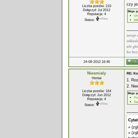
czy je
Liczba postów: 210
Dołączył: Jul 2012
Moje p
Reputacja:
4
Un
Status:
Mi
swoje 
wkłada
ale gł
bo bez
24-08-2012 16:46
Niesmialy
RE: Ko
Hentai
1. Ro
2. Nie
Liczba postów: 164
Moje p
Dołączył: Jun 2012
Po
Reputacja:
4
Da
Status:
Cytat
» (zg
» (zg