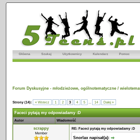
Główna
Szukaj
Użytkownicy
Kalendarz
Pomoc
Forum Dyskusyjne - młodzieżowe, ogólnotematyczne / wielotema
Strony (14):
« Wstecz
1
2
3
4
5
...
14
Dalej »
Faceci pytają my odpowiadamy :D
Autor
Wiadomość
scrappy
RE: Faceci pytają my odpowiadamy :D
Member
Snorlax napisał(a):