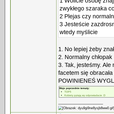
1 Wolicie osobę znaj
zwykłego szaraka c
2 Plejas czy normal
3 Jesteście zazdrosn
wtedy myślicie
1. No lepiej żeby znał
2. Normalny chłopak
3. Tak, jesteśmy. Ale
facetem się obraca
POWINIENEŚ WYGLĄ
Moje poprzednie tematy:
TOP5
Kobiety pytają wy odpowiadacie :D