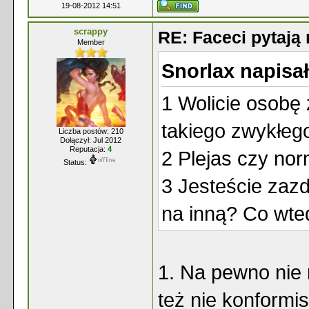
19-08-2012 14:51
scrappy
RE: Faceci pytaj
Member
Snorlax napisał
1 Wolicie osobę 
takiego zwykłeg
Liczba postów: 210
Dołączył: Jul 2012
Reputacja:
4
2 Plejas czy nor
Status:
3 Jesteście zazd
na inną? Co wte
1. Na pewno nie 
też nie konformis