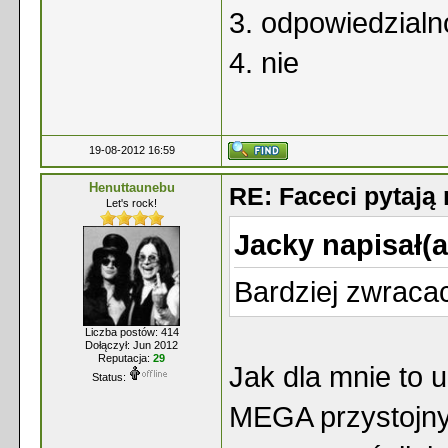
3. odpowiedzialn
4. nie
19-08-2012 16:59
Henuttaunebu
RE: Faceci pytaj
Let's rock!
Jacky napisał(a
Bardziej zwraca
Liczba postów: 414
Dołączył: Jun 2012
Reputacja:
29
Jak dla mnie to ub
Status:
MEGA przystojny 