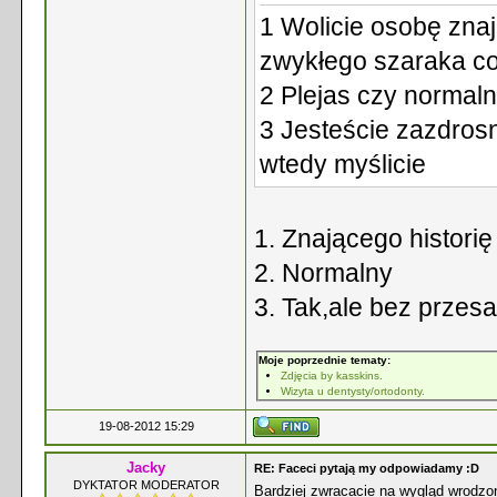
1 Wolicie osobę znaj
zwykłego szaraka c
2 Plejas czy normal
3 Jesteście zazdrosn
wtedy myślicie
1. Znającego historię
2. Normalny
3. Tak,ale bez przesa
Moje poprzednie tematy:
Zdjęcia by kasskins.
Wizyta u dentysty/ortodonty.
19-08-2012 15:29
Jacky
RE: Faceci pytają my odpowiadamy :D
DYKTATOR MODERATOR
Bardziej zwracacie na wygląd wrodzon