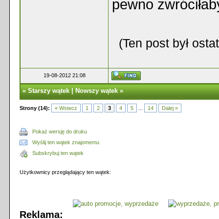
pewno zwróciłab
(Ten post był ost
19-08-2012 21:08
«
Starszy wątek
|
Nowszy wątek
»
Strony (14):
« Wstecz
1
2
3
4
5
...
14
Dalej »
Pokaż wersję do druku
Wyślij ten wątek znajomemu
Subskrybuj ten wątek
Użytkownicy przeglądający ten wątek:
Reklama: