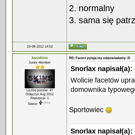
2. normalny
3. sama się patr
19-08-2012 14:52
kasskins
RE: Faceci pytają my odpowiadamy :D
Junior Member
Snorlax napisał(a):
Wolicie facetów upra
domownika typoweg
Liczba postów: 47
Dołączył: Aug 2012
Reputacja:
1
Status:
Sportowiec
Snorlax napisał(a):