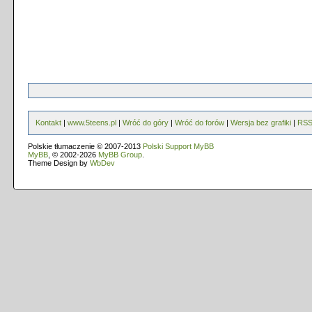
Kontakt
|
www.5teens.pl
|
Wróć do góry
|
Wróć do forów
|
Wersja bez grafiki
|
RS
Polskie tłumaczenie © 2007-2013
Polski Support MyBB
MyBB
, © 2002-2026
MyBB Group
.
Theme Design by
WbDev