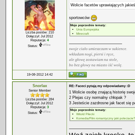
Wolicie facetów uprawiających jaki
sportowców
Moje poprzednie tematy:
Unia Europejska
Liczba postów: 210
Minecraft
Dołączył: Jul 2012
Reputacja:
4
Status:
swoje ciało umieszczam w sukience.
wkładam nogi, piersi i ręce,
ale głowę zostawiam na stole,
bo bez głowy na miasto iść wolę.
19-08-2012 14:42
Snorlax
RE: Faceci pytają my odpowiadamy :D
Senior Member
1 Wolicie osobę znającą historię swo
2 Plejas czy normalny chłopak ?
Liczba postów: 284
3 Jesteście zazdrosne jak facet się 
Dołączył: Jul 2012
Reputacja:
3
Moje poprzednie tematy:
Status:
Witold Pilecki
Komedia/Film romantyczny jaki poleciacie