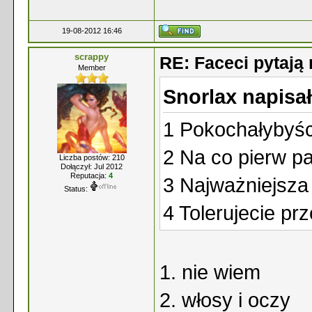
19-08-2012 16:46
scrappy
RE: Faceci pytaj
Member
Snorlax napisał
1 Pokochałybyśc
2 Na co pierw p
Liczba postów: 210
Dołączył: Jul 2012
Reputacja:
4
3 Najważniejsza
Status:
4 Tolerujecie p
1. nie wiem
2. włosy i oczy