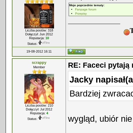
Moje poprzednie tematy:
Fanpage forum
Przepisy
T
Liczba postów: 318
Dołączył: Jun 2012
Reputacja:
10
Status:
19-08-2012 16:11
scrappy
RE: Faceci pytaj
Member
Jacky napisał(a
Bardziej zwraca
Liczba postów: 210
Dołączył: Jul 2012
Reputacja:
4
wygląd, ubiór ni
Status: