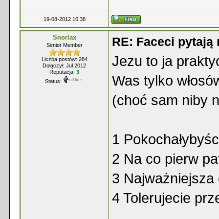
19-08-2012 16:38
Snorlax
RE: Faceci pytaj
Senior Member
Jezu to ja prakt
Liczba postów: 284
Dołączył: Jul 2012
Reputacja:
3
Was tylko włosów
Status:
(choć sam niby ni
1 Pokochałybyśc
2 Na co pierw pa
3 Najważniejsza
4 Tolerujecie pr