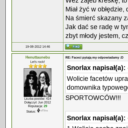
Weź zajeb kreskę, to 
Miał żyć w obłędzie,
Na śmierć skazany za
Jak dać se radę w ty
zbyt młody jestem, c
19-08-2012 14:46
Henuttaunebu
RE: Faceci pytają my odpowiadamy :D
Let's rock!
Snorlax napisał(a):
Wolicie facetów upra
domownika typoweg
SPORTOWCÓW!!!
Liczba postów: 414
Dołączył: Jun 2012
Reputacja:
29
Status:
Snorlax napisał(a):