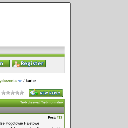
ydarzenia
/
kurier
Tryb drzewa
|
Tryb normalny
Post:
#13
adze Pogotowie Paletowe