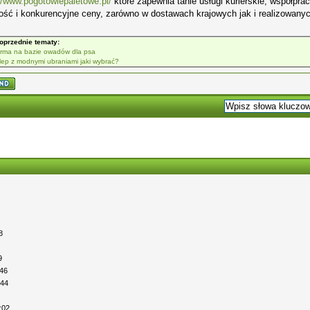
//www.pogotowiepaletowe.pl/
które zapewnia tanie usługi kurierskie, współpra
ść i konkurencyjne ceny, zarówno w dostawach krajowych jak i realizowanyc
oprzednie tematy:
rma na bazie owadów dla psa
lep z modnymi ubraniami jaki wybrać?
8
9
:46
:44
:02