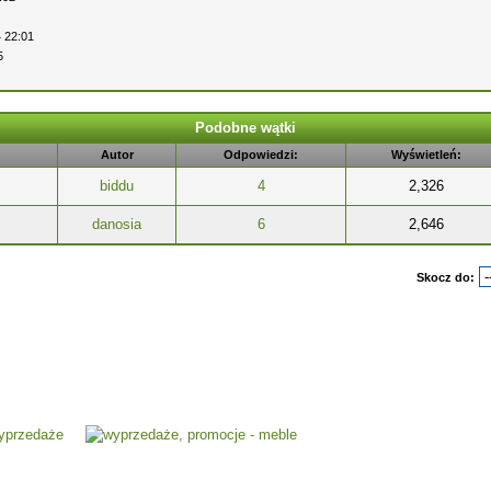
 22:01
5
Podobne wątki
Autor
Odpowiedzi:
Wyświetleń:
biddu
4
2,326
danosia
6
2,646
Skocz do: