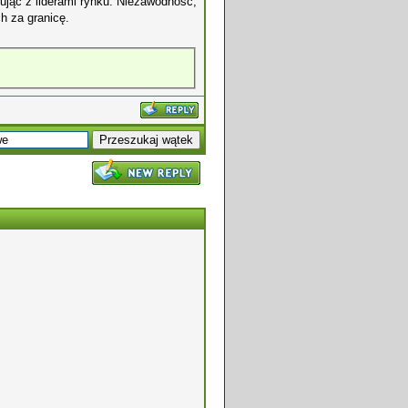
cując z liderami rynku. Niezawodność,
h za granicę.