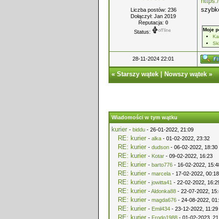
https:
szybko
Liczba postów: 236
Dołączył: Jan 2019
Reputacja:
0
Moje p
Status:
Ka
Sk
28-11-2024 22:01
«
Starszy wątek
|
Nowszy wątek
»
Wiadomości w tym wątku
kurier
-
biddu
- 26-01-2022, 21:09
RE: kurier
-
alka
- 01-02-2022, 23:32
RE: kurier
-
dudson
- 06-02-2022, 18:30
RE: kurier
-
Kotar
- 09-02-2022, 16:23
RE: kurier
-
barto776
- 16-02-2022, 15:4
RE: kurier
-
marcela
- 17-02-2022, 00:18
RE: kurier
-
jowitta41
- 22-02-2022, 16:2
RE: kurier
-
Aldonka88
- 22-07-2022, 15
RE: kurier
-
magda676
- 24-08-2022, 01
RE: kurier
-
Emil434
- 23-12-2022, 11:29
RE: kurier
-
Frodo1988
- 01-02-2023, 21