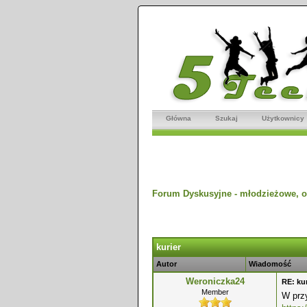
Główna
Szukaj
Użytkownicy
Forum Dyskusyjne - młodzieżowe, o
dnio
kurier
Autor
Wiadomość
Weroniczka24
RE: kur
Member
W przy