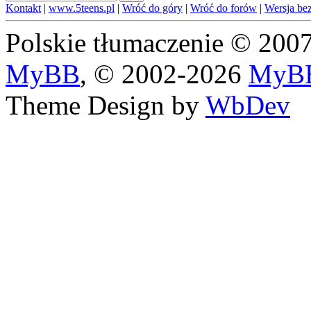
Kontakt
|
www.5teens.pl
|
Wróć do góry
|
Wróć do forów
|
Wersja bez
Polskie tłumaczenie © 20
MyBB
, © 2002-2026
MyBB
Theme Design by
WbDev