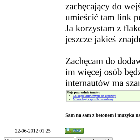
zachęcający do wej
umieścić tam link p
Ja korzystam z flaker.
jeszcze jakieś znajd
Zachęcam do dodawa
im więcej osób będz
internautów ma szan
Moje poprzednie tematy:
Co kupić dziewczynie na urodziny
Mikroblogi - sposób na reklamę
Sam na sam z betonem i muzyka n
22-06-2012 01:25