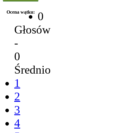
Ocena wątku:
0
Głosów
-
0
Średnio
1
2
3
4