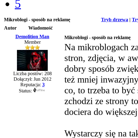
5
Mikroblogi - sposób na reklamę
Tryb drzewa
|
Tr
Autor
Wiadomość
Demolition Man
Mikroblogi - sposób na reklamę
Member
Na mikroblogach zam
stron, zdjęcia, w a
dobry sposób zwięks
Liczba postów: 208
też mniej inwazyjn
Dołączył: Jun 2012
Reputacja:
3
co, to trzeba to by
Status:
zchodzi ze strony to
dociera do większej
Wystarczy się na t