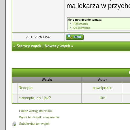
ma lekarza w przych
Moje poprzednie tematy:
Pakowanie
Opakowania
20-11-2025 14:32
«
Starszy wątek
|
Nowszy wątek
»
Wątek:
Autor
Recepta
pawelpruski
e-recepta, co i jak?
Urd
Pokaż wersję do druku
Wyślij ten wątek znajomemu
Subskrybuj ten wątek