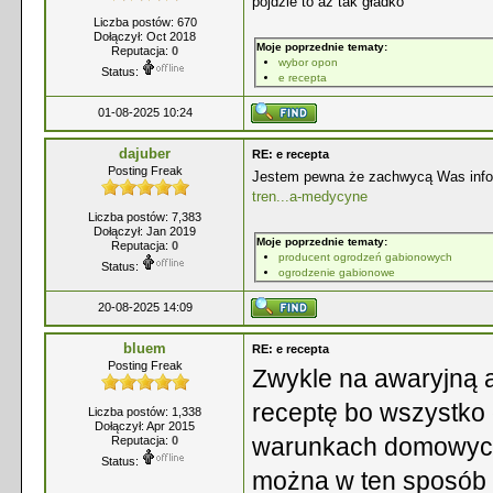
pójdzie to aż tak gładko
Liczba postów: 670
Dołączył: Oct 2018
Moje poprzednie tematy:
Reputacja:
0
wybor opon
Status:
e recepta
01-08-2025 10:24
dajuber
RE: e recepta
Posting Freak
Jestem pewna że zachwycą Was inform
tren...a-medycyne
Liczba postów: 7,383
Dołączył: Jan 2019
Moje poprzednie tematy:
Reputacja:
0
producent ogrodzeń gabionowych
Status:
ogrodzenie gabionowe
20-08-2025 14:09
bluem
RE: e recepta
Posting Freak
Zwykle na awaryjną 
receptę bo wszystko
Liczba postów: 1,338
Dołączył: Apr 2015
warunkach domowych
Reputacja:
0
Status:
można w ten sposób p