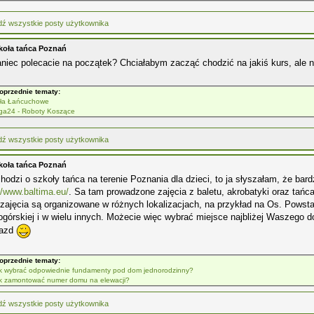
koła tańca Poznań
aniec polecacie na początek? Chciałabym zacząć chodzić na jakiś kurs, ale 
oprzednie tematy:
ła Łańcuchowe
ga24 - Roboty Koszące
koła tańca Poznań
chodzi o szkoły tańca na terenie Poznania dla dzieci, to ja słyszałam, że bard
//www.baltima.eu/
. Sa tam prowadzone zajęcia z baletu, akrobatyki oraz ta
 zajęcia są organizowane w różnych lokalizacjach, na przykład na Os. Pows
ogórskiej i w wielu innych. Możecie więc wybrać miejsce najbliżej Waszego d
jazd
oprzednie tematy:
k wybrać odpowiednie fundamenty pod dom jednorodzinny?
k zamontować numer domu na elewacji?