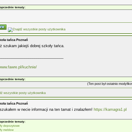
oprzednie tematy:
koła tańca Poznań
ż szukam jakiejś dobrej szkoły tańca.
_______________________________
/www.fawre.pl/kuchnie/
oprzednie tematy:
(Ten post był ostatnio modyfi
koła tańca Poznań
szukałem w necie informacji na ten tamat i znalazłem!
https://kamagra1.pl
oprzednie tematy:
jfy depozytowe
jfy meblow