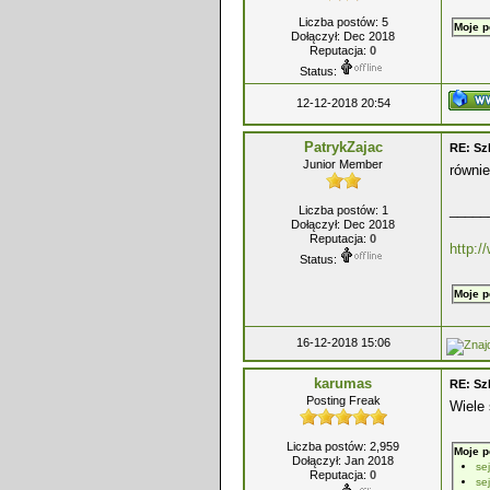
Liczba postów: 5
Moje p
Dołączył: Dec 2018
Reputacja:
0
Status:
12-12-2018 20:54
PatrykZajac
RE: Sz
Junior Member
równie
_____
Liczba postów: 1
Dołączył: Dec 2018
Reputacja:
0
http:/
Status:
Moje p
16-12-2018 15:06
karumas
RE: Sz
Posting Freak
Wiele 
Liczba postów: 2,959
Moje p
Dołączył: Jan 2018
se
Reputacja:
0
se