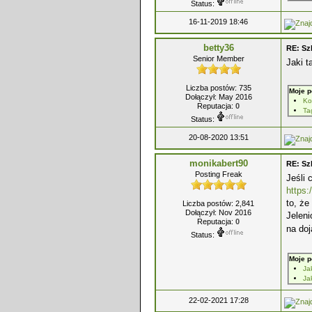
Status:
16-11-2019 18:46
betty36
RE: Sz
Senior Member
Jaki t
Liczba postów: 735
Moje p
Dołączył: May 2016
Ko
Reputacja:
0
Ta
Status:
20-08-2020 13:51
monikabert90
RE: Sz
Posting Freak
Jeśli 
https:
to, że
Liczba postów: 2,841
Dołączył: Nov 2016
Jeleni
Reputacja:
0
na do
Status:
Moje p
Ja
Ja
22-02-2021 17:28