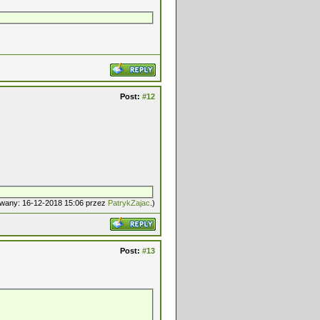
Post:
#12
kowany: 16-12-2018 15:06 przez
PatrykZajac
.)
Post:
#13