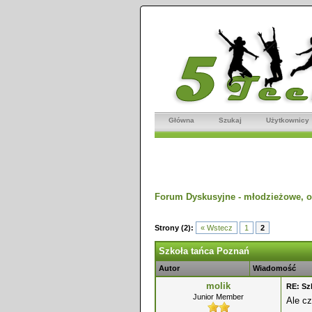
Główna
Szukaj
Użytkownicy
Forum Dyskusyjne - młodzieżowe, o
dnio
Strony (2):
« Wstecz
1
2
Szkoła tańca Poznań
Autor
Wiadomość
molik
RE: Sz
Junior Member
Ale cz