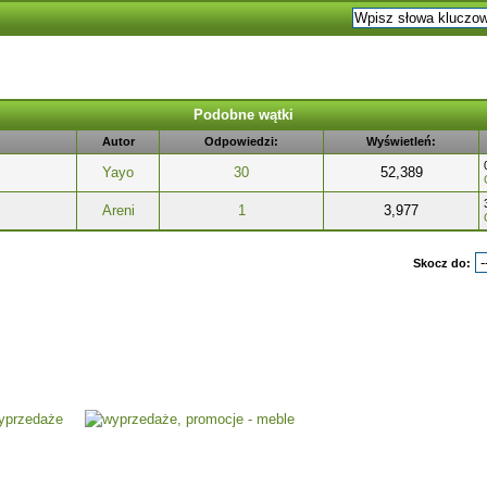
Podobne wątki
Autor
Odpowiedzi:
Wyświetleń:
Yayo
30
52,389
Areni
1
3,977
Skocz do: