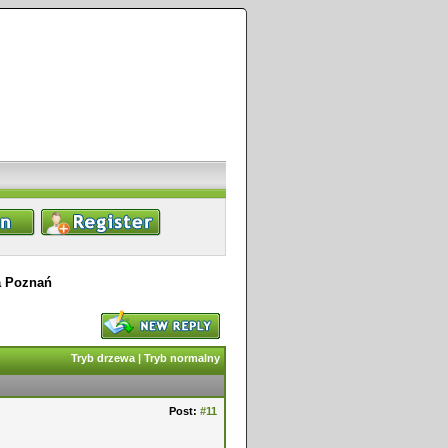
a Poznań
Tryb drzewa
|
Tryb normalny
Post:
#11