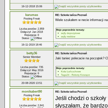
16-12-2018 15:06
karumas
RE: Szkoła tańca Poznań
Posting Freak
Wiele szukałem w necie informacji na
Liczba postów: 2,959
Moje poprzednie tematy:
Dołączył: Jan 2018
sejfy depozytowe
Reputacja:
0
sejfy meblow
Status:
16-11-2019 18:46
betty36
RE: Szkoła tańca Poznań
Senior Member
Jaki taniec polecacie na początek? C
Liczba postów: 735
Moje poprzednie tematy:
Dołączył: May 2016
Koła Łańcuchowe
Reputacja:
0
Taga24 - Roboty Koszące
Status:
20-08-2020 13:51
monikabert90
RE: Szkoła tańca Poznań
Posting Freak
Jeśli chodzi o szkoły 
słyszałam, że bardzo
Liczba postów: 2,841