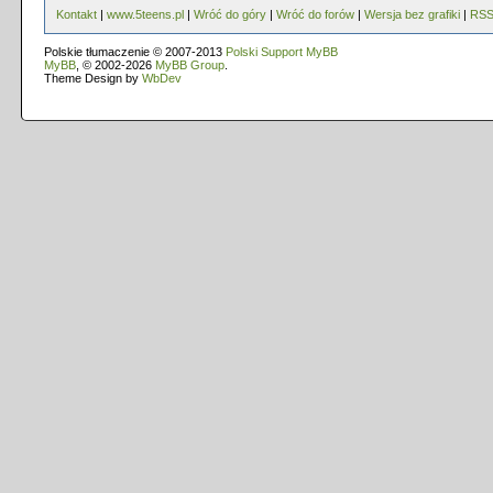
Kontakt
|
www.5teens.pl
|
Wróć do góry
|
Wróć do forów
|
Wersja bez grafiki
|
RS
Polskie tłumaczenie © 2007-2013
Polski Support MyBB
MyBB
, © 2002-2026
MyBB Group
.
Theme Design by
WbDev