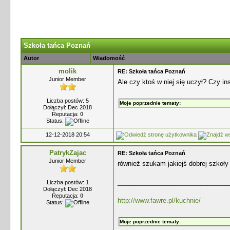
Szkoła tańca Poznań
Autor
Wiadomość
molik
RE: Szkoła tańca Poznań
Junior Member
Ale czy ktoś w niej się uczył? Czy ins
Liczba postów: 5
Moje poprzednie tematy:
Dołączył: Dec 2018
Reputacja:
0
Status:
12-12-2018 20:54
PatrykZajac
RE: Szkoła tańca Poznań
Junior Member
również szukam jakiejś dobrej szkoły
_______________________________
Liczba postów: 1
Dołączył: Dec 2018
Reputacja:
0
http://www.fawre.pl/kuchnie/
Status:
Moje poprzednie tematy: