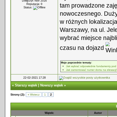
Dołączył: Nov 2016
tam prowadzone zajęc
Reputacja:
0
Status:
nowoczesnego. Dużym
w różnych lokalizacj
Warszawy, na ul. Jele
wybrać miejsce najbl
czasu na dojazd
Moje poprzednie tematy:
Jak wybrać odpowiednie fundamenty pod
Jak zamontować numer domu na elewacji
22-02-2021 17:28
«
Starszy wątek
|
Nowszy wątek
»
Strony (2):
« Wstecz
1
2
Wątek:
Autor