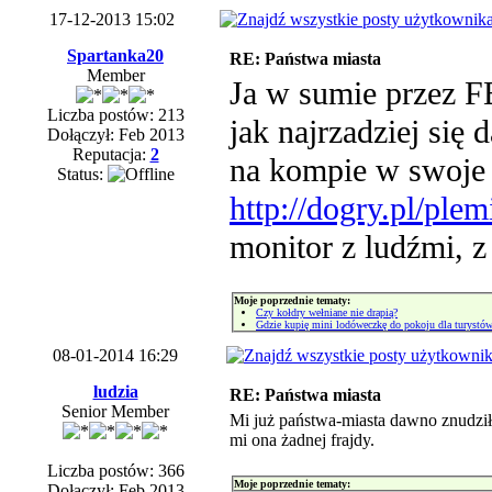
17-12-2013 15:02
Spartanka20
RE: Państwa miasta
Member
Ja w sumie przez F
Liczba postów: 213
jak najrzadziej się
Dołączył: Feb 2013
Reputacja:
2
na kompie w swoje 
Status:
http://dogry.pl/ple
monitor z ludźmi, z
Moje poprzednie tematy:
Czy kołdry wełniane nie drapią?
Gdzie kupię mini lodóweczkę do pokoju dla turystó
08-01-2014 16:29
ludzia
RE: Państwa miasta
Senior Member
Mi już państwa-miasta dawno znudziły
mi ona żadnej frajdy.
Liczba postów: 366
Moje poprzednie tematy:
Dołączył: Feb 2013