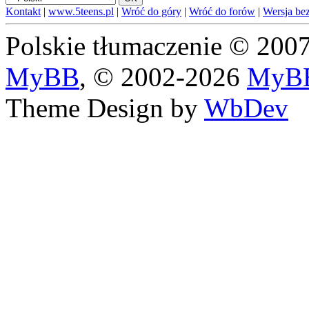
Kontakt
|
www.5teens.pl
|
Wróć do góry
|
Wróć do forów
|
Wersja bez
Polskie tłumaczenie © 20
MyBB
, © 2002-2026
MyBB
Theme Design by
WbDev