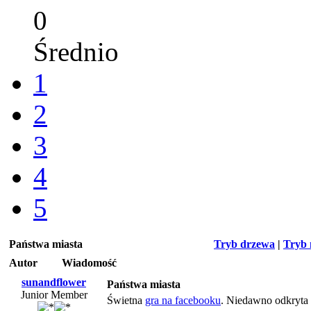
0
Średnio
1
2
3
4
5
Państwa miasta
Tryb drzewa
|
Tryb 
Autor
Wiadomość
sunandflower
Państwa miasta
Junior Member
Świetna
gra na facebooku
. Niedawno odkryta