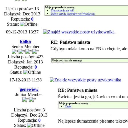
Moje poprzednie tematy:
Liczba postów: 13
Tłumaczenie na już!
Dołączył: Dec 2013
Dobry serwis laptopów we Wrocławiu
Reputacja:
0
Status:
09-12-2013 13:37
kalka
RE: Państwa miasta
Senior Member
Gdybym miała konto na FB to chętnie, ale 
Liczba postów: 423
Moje poprzednie tematy:
Dołączył: Jan 2013
Reputacja:
0
Status:
17-12-2013 11:38
genewiew
RE: Państwa miasta
Junior Member
Świetna jest ta gra, już wiem co mi um
Moje poprzednie tematy:
Cześć
Liczba postów: 3
Dołączył: Dec 2013
Reputacja:
0
Najlepsze tłumaczenia pisemne tekst
Status: