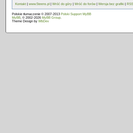
Kontakt
|
www.5teens.pl
|
Wróć do góry
|
Wróć do forów
|
Wersja bez grafiki
|
RS
Polskie tłumaczenie © 2007-2013
Polski Support MyBB
MyBB
, © 2002-2026
MyBB Group
.
Theme Design by
WbDev