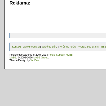
Reklama:
Kontakt
|
www.5teens.pl
|
Wróć do góry
|
Wróć do forów
|
Wersja bez grafiki
|
RS
Polskie tłumaczenie © 2007-2013
Polski Support MyBB
MyBB
, © 2002-2026
MyBB Group
.
Theme Design by
WbDev