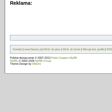
Reklama:
Kontakt
|
www.5teens.pl
|
Wróć do góry
|
Wróć do forów
|
Wersja bez grafiki
|
RS
Polskie tłumaczenie © 2007-2013
Polski Support MyBB
MyBB
, © 2002-2026
MyBB Group
.
Theme Design by
WbDev