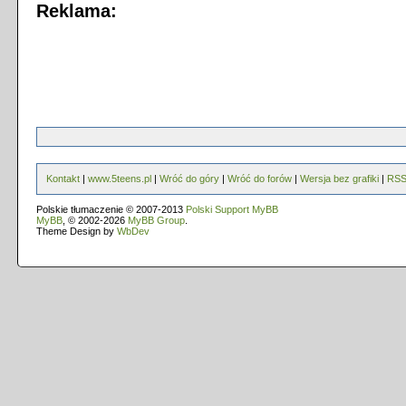
Reklama:
Kontakt
|
www.5teens.pl
|
Wróć do góry
|
Wróć do forów
|
Wersja bez grafiki
|
RS
Polskie tłumaczenie © 2007-2013
Polski Support MyBB
MyBB
, © 2002-2026
MyBB Group
.
Theme Design by
WbDev