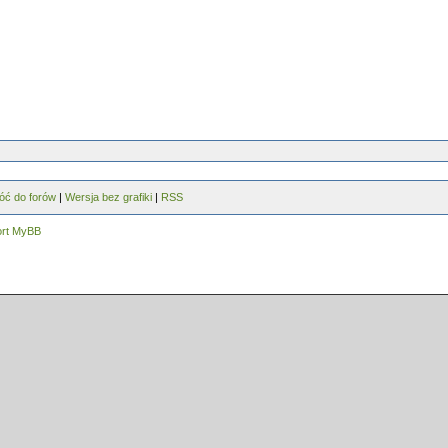
óć do forów
|
Wersja bez grafiki
|
RSS
ort MyBB