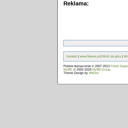
Reklama:
Kontakt
|
www.5teens.pl
|
Wróć do góry
|
Wr
Polskie tłumaczenie © 2007-2013
Polski Supp
MyBB
, © 2002-2026
MyBB Group
.
Theme Design by
WbDev