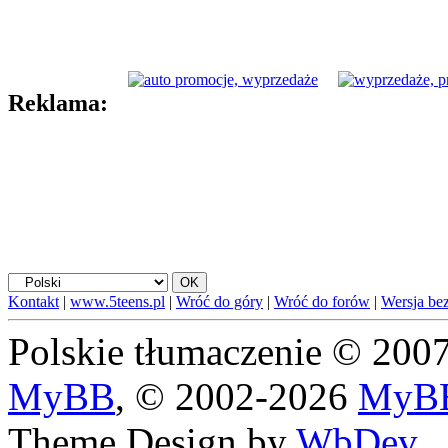
Reklama:
Kontakt
|
www.5teens.pl
|
Wróć do góry
|
Wróć do forów
|
Wersja bez
Polskie tłumaczenie © 20
MyBB
, © 2002-2026
MyBB
Theme Design by
WbDev